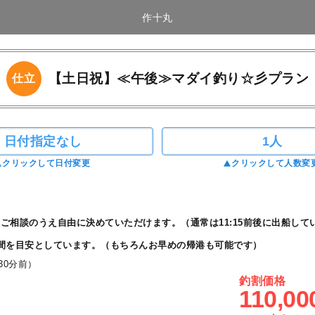
作十丸
【土日祝】≪午後≫マダイ釣り☆彡プラン
仕立
日付指定なし
1人
クリックして日付変更
クリックして人数変
ご相談のうえ自由に決めていただけます。（通常は11:15前後に出船して
間を目安としています。（もちろんお早めの帰港も可能です）
30分前）
釣割価格
110,00