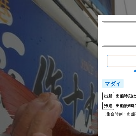
マダイ
出船時刻は
出船
出船後6時
帰港
（集合時刻：出船