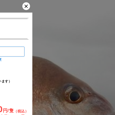
更
います）
0
円/隻
（税込）