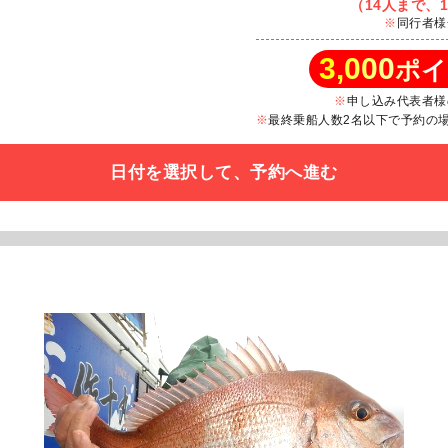
（14人まで、1
同行者様
3,000
ポイ
申し込み代表者様
最終乗船人数2名以下で予約の場合
日付を選択して、予約へ進む