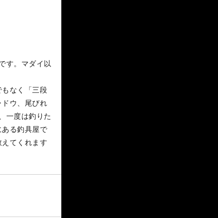
です。マダイ以
でもなく「三段
ャドウ、尾びれ
、一度は釣りた
にある釣具屋で
教えてくれます