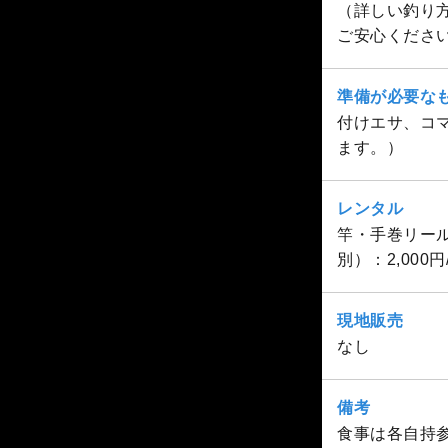
（詳しい釣り
ご安心くださ
準備が必要な
付けエサ、コ
ます。）
レンタル
竿・手巻リール
別）：2,00
現地販売
なし
備考
食事は各自持