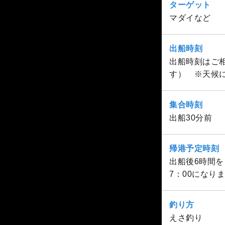
ターゲット
マダイなど
出船時刻
出船時刻はご相
す） ※天候
集合時刻
出船30分前
帰港予定時刻
出船後6時間
7：00になり
釣り方
えさ釣り