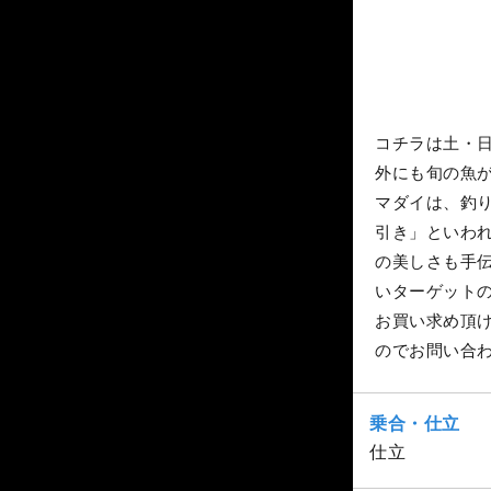
コチラは土・
外にも旬の魚
マダイは、釣
引き」といわ
の美しさも手
いターゲット
お買い求め頂
のでお問い合
乗合・仕立
仕立