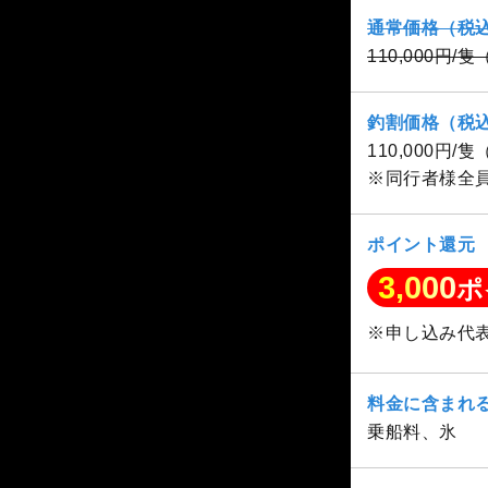
通常価格（税
110,000円/
釣割価格（税
110,000円/
※同行者様全
ポイント還元
3,000
ポ
※申し込み代
料金に含まれ
乗船料、氷