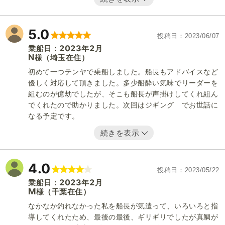
5.0
投稿日
2023/06/07
2023
2
乗船日：
年
月
N
（埼玉在住）
様
初めて一つテンヤで乗船しました。船長もアドバイスなど
優しく対応して頂きました。多少船酔い気味でリーダーを
組むのが億劫でしたが、そこも船長が声掛けしてくれ組ん
でくれたので助かりました。次回はジギング でお世話に
なる予定です。
続きを表示
4.0
投稿日
2023/05/22
2023
2
乗船日：
年
月
M
（千葉在住）
様
なかなか釣れなかった私を船長が気遣って、いろいろと指
導してくれたため、最後の最後、ギリギリでしたが真鯛が