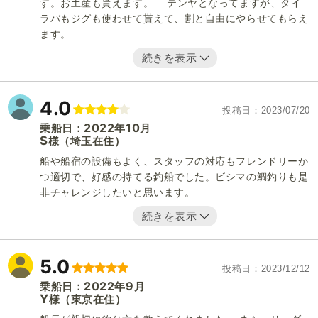
す。お土産も貰えます。 テンヤとなってますが、タイ
ラバもジグも使わせて貰えて、割と自由にやらせてもらえ
ます。
続きを表示
4.0
投稿日
2023/07/20
2022
10
乗船日：
年
月
S
（埼玉在住）
様
船や船宿の設備もよく、スタッフの対応もフレンドリーか
つ適切で、好感の持てる釣船でした。ビシマの鯛釣りも是
非チャレンジしたいと思います。
続きを表示
5.0
投稿日
2023/12/12
2022
9
乗船日：
年
月
Y
（東京在住）
様