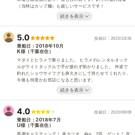
（当時はカップ麺）も嬉しいサービスです！
続きを表示
5.0
投稿日
2023/10/26
2018
10
乗船日：
年
月
K
（千葉在住）
様
マダイとヒラメで乗りました。 ヒラメのレンタルタック
ルがライトタックルで手が疲れず助かりました。 外道で
釣れたショウサイフグも身欠きにして持たせてくれたり。
今後も何度かお世話になると思います。
続きを表示
4.0
投稿日
2023/08/08
2018
7
乗船日：
年
月
U
（千葉在住）
様
黒潮キャスティング！ 本カツオ 4kg 2匹 ゲット！ 友