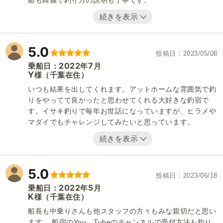
船も綺麗で釣り方の説明も丁寧です。
続きを表示
5.0
投稿日
2023/05/08
2022
7
乗船日：
年
月
Y
（千葉在住）
様
いつも結果を出してくれます。アットホームな雰囲気で釣
りをやってて良かったと思わせてくれる大好きな釣宿で
す。イサキ釣りで毎年お世話になっていますが、ヒラメや
マダイでもチャレンジしてみたいと思っています。
続きを表示
5.0
投稿日
2023/06/18
2022
5
乗船日：
年
月
K
（千葉在住）
様
船長も中乗りさんも他スタッフの方々もみな親切だと思い
ます。 船宿のYou Tubeのチャンネルで受付方法も釣り