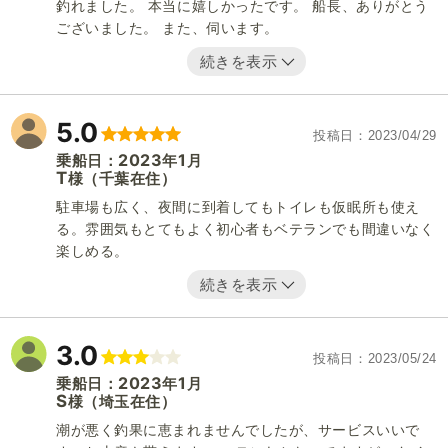
釣れました。 本当に嬉しかったです。 船長、ありがとう
ございました。 また、伺います。
続きを表示
5.0
投稿日
2023/04/29
2023
1
乗船日：
年
月
T
（千葉在住）
様
駐車場も広く、夜間に到着してもトイレも仮眠所も使え
る。雰囲気もとてもよく初心者もベテランでも間違いなく
楽しめる。
続きを表示
3.0
投稿日
2023/05/24
2023
1
乗船日：
年
月
S
（埼玉在住）
様
潮が悪く釣果に恵まれませんでしたが、サービスいいで