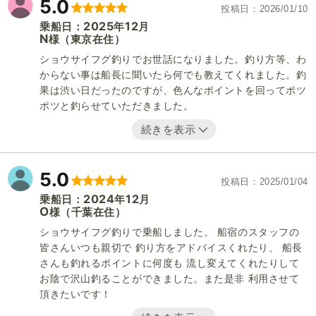
5.0
投稿日
2026/01/10
2025
12
乗船日：
年
月
N
（東京在住）
様
ショウサイフグ釣りでお世話になりました。釣り方等、わ
からない事は船長に聞いたら何でも教えてくれました。釣
果は渋い日だったのですが、色んなポイントを回ってポツ
ポツと釣らせていただきました。
続きを表示
5.0
投稿日
2025/01/04
2024
12
乗船日：
年
月
O
（千葉在住）
様
ショウサイフグ釣りで乗船しました。 船宿のスタッフの
皆さんいつも親切で 釣り方をアドバイスくれたり、 船長
さんも釣れるポイントに何度も 流し変えてくれたりして
お陰で沢山釣ることができました。また是非 利用させて
頂きたいです！