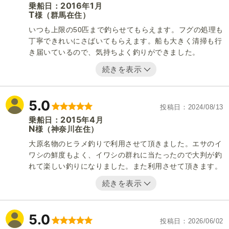
2016
1
乗船日：
年
月
T
（群馬在住）
様
いつも上限の50匹まで釣らせてもらえます。フグの処理も
丁寧できれいにさばいてもらえます。船も大きく清掃も行
き届いているので、気持ちよく釣りができました。
続きを表示
5.0
投稿日
2024/08/13
2015
4
乗船日：
年
月
N
（神奈川在住）
様
大原名物のヒラメ釣りで利用させて頂きました。エサのイ
ワシの鮮度もよく、イワシの群れに当たったので大判が釣
れて楽しい釣りになりました。また利用させて頂きます。
続きを表示
5.0
投稿日
2026/06/02