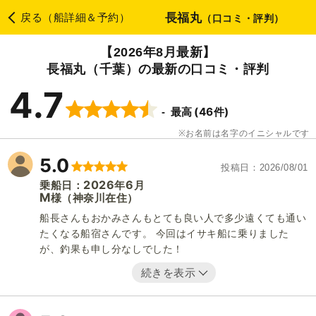
長福丸
戻る（船詳細＆予約）
（口コミ・評判）
【2026年8月最新】
長福丸（千葉）の最新の口コミ・評判
4.7
(46件)
最高
お名前は名字のイニシャルです
5.0
投稿日
2026/08/01
2026
6
乗船日：
年
月
M
（神奈川在住）
様
船長さんもおかみさんもとても良い人で多少遠くても通い
たくなる船宿さんです。 今回はイサキ船に乗りました
が、釣果も申し分なしでした！
続きを表示