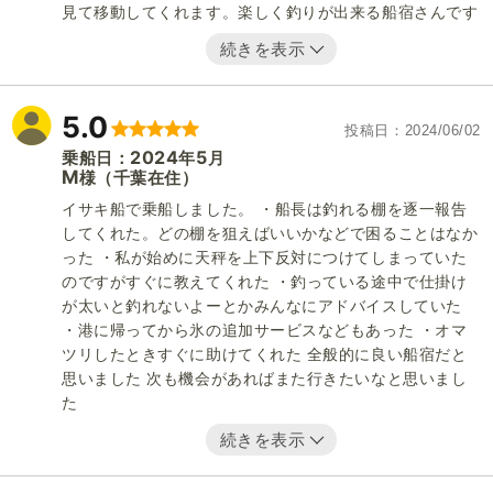
見て移動してくれます。楽しく釣りが出来る船宿さんです
続きを表示
5.0
投稿日
2024/06/02
2024
5
乗船日：
年
月
M
（千葉在住）
様
イサキ船で乗船しました。 ・船長は釣れる棚を逐一報告
してくれた。どの棚を狙えばいいかなどで困ることはなか
った ・私が始めに天秤を上下反対につけてしまっていた
のですがすぐに教えてくれた ・釣っている途中で仕掛け
が太いと釣れないよーとかみんなにアドバイスしていた
・港に帰ってから氷の追加サービスなどもあった ・オマ
ツリしたときすぐに助けてくれた 全般的に良い船宿だと
思いました 次も機会があればまた行きたいなと思いまし
た
続きを表示