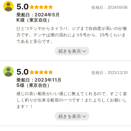
5.0
投稿日
2024/05/06
2024
5
乗船日：
年
月
K
（東京在住）
様
ひとつテンヤからタイラバ、ジグまで自由度が高いのが魅
力です。テンヤは潮の流れにより5号から、15号くらいま
であると安心です。
続きを表示
5.0
投稿日
2023/12/10
2023
11
乗船日：
年
月
S
（東京在住）
様
感じの良い船長がいい感じに教えてくれるので、すごく楽
しく釣りが出来る船宿の一つです！またよろしくお願いし
ます！！
続きを表示