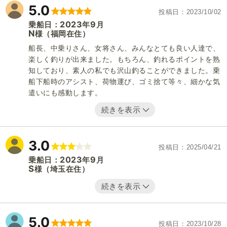
5.0
投稿日
2023/10/02
2023
9
乗船日：
年
月
N
（福岡在住）
様
船長、中乗りさん、女将さん、みんなとても良い人達で、
楽しく釣りが出来ました。もちろん、釣れるポイントを熟
知しており、素人の私でも沢山釣ることができました。乗
船下船時のアシスト、荷物運び、ゴミ捨て等々、細かな気
遣いにも感動します。
続きを表示
3.0
投稿日
2025/04/21
2023
9
乗船日：
年
月
S
（埼玉在住）
様
続きを表示
5.0
投稿日
2023/10/28