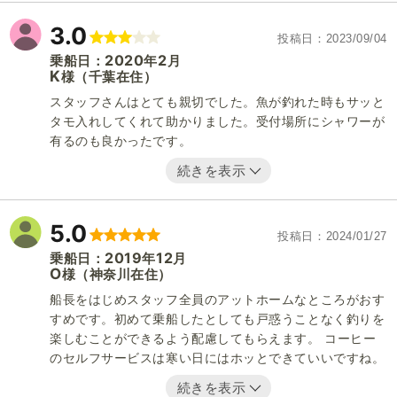
3.0
投稿日
2023/09/04
2020
2
乗船日：
年
月
K
（千葉在住）
様
スタッフさんはとても親切でした。魚が釣れた時もサッと
タモ入れしてくれて助かりました。受付場所にシャワーが
有るのも良かったです。
続きを表示
5.0
投稿日
2024/01/27
2019
12
乗船日：
年
月
O
（神奈川在住）
様
船長をはじめスタッフ全員のアットホームなところがおす
すめです。初めて乗船したとしても戸惑うことなく釣りを
楽しむことができるよう配慮してもらえます。 コーヒー
のセルフサービスは寒い日にはホッとできていいですね。
続きを表示