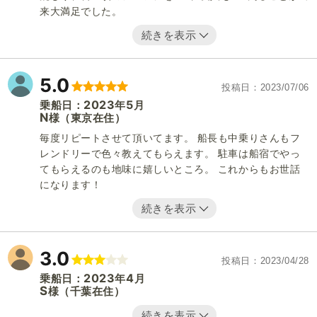
来大満足でした。
続きを表示
5.0
投稿日
2023/07/06
2023
5
乗船日：
年
月
N
（東京在住）
様
毎度リピートさせて頂いてます。 船長も中乗りさんもフ
レンドリーで色々教えてもらえます。 駐車は船宿でやっ
てもらえるのも地味に嬉しいところ。 これからもお世話
になります！
続きを表示
3.0
投稿日
2023/04/28
2023
4
乗船日：
年
月
S
（千葉在住）
様
続きを表示