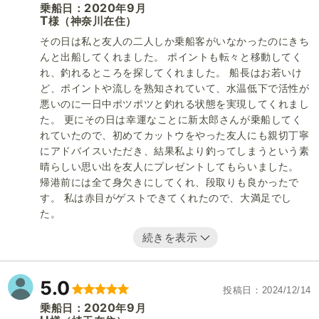
2020
9
乗船日：
年
月
T
（神奈川在住）
様
その日は私と友人の二人しか乗船客がいなかったのにきち
んと出船してくれました。 ポイントも転々と移動してく
れ、釣れるところを探してくれました。 船長はお若いけ
ど、ポイントや流しを熟知されていて、水温低下で活性が
悪いのに一日中ポツポツと釣れる状態を実現してくれまし
た。 更にその日は幸運なことに新太郎さんが乗船してく
れていたので、初めてカットウをやった友人にも親切丁寧
にアドバイスいただき、結果私より釣ってしまうという素
晴らしい思い出を友人にプレゼントしてもらいました。
帰港前には全て身欠きにしてくれ、段取りも良かったで
す。 私は赤目がゲストできてくれたので、大満足でし
た。
続きを表示
5.0
投稿日
2024/12/14
2020
9
乗船日：
年
月