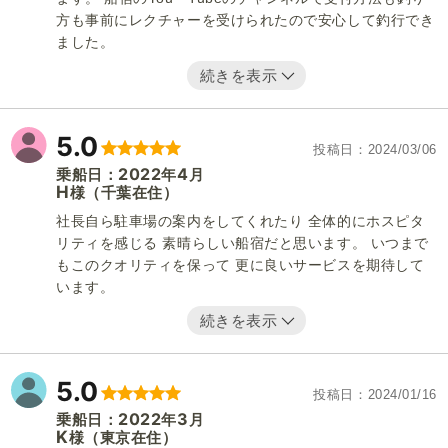
方も事前にレクチャーを受けられたので安心して釣行でき
ました。
続きを表示
5.0
投稿日
2024/03/06
2022
4
乗船日：
年
月
H
（千葉在住）
様
社長自ら駐車場の案内をしてくれたり 全体的にホスピタ
リティを感じる 素晴らしい船宿だと思います。 いつまで
もこのクオリティを保って 更に良いサービスを期待して
います。
続きを表示
5.0
投稿日
2024/01/16
2022
3
乗船日：
年
月
K
（東京在住）
様