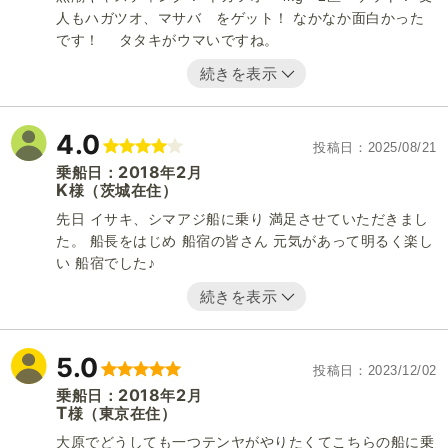
人もハガツオ、マサバ をゲット！ なかなか面白かった
です！ タタキがウマいですね。
続きを表示
4.0
投稿日
2025/08/21
2018
2
乗船日：
年
月
K
（茨城在住）
様
先日 イサキ、シマアジ船に乗り 満足させていただきまし
た。 船長をはじめ 船宿の皆さん 元気があって明るく楽し
い 船宿でした♪
続きを表示
5.0
投稿日
2023/12/02
2018
2
乗船日：
年
月
T
（東京在住）
様
大原でどうしても一つテンヤがやりたくてこちらの船に乗