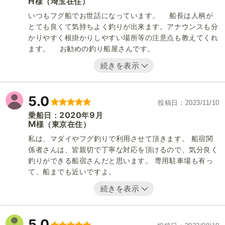
H
（埼玉在住）
様
いつもフグ船でお世話になっています。 船長は人柄が
とても良くて気持ちよく釣りが出来ます。アナウンスも分
かりやすく根掛かりしやすい場所等の注意点も教えてくれ
ます。 お勧めの釣り船屋さんです。
続きを表示
5.0
投稿日
2023/11/10
2020
9
乗船日：
年
月
M
（東京在住）
様
私は、マダイやフグ釣りで利用させて頂きます。 船宿関
係者さんは、皆親切で丁寧な対応を頂けるので、気分良く
釣りができる船宿さんだと思います。 専用駐車場も有っ
て、船までも近いですよ。
続きを表示
5.0