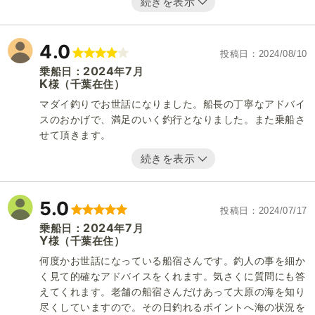
続きを表示
4.0
投稿日
2024/08/10
2024
7
乗船日：
年
月
K
（千葉在住）
様
マダイ釣りでお世話になりました。船長の丁寧なアドバイ
スのおかげで、満足のいく釣行となりました。また乗船さ
せて頂きます。
続きを表示
5.0
投稿日
2024/07/17
2024
7
乗船日：
年
月
Y
（千葉在住）
様
何度かお世話になっている船宿さんです。釣人の事を細か
く見て的確なアドバイスをくれます。気さくに質問にも答
えてくれます。老舗の船宿さんだけあって大原の海を知り
尽くしていますので。その日釣れるポイントへ海の状況を