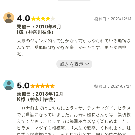
4.0
投稿日
2023/12/14
2019
6
乗船日：
年
月
I
（神奈川在住）
様
大原のジギング釣りではかなり前からやられている船宿さ
んです。乗船時はなかなか厳しかったです。また次回挑
戦。
続きを表示
5.0
投稿日
2024/07/17
2018
12
乗船日：
年
月
K
（神奈川在住）
様
コロナ前まではこちらにヒラマサ、テンヤマダイ、ヒラメ
でお世話になっていました。お若い船長さんが毎回親切教
えてくださり、ヒラマサは毎回ボウズなく楽しめました。
ヒラメ、マダイも相模湾より大型で確率よく釣れます。駐
車場も船宿横にあり、港も目の前です。釣りの後の軽食