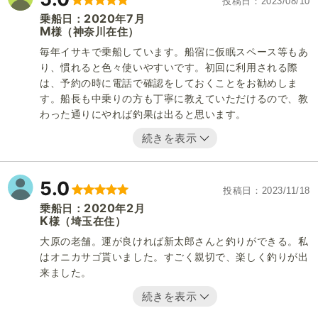
投稿日
2023/08/10
2020
7
乗船日：
年
月
M
（神奈川在住）
様
毎年イサキで乗船しています。船宿に仮眠スペース等もあ
り、慣れると色々使いやすいです。初回に利用される際
は、予約の時に電話で確認をしておくことをお勧めしま
す。船長も中乗りの方も丁寧に教えていただけるので、教
わった通りにやれば釣果は出ると思います。
続きを表示
5.0
投稿日
2023/11/18
2020
2
乗船日：
年
月
K
（埼玉在住）
様
大原の老舗。運が良ければ新太郎さんと釣りができる。私
はオニカサゴ貰いました。すごく親切で、楽しく釣りが出
来ました。
続きを表示