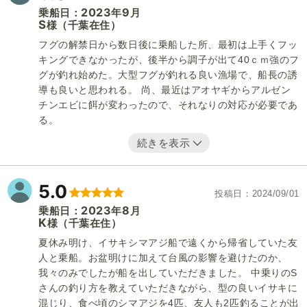
2023
9
乗船日：
年
月
S
（千葉在住）
様
フグの解禁日から数日後に乗船した所、最初は上手くフッ
キングできなかったが、後半から調子が出て40ｃｍ強のフ
グが釣れ始めた。大型フグが釣れる良い漁場で、船長の誘
導も良いと思われる。 尚、最近はアオヤギからアルゼン
チンエビに餌が変わったので、それなりの対応が必要であ
る。
続きを表示
5.0
投稿日
2024/09/01
2023
8
乗船日：
年
月
K
（千葉在住）
様
夏休み明け、イサキシマアジ船で遠くから帰省していた友
人と乗船。お盆明けに加えて台風の影響を避けたのか、
我々のみでしたが船を出していただきました。 中乗りのS
さんの釣り方を教えていただきながら、型の良いイサキに
混じり、食べ頃のシマアジを4匹、友人も2匹釣ることが出