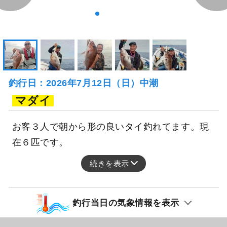
釣行日：2026年7月12日（日）中潮
マダイ
お客３人で朝から形の良いタイ釣れてます。現
在６匹です。
続きを表示
釣行当日の気象情報を表示