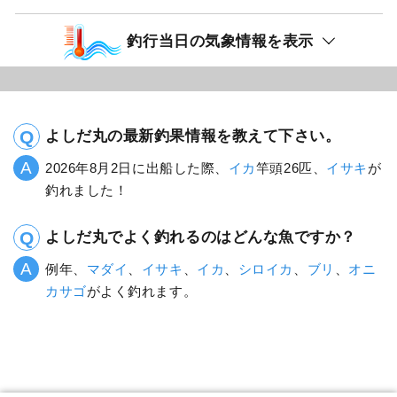
釣行当日の気象情報を表示
よしだ丸の最新釣果情報を教えて下さい。
2026年8月2日に出船した際、
イカ
竿頭26匹、
イサキ
が
釣れました！
よしだ丸でよく釣れるのはどんな魚ですか？
例年、
マダイ
、
イサキ
、
イカ
、
シロイカ
、
ブリ
、
オニ
カサゴ
がよく釣れます。