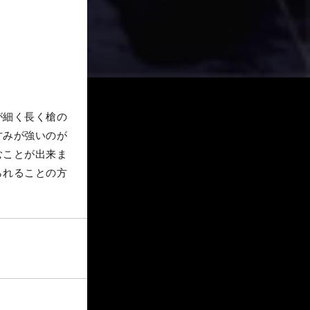
が細く長く槍の
甘みが強いのが
むことが出来ま
られることの方