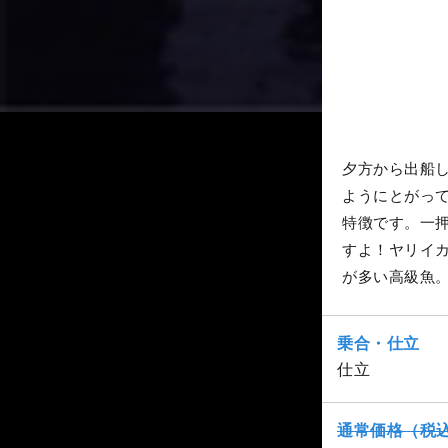
夕方から出船
ようにとがっ
特徴です。一
すよ！ヤリイ
が多い高級魚
乗合・仕立
仕立
通常価格（税