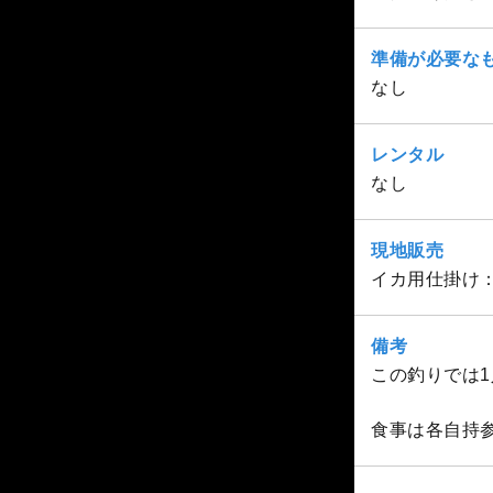
準備が必要な
なし
レンタル
なし
現地販売
イカ用仕掛け：2
備考
この釣りでは1
食事は各自持