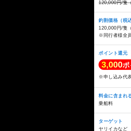
120,000円/
釣割価格（税
120,000円/
※同行者様全
ポイント還元
3,000
ポ
※申し込み代
料金に含まれ
乗船料
ターゲット
ヤリイカなど