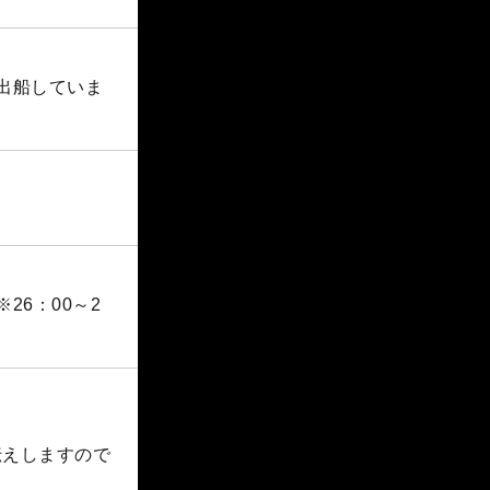
に出船していま
6：00～2
伝えしますので