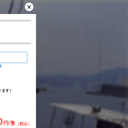
更
います）
0
円/隻
（税込）