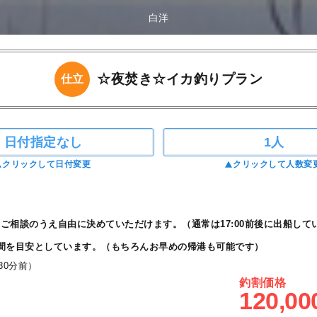
白洋
☆夜焚き☆イカ釣りプラン
仕立
日付指定なし
1人
クリックして日付変更
クリックして人数変
ご相談のうえ自由に決めていただけます。（通常は17:00前後に出船して
間を目安としています。（もちろんお早めの帰港も可能です）
30分前）
釣割価格
120,00