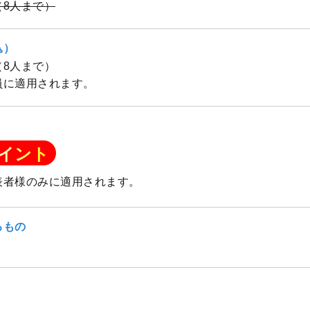
隻（8人まで）
込）
隻（8人まで）
員に適用されます。
イント
表者様のみに適用されます。
るもの