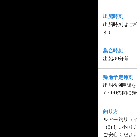
出船時刻
出船時刻はご相
す）
集合時刻
出船30分前
帰港予定時刻
出船後9時間を
7：00の間に
釣り方
ルアー釣り（
（詳しい釣り
ご安心くださ