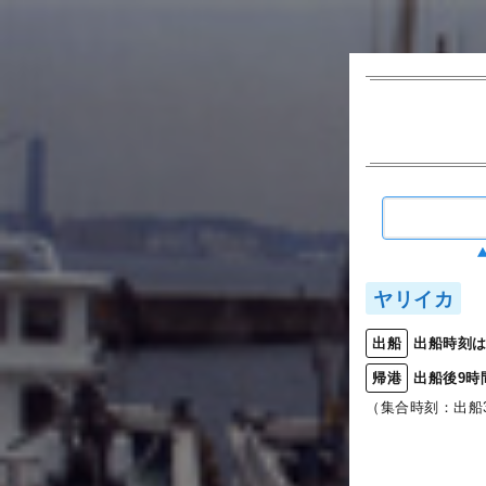
ヤリイカ
出船時刻は
出船
出船後9時
帰港
（集合時刻：出船