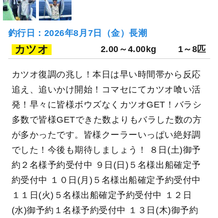
釣行日：2026年8月7日（金）長潮
カツオ
2.00～4.00kg
1～8匹
カツオ復調の兆し！本日は早い時間帯から反応
追え、追いかけ開始！コマセにてカツオ喰い活
発！早々に皆様ボウズなくカツオGET！バラシ
多数で皆様GETできた数よりもバラした数の方
が多かったです。皆様クーラーいっぱい絶好調
でした！今後も期待しましょう！ ８日(土)御予
約２名様予約受付中 ９日(日)５名様出船確定予
約受付中 １０日(月)５名様出船確定予約受付中
１１日(火)５名様出船確定予約受付中 １２日
(水)御予約１名様予約受付中 １３日(木)御予約