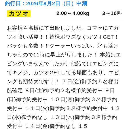
釣行日：2026年8月2日（日）中潮
カツオ
2.00～4.00kg
3～10匹
お客様４名様にて出船しました。コマセにてカ
ツオ喰い活発！！皆様ボウズなくカツオGET！
バラシも多数！！クーラーいっぱい、氷も溶け
ちゃうので11時に早上がりしました！ 本船はエ
ビングいませんでしたが、他船ではエビングに
てキメジ、カツオGETしてる場面もあり、エビ
ングも期待大です！！ ７日(金)御予約５名様出
船確定 ８日(土)御予約２名様予約受付中 ９日
(日)御予約受付中 １０日(月)御予約３名様予約
受付中 １１日(火)御予約３名様予約受付中 １２
日(水)御予約なし １３日(木)御予約３名様予約
受付中 １４日(金)御予約なし １５