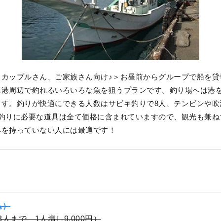
、カップルさん、ご家族さん向け♪＞お昼前からグループで船を貸
に港周辺で釣れるいろいろな魚を狙うプランです。釣り場へは港を
ます。釣りが快適にできる人数はサビキ釣りで8人、テンビンや吹
。釣りに必要な道具は全て価格に含まれていますので、観光も兼ね
具を持っていない人には最適です！
込）
（3人まで、1人増し9,000円）