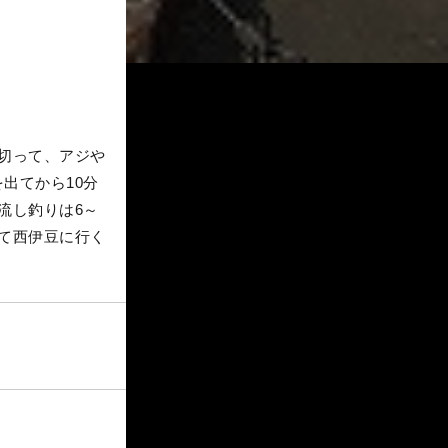
切って、アジや
出てから10分
流し釣りは6～
て西伊豆に行く