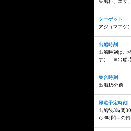
乗船料、エサ
ターゲット
アジ（マアジ
出船時刻
出船時刻はご相
す） ※出船
集合時刻
出船15分前
帰港予定時刻
出船後3時間
ら3時間半の