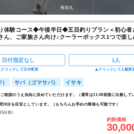
権助丸
り体験コース◆午後半日◆五目釣りプラン＜初心者
さん、ご家族さん向け♪クーラーボックス1つで楽し
日付指定なし
1人
クリックして日付変更
クリックして人数変
ジ）
サバ（ゴマサバ）
イサキ
ご相談のうえ自由に決めていただけます。（通常は11:00前後に出船して
間30分を目安としています。（もちろんお早めの帰港も可能です）
15分前）
釣割価格
30,00