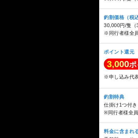
釣割価格（税
30,000円/隻
※同行者様全
ポイント還元
3,000
ポ
※申し込み代
釣割特典
仕掛け1つ付き
※同行者様全
料金に含まれ