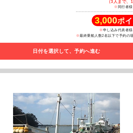
（3人まで、1
同行者様
3,000
ポイ
申し込み代表者様
最終乗船人数2名以下で予約の場合
日付を選択して、予約へ進む