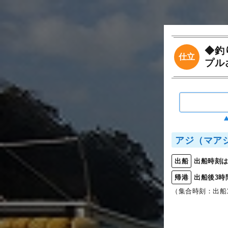
◆釣
仕立
プル
アジ（マア
出船時刻は
出船
出船後3時
帰港
（集合時刻：出船