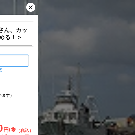
さん、カッ
める！＞
更
います）
0
円/隻
（税込）