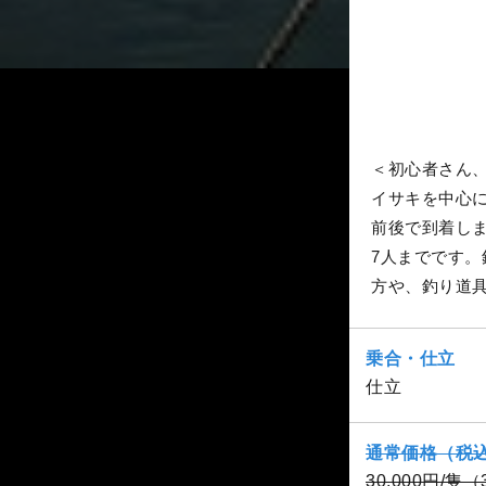
＜初心者さん
イサキを中心
前後で到着し
7人までです
方や、釣り道
乗合・仕立
仕立
通常価格（税
30,000円/隻