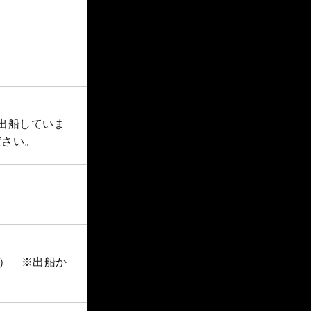
に出船していま
ださい。
す） ※出船か