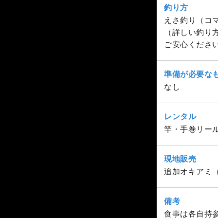
釣り方
えさ釣り（コ
（詳しい釣り
ご安心くださ
準備が必要な
なし
レンタル
竿・手巻リー
現地販売
追加オキアミ（1
備考
食事は各自持