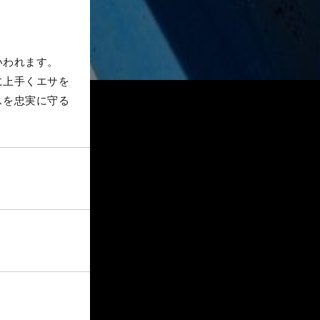
いわれます。
に上手くエサを
スを忠実に守る