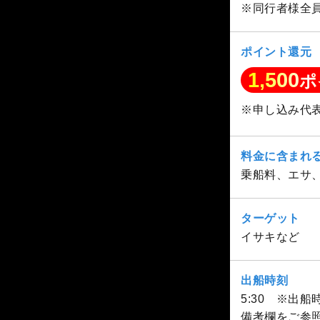
※同行者様全
ポイント還元
1,500
ポ
※申し込み代
料金に含まれ
乗船料、エサ
ターゲット
イサキなど
出船時刻
5:30 ※出
備考欄をご参