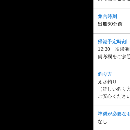
集合時刻
出船60分前
帰港予定時刻
12:30 ※
備考欄をご参
釣り方
えさ釣り
（詳しい釣り
ご安心くださ
準備が必要な
なし