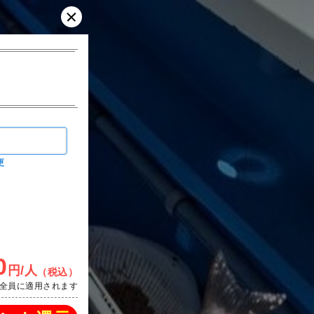
更
0
円/人
（税込）
全員に適用されます