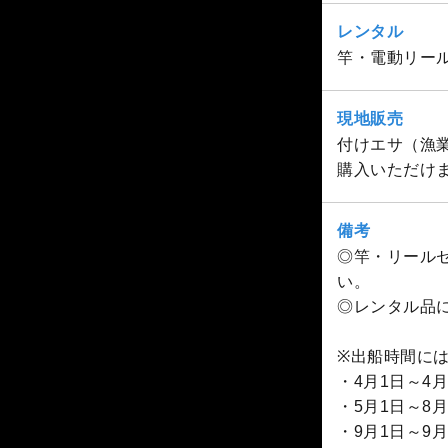
レンタル
竿・電動リー
現地販売
付けエサ（漁業
購入いただけま
備考
◎竿・リール
い。
◎レンタル品
※出船時間に
・4月1日～4月3
・5月1日～8月3
・9月1日～9月3