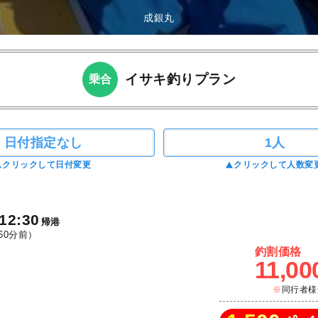
成銀丸
イサキ釣りプラン
乗合
日付指定なし
1人
クリックして日付変更
クリックして人数変
12:30
帰港
60分前）
釣割価格
11,00
同行者様