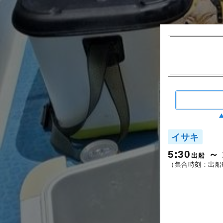
イサキ
5:30
出船
（集合時刻：出船