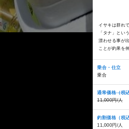
イサキは群れ
「タナ」とい
漂わせる事が
ことが釣果を
乗合・仕立
乗合
通常価格（税
11,000円/人
釣割価格（税
11,000円/人