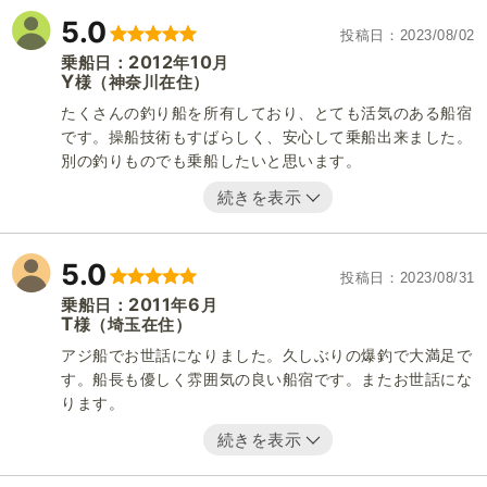
5.0
投稿日
2023/08/02
2012
10
乗船日：
年
月
Y
（神奈川在住）
様
たくさんの釣り船を所有しており、とても活気のある船宿
です。操船技術もすばらしく、安心して乗船出来ました。
別の釣りものでも乗船したいと思います。
続きを表示
5.0
投稿日
2023/08/31
2011
6
乗船日：
年
月
T
（埼玉在住）
様
アジ船でお世話になりました。久しぶりの爆釣で大満足で
す。船長も優しく雰囲気の良い船宿です。またお世話にな
ります。
続きを表示