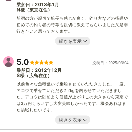
2013
1
乗船日：
年
月
N
（東京在住）
様
船宿の方が親切で船長も感じが良く、釣り方などの指導や
初めての釣り者の時等も親切に教えてもらいました又是非
行きたいと思っております。
続きを表示
5.0
投稿日
2025/03/04
2012
12
乗船日：
年
月
S
（広島在住）
様
以前色々な魚種狙いで乗船させていただきました。一度、
アコウで乗せていただき2.2kgを釣らせていただきまし
た。アコウは以前より価値が上がりこの大きさなら東京で
は3万円くらいすし大変美味しかったです。機会あればま
た挑戦したいです。
続きを表示