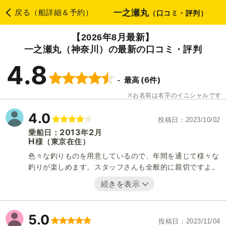
一之瀬丸
戻る（船詳細＆予約）
（口コミ・評判）
【2026年8月最新】
一之瀬丸（神奈川）の最新の口コミ・評判
4.8
(6件)
最高
お名前は名字のイニシャルです
4.0
投稿日
2023/10/02
2013
2
乗船日：
年
月
H
（東京在住）
様
色々な釣りものを用意しているので、年間を通じて様々な
釣りが楽しめます。スタッフさんも全般的に親切ですよ。
続きを表示
5.0
投稿日
2023/11/04