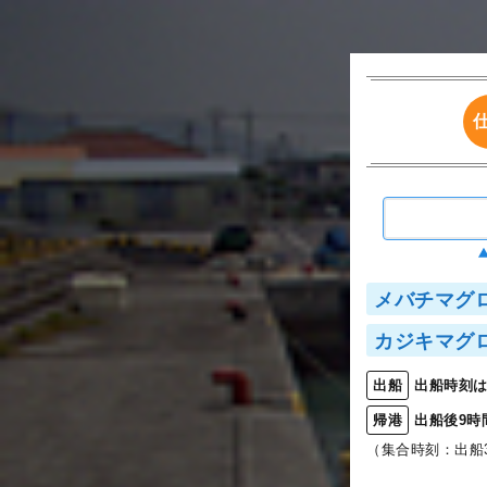
メバチマグ
カジキマグ
出船時刻は
出船
出船後9時
帰港
（集合時刻：出船