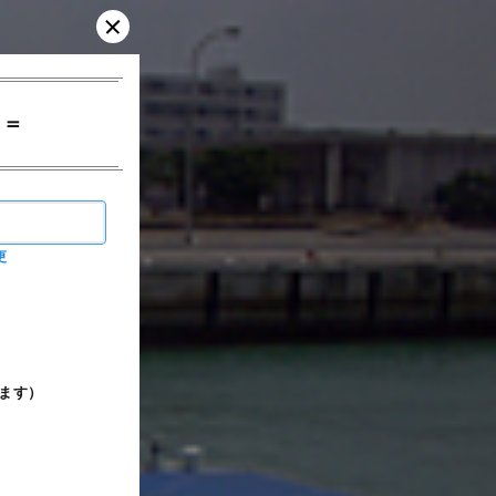
！＝
更
ます）