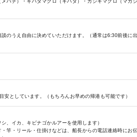
（メバチ）・キハダマグロ（キハダ）・カジキマグロ（マカ
談のうえ自由に決めていただけます。（通常は6:30前後に
を目安としています。（もちろんお早めの帰港も可能です）
ワシ、イカ、キビナゴかルアーを使用します）
方・竿・リール・仕掛けなどは、船長からの電話連絡時にお