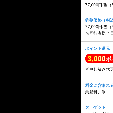
77,000円/隻
釣割価格（税
77,000円/隻
※同行者様全
ポイント還元
3,000
ポ
※申し込み代
料金に含まれ
乗船料、氷
ターゲット