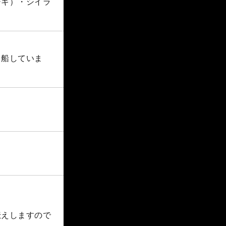
ジキ）・シイラ
出船していま
伝えしますので