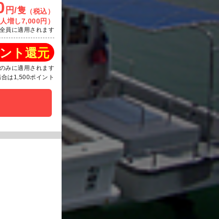
0
円/隻
（税込）
人増し7,000円）
全員に適用されます
ント還元
のみに適用されます
は1,500ポイント