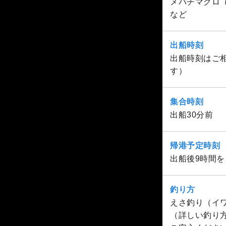
メバチマグロ
など
出船時刻
出船時刻はご相
す）
集合時刻
出船30分前
帰港予定時刻
出船後9時間
釣り方
えさ釣り（イ
（詳しい釣り