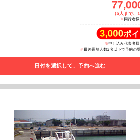
77,00
（5人まで、1
同行者様
3,000
ポイ
申し込み代表者様
最終乗船人数2名以下で予約の場合
日付を選択して、予約へ進む