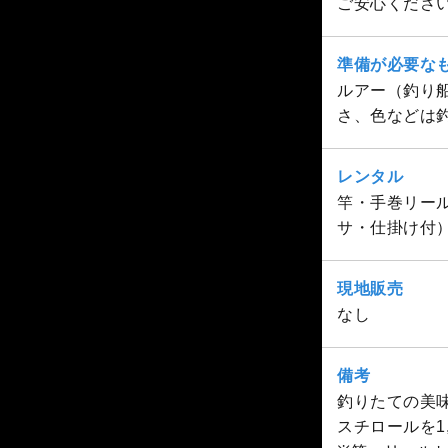
ご安心くださ
準備が必要な
ルアー（釣り
さ、色などは
レンタル
竿・手巻リール
サ・仕掛け付）：
現地販売
なし
備考
釣りたての美
スチロールを1