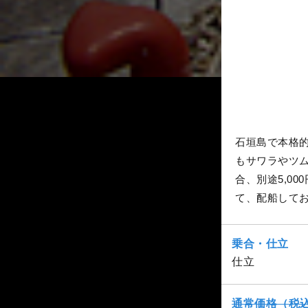
石垣島で本格
もサワラやツ
合、別途5,0
て、配船して
乗合・仕立
仕立
通常価格（税