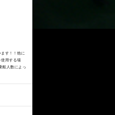
います！！他に
を使用する場
。乗船人数によっ