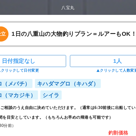
八宝丸
1日の八重山の大物釣りプラン＝ルアーもOK
仕立
日付指定なし
1人
クリックして日付変更
クリックして人数変
ロ（メバチ）
キハダマグロ（キハダ）
ロ（マカジキ）
シイラ
ご相談のうえ自由に決めていただけます。（通常は6:30前後に出船してい
間を目安としています。（もちろんお早めの帰港も可能です）
30分前）
釣割価格