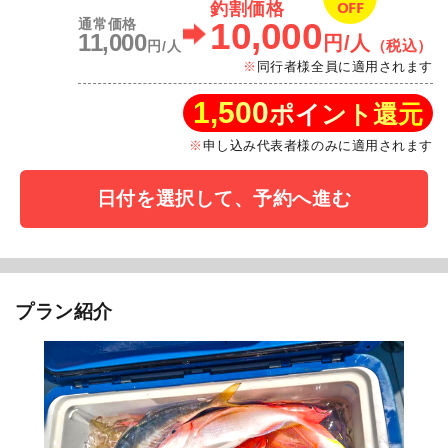
OFF
釣割価格
10,000
通常価格
11,000
円/人
（税込）
円/人
同行者様全員に適用されます
1,500
ポイント還元
申し込み代表者様のみに適用されます
日付を選択して、予約へ進む
プラン紹介