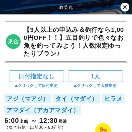
政美丸
【3人以上の申込み＆釣行なら1,00
0円OFF！！】五目釣りで色々なお
乗合
魚を釣ってみよう！人数限定ゆっ
たりプラン♪
日付指定なし
1人
クリックして日付変更
クリックして人数変更
アジ（マアジ）
タイ（マダイ）
ヒラメ
アマダイ（アカアマダイ）
6:00
12:30
出船
帰港
9
（集合時刻：出船30～50分前）
%