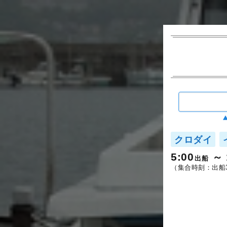
クロダイ
5:00
出船
（集合時刻：出船