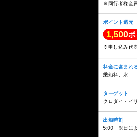
※同行者様全
ポイント還元
1,500
ポ
※申し込み代
料金に含まれ
乗船料、氷
ターゲット
クロダイ・イ
出船時刻
5:00 ※日