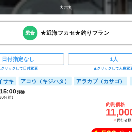
大吉丸
★近海フカセ★釣りプラン
乗合
日付指定なし
1人
クリックして日付変更
クリックして人数変
イサキ
アコウ（キジハタ）
アラカブ（カサゴ）
15:00
帰港
30分前）
釣割価格
11,00
同行者様