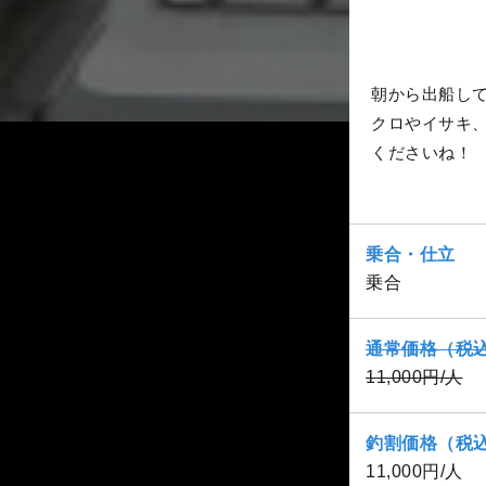
朝から出船し
クロやイサキ
くださいね！
乗合・仕立
乗合
通常価格（税
11,000円/人
釣割価格（税
11,000円/人