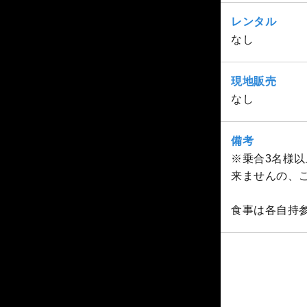
レンタル
なし
現地販売
なし
備考
※乗合3名様
来ませんの、
食事は各自持