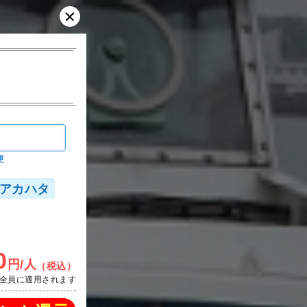
更
アカハタ
0
円/人
（税込）
全員に適用されます