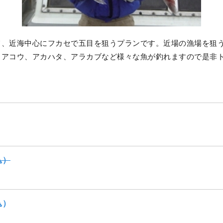
て、近海中心にフカセで五目を狙うプランです。近場の漁場を狙
、アコウ、アカハタ、アラカブなど様々な魚が釣れますので是非
込）
込）