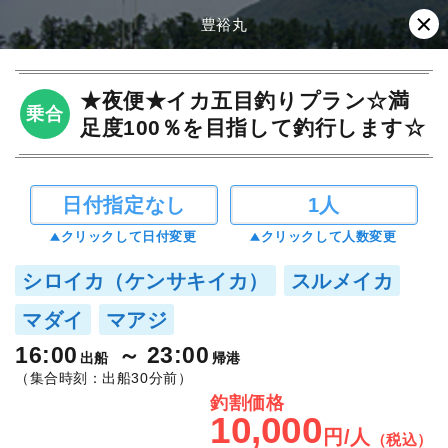
豊裕丸
★夜便★イカ五目釣りプラン☆満
乗合
足度100％を目指して釣行します☆
日付指定なし
1人
クリックして日付変更
クリックして人数変更
シロイカ（ケンサキイカ）
スルメイカ
マダイ
マアジ
16:00
23:00
出船
帰港
（集合時刻：出船30分前）
釣割価格
10,000
円/人
（税込）