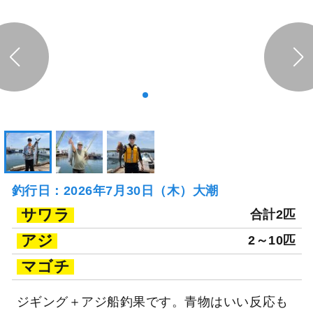
釣行日：2026年7月30日（木）大潮
サワラ
合計2匹
アジ
2～10匹
マゴチ
ジギング＋アジ船釣果です。青物はいい反応も