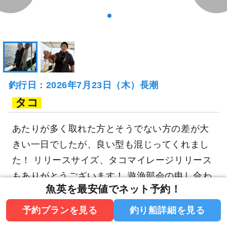
釣行日：2026年7月23日（木）長潮
タコ
あたりが多く取れた方とそうでない方の差が大
きい一日でしたが、良い型も混じってくれまし
た！ リリースサイズ、タコマイレージリリース
もありがとうございます！ 遊漁部会の申し合わ
魚英を最安値でネット予約！
せによりタコ釣果数公開は自粛となっておりま
す。写真にてご確認下さい。ご了承下さいま
予約プランを見る
釣り船詳細を見る
せ。