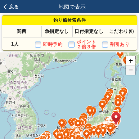
地図で表示
戻る
釣り船検索条件
関西
魚指定なし
日付指定なし
こだわり
(0)
ポイント
1人
即時予約
割引あり
２倍３倍
+
−