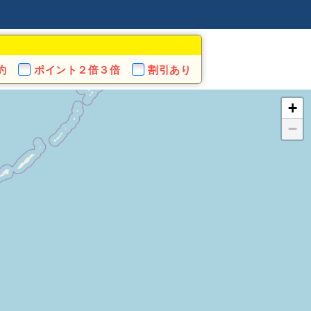
約
ポイント
２倍３倍
割引あり
+
−