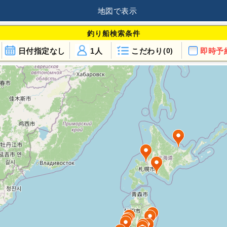
地図で表示
釣り船検索条件
日付指定なし
1人
こだわり
即時予
(0)