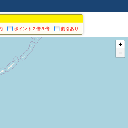
約
ポイント
２倍３倍
割引あり
+
−