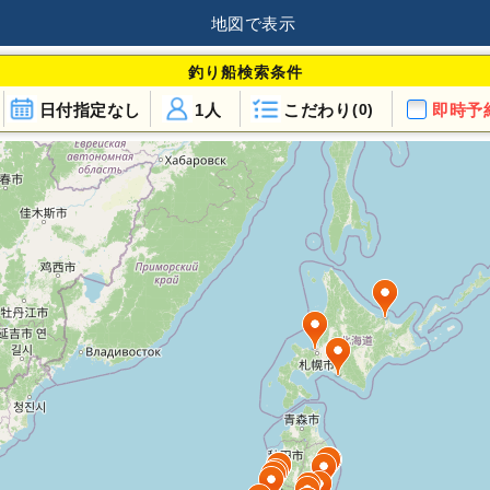
地図で表示
釣り船検索条件
日付指定なし
1人
こだわり
即時予
(0)