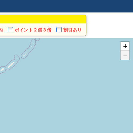
約
ポイント
２倍３倍
割引あり
+
−