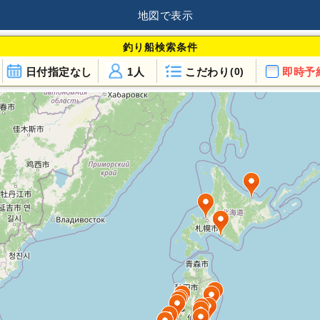
地図で表示
釣り船検索条件
日付指定なし
1人
こだわり
即時予
(0)