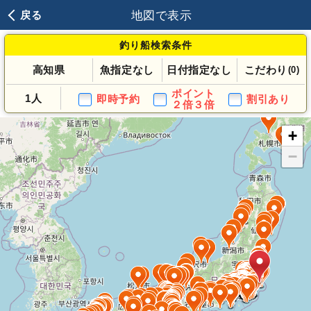
地図で表示
戻る
釣り船検索条件
高知県
魚指定なし
日付指定なし
こだわり
(0)
ポイント
1人
即時予約
割引あり
２倍３倍
+
−