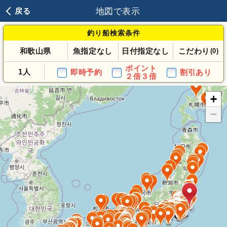
地図で表示
戻る
釣り船検索条件
和歌山県
魚指定なし
日付指定なし
こだわり
(0)
ポイント
1人
即時予約
割引あり
２倍３倍
+
−