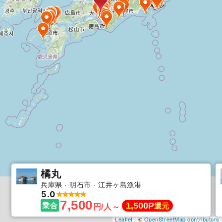
橘丸
兵庫県
明石市
江井ヶ島漁港
5.0
7,500
1,500P
乗合
還元
円/人～
Leaflet
| ©
OpenStreetMap contributors