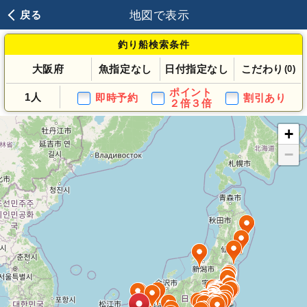
地図で表示
戻る
釣り船検索条件
大阪府
魚指定なし
日付指定なし
こだわり
(0)
ポイント
1人
即時予約
割引あり
２倍３倍
+
−