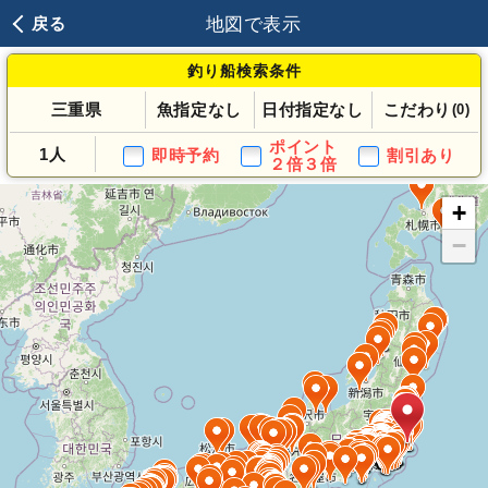
地図で表示
戻る
釣り船検索条件
三重県
魚指定なし
日付指定なし
こだわり
(0)
ポイント
1人
即時予約
割引あり
２倍３倍
+
−