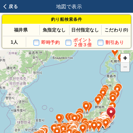
地図で表示
戻る
釣り船検索条件
福井県
魚指定なし
日付指定なし
こだわり
(0)
ポイント
1人
即時予約
割引あり
２倍３倍
+
−