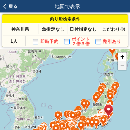
地図で表示
戻る
釣り船検索条件
神奈川県
魚指定なし
日付指定なし
こだわり
(0)
ポイント
1人
即時予約
割引あり
２倍３倍
+
−