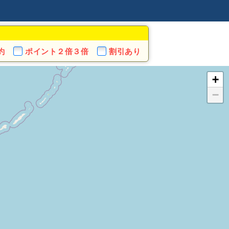
約
ポイント
２倍３倍
割引あり
+
−