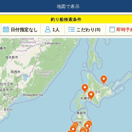
地図で表示
釣り船検索条件
日付指定なし
1人
こだわり
即時予
(0)