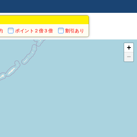
約
ポイント
２倍３倍
割引あり
+
−