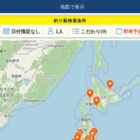
地図で表示
釣り船検索条件
日付指定なし
1人
こだわり
即時予
(0)