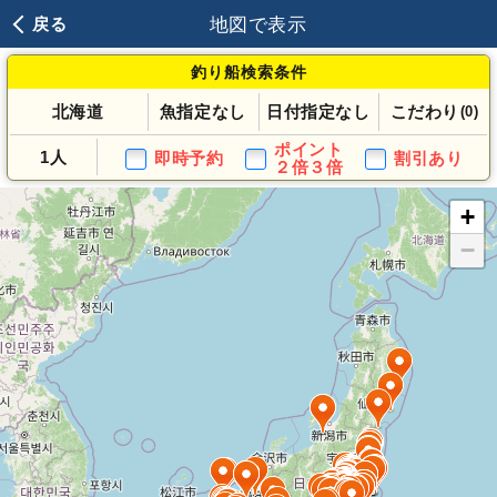
地図で表示
戻る
釣り船検索条件
北海道
魚指定なし
日付指定なし
こだわり
(0)
ポイント
1人
即時予約
割引あり
２倍３倍
+
−