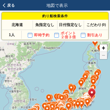
地図で表示
戻る
釣り船検索条件
北海道
魚指定なし
日付指定なし
こだわり
(0)
ポイント
1人
即時予約
割引あり
２倍３倍
+
−