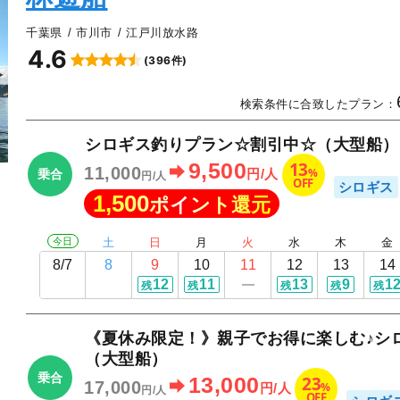
千葉県
市川市
江戸川放水路
4.6
(396件)
▲
検索条件に合致したプラン：
シロギス釣りプラン☆割引中☆（大型船）
13
9,500
11,000
%
円/人
乗合
円/人
OFF
シロギス
1,500
ポイント還元
今日
土
日
月
火
水
木
金
8/7
8
9
10
11
12
13
14
12
11
13
9
1
残
残
残
残
残
《夏休み限定！》親子でお得に楽しむ♪シ
（大型船）
乗合
23
13,000
17,000
%
円/人
円/人
OFF