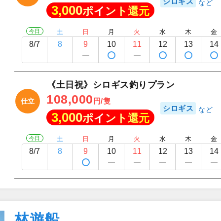
シロギス
3,000
ポイント還元
今日
土
日
月
火
水
木
金
8/7
8
9
10
11
12
13
14
《土日祝》シロギス釣りプラン
108,000
円/隻
仕立
シロギス
3,000
ポイント還元
今日
土
日
月
火
水
木
金
8/7
8
9
10
11
12
13
14
林遊船