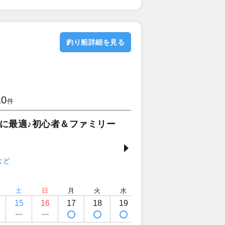
釣り船詳細を見る
10
件
に最適♪初心者＆ファミリー
土
日
月
火
水
木
金
土
15
16
17
18
19
20
21
22
定休日