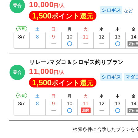
10,000
円/人
乗合
シロギス
1,500
ポイント還元
今日
土
日
月
火
水
木
金
8/7
8
9
10
11
12
13
14
定休
リレー♪マダコ＆シロギス釣りプラン
11,000
円/人
乗合
シロギス
マダ
1,500
ポイント還元
今日
土
日
月
火
水
木
金
8/7
8
9
10
11
12
13
14
満席
定休
検索条件に合致したプランを