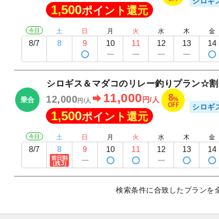
シロギ
1,500
ポイント還元
今日
土
日
月
火
水
木
金
8/7
8
9
10
11
12
13
14
シロギス＆マダコのリレー釣りプラン☆割
8
11,000
12,000
%
円/人
乗合
円/人
OFF
シロギ
1,500
ポイント還元
今日
土
日
月
火
水
木
金
8/7
8
9
10
11
12
13
14
前日割
3
(残
)
検索条件に合致したプランを