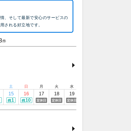
風情、そして最新で安心のサービスの
利用される好立地です。
3
件
土
日
月
火
水
木
金
土
15
16
17
18
19
20
21
22
0
1
10
8
定休日
定休日
定休日
定休日
残
残
残