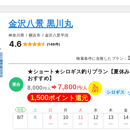
金沢八景 黒川丸
神奈川県
横浜市
金沢八景平潟
4.6
(149件)
▲
検索条件に合致したプラン：
★ショート★シロギス釣りプラン【夏休み
おすすめ】
乗合
2
7,800
8,000
%
円/人
円/人
OFF
シロギス
1,500
ポイント還元
今日
土
日
月
火
水
木
金
8/7
8
9
10
11
12
13
14