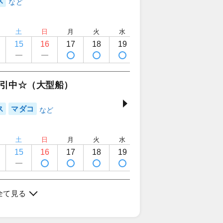
ス
土
日
月
火
水
木
金
土
15
16
17
18
19
20
21
22
引中☆（大型船）
ス
マダコ
土
日
月
火
水
木
金
土
15
16
17
18
19
20
21
22
全て見る