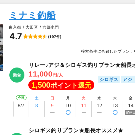
ミナミ釣船
東京都
大田区
六郷水門
4.7
(197件)
▲
検索条件に合致したプラン：
リレー♪アジ＆シロギス釣りプラン★船長
11,000
円/人
乗合
シロギス
アジ
1,500
ポイント還元
今日
土
日
月
火
水
木
金
8/7
8
9
10
11
12
13
14
定休
シロギス釣りプラン★船長オススメ★