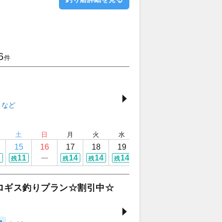
6
件
土
日
月
火
水
木
金
土
15
16
17
18
19
20
21
22
2
11
14
14
14
12
14
14
残
残
残
残
残
残
残
ロギス釣りプラン☆割引中☆