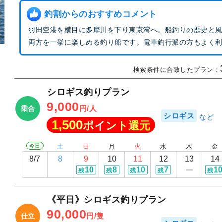
釣割からのおすすめコメント
羽田空港を横目に多摩川を下り東京湾へ。船釣りの歴史と
両方を一挙に楽しめる釣り船です。電車釣行派の方もよく
検索条件に合致したプラン：
シロギス釣りプラン
9,000
円/人
乗合
シロギス
1,500
ポイント還元
今日
土
日
月
火
水
木
金
8/7
8
9
10
11
12
13
14
10
8
10
7
1
残
残
残
残
残
《平日》シロギス釣りプラン
90,000
円/隻
仕立