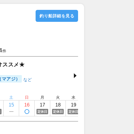
釣り船詳細を見る
4
件
オススメ★
（マアジ）
土
日
月
火
水
木
金
土
15
16
17
18
19
20
21
22
日
定休日
定休日
定休日
定休日