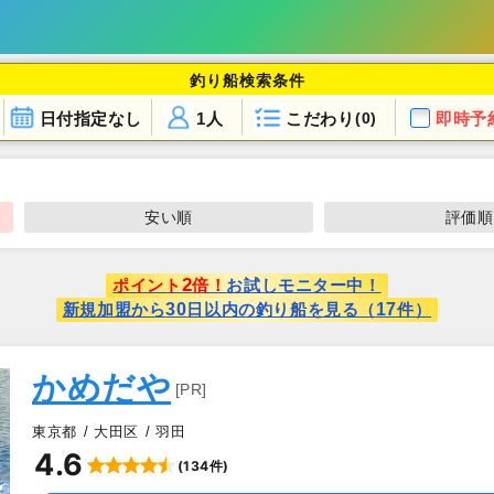
釣り船検索条件
日付指定なし
1人
こだわり
即時予
(0)
安い順
評価順
2
ポイント
倍！
お試しモニター中！
30
17
新規加盟から
日以内の釣り船を見る（
件）
かめだや
[PR]
東京都
大田区
羽田
4.6
(134件)