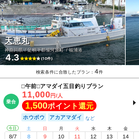
天恵丸
神奈川県
足柄下郡湯河原町
福浦港
4.3
(10件)
4
検索条件に合致したプラン：
件
□午前□アマダイ五目釣りプラン
11,000
円/人
乗合
1,500
ポイント還元
ホウボウ
アカアマダイ
今日
土
日
月
火
水
木
金
8/7
8
9
10
11
12
13
14