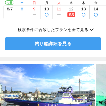
今日
土
日
月
火
水
木
金
8/7
8
9
10
11
12
13
14
満席
検索条件に合致したプランを全て見る
釣り船詳細を見る