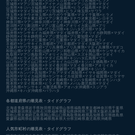
岩手県×マダラ
岩手県×スルメイカ
岩手県×ブリ
宮城県×ヒラメ
宮城県×マアジ
宮城県×アイナメ
山形県×マアジ
山形県×マダイ
山形県×キジハタ
福島県×マダイ
福島県×ヒラメ
福島県×チダイ
茨城県×マダイ
茨城県×ブリ
茨城県×ヒラメ
埼玉県×サワラ
埼玉県×タチウオ
埼玉県×ホウボウ
千葉県×マダイ
千葉県×ヒラメ
千葉県×イサキ
東京都×マアジ
東京都×タチウオ
東京都×シロギス
神奈川県×マアジ
神奈川県×マダイ
神奈川県×ブリ
新潟県×マダイ
新潟県×ブリ
新潟県×マアジ
富山県×アオリイカ
富山県×ブリ
富山県×マダイ
石川県×ブリ
石川県×キジハタ
石川県×マダイ
福井県×ケンサキイカ
福井県×マダイ
福井県×アオリイカ
静岡県×マダイ
静岡県×イサキ
静岡県×マアジ
愛知県×ブリ
愛知県×マダイ
愛知県×タチウオ
三重県×ブリ
三重県×マダイ
三重県×ヒラメ
京都府×ケンサキイカ
京都府×ブリ
京都府×マダイ
大阪府×マダイ
大阪府×サワラ
大阪府×ブリ
兵庫県×ブリ
兵庫県×マダイ
兵庫県×マダコ
和歌山県×マダイ
和歌山県×マアジ
和歌山県×ブリ
鳥取県×ケンサキイカ
鳥取県×マアジ
鳥取県×アオリイカ
岡山県×スズキ
岡山県×マダイ
岡山県×ヒラメ
広島県×マダイ
広島県×キジハタ
広島県×ブリ
山口県×マダイ
山口県×ケンサキイカ
山口県×キジハタ
徳島県×ブリ
徳島県×マアジ
徳島県×チダイ
香川県×マダイ
香川県×アオリイカ
香川県×マゴチ
愛媛県×マダイ
愛媛県×ブリ
愛媛県×キジハタ
高知県×カンパチ
高知県×アカアマダイ
高知県×イサキ
福岡県×マダイ
福岡県×ヤリイカ
福岡県×ケンサキイカ
佐賀県×マダイ
佐賀県×ヒラマサ
佐賀県×イサキ
長崎県×マダイ
長崎県×キジハタ
長崎県×オオモンハタ
熊本県×マダイ
熊本県×ヒラメ
熊本県×メバル
鹿児島県×マダイ
鹿児島県×ケンサキイカ
鹿児島県×アオハタ
沖縄県×スジアラ
沖縄県×キハダ
沖縄県×バラハタ
各都道府県の潮見表
・タイドグラフ
北海道
青森県
岩手県
秋田県
宮城県
山形県
福島県
東京都
神奈川県
千葉県
茨城県
新潟県
富山県
石川県
福井県
愛知県
静岡県
三重県
大阪府
兵庫県
和歌山県
京都府
広島県
岡山県
山口県
鳥取県
島根県
高知県
香川県
徳島県
愛媛県
福岡県
佐賀県
長崎県
熊本県
大分県
宮崎県
鹿児島県
沖縄県
人気市町村の潮見表・タイドグラフ