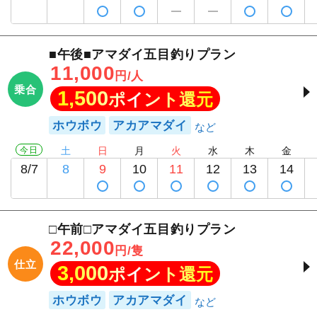
■午後■アマダイ五目釣りプラン
11,000
円/人
乗合
1,500
ポイント還元
ホウボウ
アカアマダイ
今日
土
日
月
火
水
木
金
8/7
8
9
10
11
12
13
14
□午前□アマダイ五目釣りプラン
22,000
円/隻
仕立
3,000
ポイント還元
ホウボウ
アカアマダイ