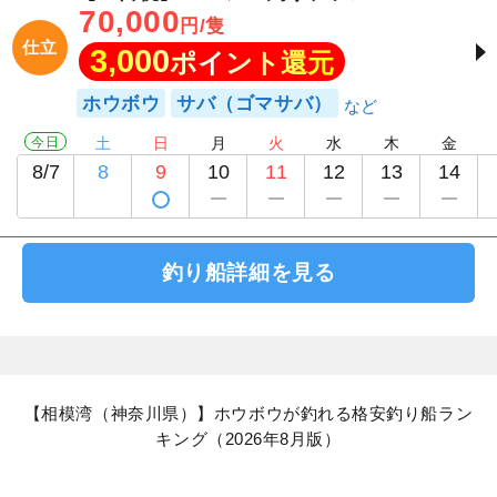
70,000
円/隻
仕立
3,000
ポイント還元
ホウボウ
サバ（ゴマサバ）
今日
土
日
月
火
水
木
金
8/7
8
9
10
11
12
13
14
釣り船詳細を見る
【相模湾（神奈川県）】ホウボウが釣れる格安釣り船ラン
キング（2026年8月版）