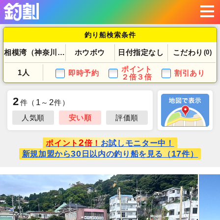
釣り船検索条件
相模湾（神奈川県）
ホウボウ
日付指定なし
こだわり
(0)
ポイント
1人
即時予約
割引あり
２倍３倍
2
1
2
件
（
～
件）
人気順
安い順
評価順
2
ポイント
倍！
お試しモニター中！
30
17
新規加盟から
日以内の釣り船を見る（
件）