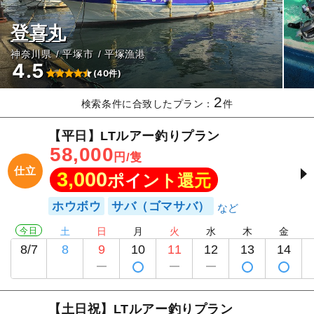
登喜丸
神奈川県
平塚市
平塚漁港
4.5
(40件)
2
検索条件に合致したプラン：
件
【平日】LTルアー釣りプラン
58,000
円/隻
仕立
3,000
ポイント還元
ホウボウ
サバ（ゴマサバ）
今日
土
日
月
火
水
木
金
8/7
8
9
10
11
12
13
14
【土日祝】LTルアー釣りプラン