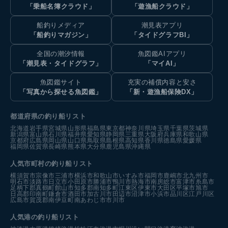
「乗船名簿クラウド」
「遊漁船クラウド」
船釣りメディア
潮見表アプリ
「船釣りマガジン」
「タイドグラフBI」
全国の潮汐情報
魚図鑑AIアプリ
「潮見表・タイドグラフ」
「マイAI」
魚図鑑サイト
充実の補償内容と安さ
「写真から探せる魚図鑑」
「新・遊漁船保険DX」
都道府県の釣り船リスト
北海道
岩手県
宮城県
山形県
福島県
東京都
神奈川県
埼玉県
千葉県
茨城県
新潟県
富山県
石川県
福井県
愛知県
静岡県
三重県
大阪府
兵庫県
和歌山県
京都府
広島県
岡山県
山口県
鳥取県
島根県
高知県
香川県
徳島県
愛媛県
福岡県
佐賀県
長崎県
熊本県
大分県
鹿児島県
沖縄県
人気市町村の釣り船リスト
横須賀市
宗像市
三浦市
横浜市
和歌山市
いすみ市
福岡市
鹿嶋市
北九州市
明石市
淡路市
日立市
小田原市
勝浦市
鴨川市
熱海市
南房総市
富津市
糸島市
足柄下郡真鶴町
館山市
知多郡南知多町
江東区
伊東市
大田区
平塚市
旭市
日高郡印南町
鎌倉市
酒田市
加古川市
田辺市
沼津市
小浜市
品川区
江戸川区
広島市
賀茂郡南伊豆町
南あわじ市
市川市
人気港の釣り船リスト