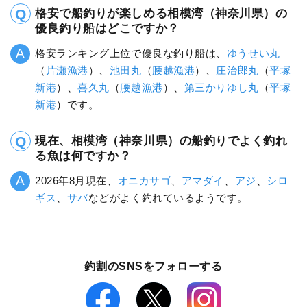
格安で船釣りが楽しめる相模湾（神奈川県）の
優良釣り船はどこですか？
格安ランキング上位で優良な釣り船は、
ゆうせい丸
（
片瀬漁港
）、
池田丸
（
腰越漁港
）、
庄治郎丸
（
平塚
新港
）、
喜久丸
（
腰越漁港
）、
第三かりゆし丸
（
平塚
新港
）です。
現在、相模湾（神奈川県）の船釣りでよく釣れ
る魚は何ですか？
2026年8月現在、
オニカサゴ
、
アマダイ
、
アジ
、
シロ
ギス
、
サバ
などがよく釣れているようです。
釣割のSNSをフォローする