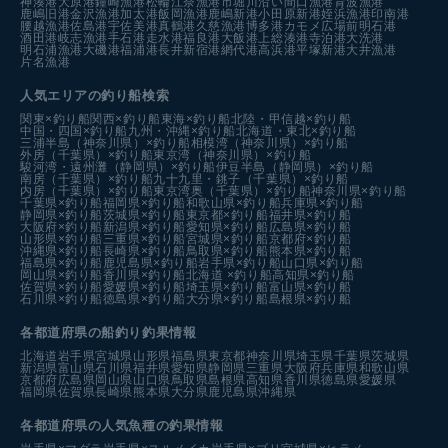
神湊港
大原港
鐘崎漁港
松輪江奈漁港
市堀川沿い
間口漁港
育波漁港
鹿嶋旧港
金沢漁港
加太港
飯岡漁港
鹿嶋新港
小田原新港
姪浜漁港
印南港
腰越漁港
佐島港
宇佐美港
真鶴港
久慈漁港
博多港カモメ広場前
明石港
酒田港
岐志漁港
手石港
走水港
福良港
大飯港
上総湊港
寺泊港
大洗港
明石浦漁港
大磯港
福浦港
長井新宿港
網代港
高浜港
平塚新港
大井漁港
片名漁港
人気エリアの釣り船検索
関東×釣り船
関西×釣り船
東海×釣り船
北陸・甲信越×釣り船
中国・四国×釣り船
九州・沖縄×釣り船
北海道・東北×釣り船
三浦半島（神奈川県）×釣り船
相模湾（神奈川県）×釣り船
外房（千葉県）×釣り船
東京湾（神奈川県）×釣り船
駿河湾・遠州灘（静岡県）×釣り船
伊豆半島（静岡県）×釣り船
南房（千葉県）×釣り船
九十九里・銚子（千葉県）×釣り船
内房（千葉県）×釣り船
東京湾奥（千葉県）×釣り船
神奈川県×釣り船
千葉県×釣り船
福岡県×釣り船
和歌山県×釣り船
兵庫県×釣り船
静岡県×釣り船
茨城県×釣り船
東京都×釣り船
福井県×釣り船
大阪府×釣り船
新潟県×釣り船
愛知県×釣り船
広島県×釣り船
山形県×釣り船
三重県×釣り船
宮城県×釣り船
京都府×釣り船
沖縄県×釣り船
長崎県×釣り船
鳥取県×釣り船
熊本県×釣り船
福島県×釣り船
鹿児島県×釣り船
岩手県×釣り船
山口県×釣り船
岡山県×釣り船
香川県×釣り船
北海道 ×釣り船
高知県×釣り船
佐賀県×釣り船
愛媛県×釣り船
埼玉県×釣り船
富山県×釣り船
石川県×釣り船
徳島県×釣り船
大分県×釣り船
島根県×釣り船
各都道府県の船釣り釣果情報
北海道
岩手県
宮城県
山形県
福島県
東京都
神奈川県
埼玉県
千葉県
茨城県
新潟県
富山県
石川県
福井県
愛知県
静岡県
三重県
大阪府
兵庫県
和歌山県
京都府
広島県
岡山県
山口県
鳥取県
島根県
高知県
香川県
徳島県
愛媛県
福岡県
佐賀県
長崎県
熊本県
大分県
鹿児島県
沖縄県
各都道府県の人気魚種の釣果情報