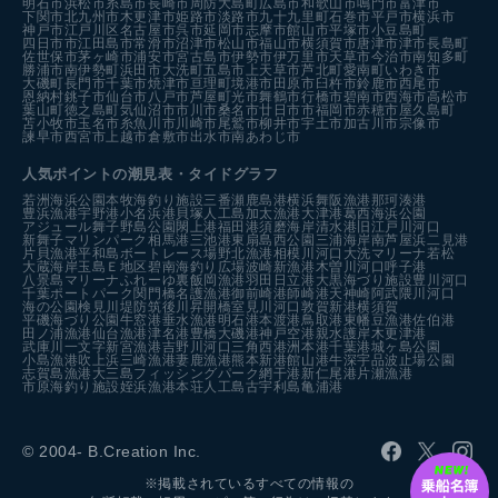
明石市
浜松市
糸島市
長崎市
周防大島町
広島市
和歌山市
鳴門市
富津市
下関市
北九州市
木更津市
姫路市
淡路市
九十九里町
石巻市
平戸市
横浜市
神戸市
江戸川区
名古屋市
呉市
延岡市
志摩市
館山市
平塚市
小豆島町
四日市市
江田島市
常滑市
沼津市
松山市
福山市
横須賀市
唐津市
津市
長島町
佐世保市
茅ヶ崎市
浦安市
宮古島市
伊勢市
伊万里市
天草市
今治市
南知多町
勝浦市
南伊勢町
浜田市
大洗町
五島市
上天草市
芦北町
愛南町
いわき市
大磯町
長門市
千葉市
焼津市
亘理町
境港市
田原市
臼杵市
鈴鹿市
西尾市
恩納村
銚子市
仙台市
八戸市
芦屋町
光市
舞鶴市
行橋市
碧南市
西海市
高松市
葉山町
徳之島町
気仙沼市
市川市
桑名市
廿日市市
福岡市
赤穂市
屋久島町
苫小牧市
玉名市
糸魚川市
川崎市
尾鷲市
柳井市
宇土市
加古川市
宗像市
諫早市
西宮市
上越市
倉敷市
出水市
南あわじ市
人気ポイントの潮見表・タイドグラフ
若洲海浜公園
本牧海釣り施設
三番瀬
鹿島港
横浜
舞阪漁港
那珂湊港
豊浜漁港
宇野港
小名浜港
貝塚人工島
加太漁港
大津港
葛西海浜公園
アジュール舞子
野島公園
閖上港
福田港
須磨海岸
清水港
旧江戸川河口
新舞子マリンパーク
相馬港
三池港
東扇島西公園
三浦海岸
南芦屋浜
二見港
片貝漁港
平和島ボートレース場
野北漁港
相模川河口
大洗マリーナ
若松
大蔵海岸
玉島Ｅ地区
碧南海釣り広場
波崎新漁港
木曽川河口
呼子港
八景島マリーナ
ふれーゆ裏
飯岡漁港
羽田
日立港
大黒海づり施設
豊川河口
千葉ポートパーク
関門橋
名護漁港
御前崎港
師崎港
天神崎
阿武隈川河口
海の公園
検見川堤防
筑後川昇開橋
室見川河口
敦賀新港
横須賀
平磯海づり公園
牛窓港
垂水漁港
明石港
本渡港
鳥取港
東幡豆漁港
佐伯港
田ノ浦漁港
仙台漁港
津名港
豊橋
大磯港
神戸空港親水護岸
木更津港
武庫川一文字
新宮漁港
吉野川河口
三角西港
洲本港
千葉港
城ヶ島公園
小島漁港
吹上浜
三崎漁港
妻鹿漁港
熊本新港
館山港
牛深
宇品波止場公園
志賀島漁港
大三島フィッシングパーク
網干港
新仁尾港
片瀬漁港
市原海釣り施設
姪浜漁港
本荘人工島
古宇利島
亀浦港
© 2004- B.Creation Inc.
※掲載されているすべての情報の