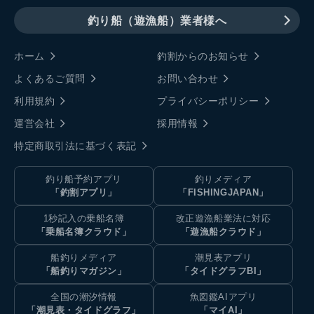
釣り船（遊漁船）業者様へ
ホーム
釣割からのお知らせ
よくあるご質問
お問い合わせ
利用規約
プライバシーポリシー
運営会社
採用情報
特定商取引法に基づく表記
釣り船予約アプリ
釣りメディア
「釣割アプリ」
「FISHINGJAPAN」
1秒記入の乗船名簿
改正遊漁船業法に対応
「乗船名簿クラウド」
「遊漁船クラウド」
船釣りメディア
潮見表アプリ
「船釣りマガジン」
「タイドグラフBI」
全国の潮汐情報
魚図鑑AIアプリ
「潮見表・タイドグラフ」
「マイAI」