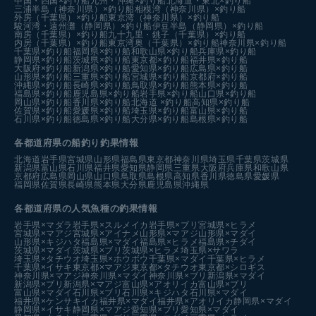
中国・四国×釣り船
九州・沖縄×釣り船
北海道・東北×釣り船
三浦半島（神奈川県）×釣り船
相模湾（神奈川県）×釣り船
外房（千葉県）×釣り船
東京湾（神奈川県）×釣り船
駿河湾・遠州灘（静岡県）×釣り船
伊豆半島（静岡県）×釣り船
南房（千葉県）×釣り船
九十九里・銚子（千葉県）×釣り船
内房（千葉県）×釣り船
東京湾奥（千葉県）×釣り船
神奈川県×釣り船
千葉県×釣り船
福岡県×釣り船
和歌山県×釣り船
兵庫県×釣り船
静岡県×釣り船
茨城県×釣り船
東京都×釣り船
福井県×釣り船
大阪府×釣り船
新潟県×釣り船
愛知県×釣り船
広島県×釣り船
山形県×釣り船
三重県×釣り船
宮城県×釣り船
京都府×釣り船
沖縄県×釣り船
長崎県×釣り船
鳥取県×釣り船
熊本県×釣り船
福島県×釣り船
鹿児島県×釣り船
岩手県×釣り船
山口県×釣り船
岡山県×釣り船
香川県×釣り船
北海道 ×釣り船
高知県×釣り船
佐賀県×釣り船
愛媛県×釣り船
埼玉県×釣り船
富山県×釣り船
石川県×釣り船
徳島県×釣り船
大分県×釣り船
島根県×釣り船
各都道府県の船釣り釣果情報
北海道
岩手県
宮城県
山形県
福島県
東京都
神奈川県
埼玉県
千葉県
茨城県
新潟県
富山県
石川県
福井県
愛知県
静岡県
三重県
大阪府
兵庫県
和歌山県
京都府
広島県
岡山県
山口県
鳥取県
島根県
高知県
香川県
徳島県
愛媛県
福岡県
佐賀県
長崎県
熊本県
大分県
鹿児島県
沖縄県
各都道府県の人気魚種の釣果情報
岩手県×マダラ
岩手県×スルメイカ
岩手県×ブリ
宮城県×ヒラメ
宮城県×マアジ
宮城県×アイナメ
山形県×マアジ
山形県×マダイ
山形県×キジハタ
福島県×マダイ
福島県×ヒラメ
福島県×チダイ
茨城県×マダイ
茨城県×ブリ
茨城県×ヒラメ
埼玉県×サワラ
埼玉県×タチウオ
埼玉県×ホウボウ
千葉県×マダイ
千葉県×ヒラメ
千葉県×イサキ
東京都×マアジ
東京都×タチウオ
東京都×シロギス
神奈川県×マアジ
神奈川県×マダイ
神奈川県×ブリ
新潟県×マダイ
新潟県×ブリ
新潟県×マアジ
富山県×アオリイカ
富山県×ブリ
富山県×マダイ
石川県×ブリ
石川県×キジハタ
石川県×マダイ
福井県×ケンサキイカ
福井県×マダイ
福井県×アオリイカ
静岡県×マダイ
静岡県×イサキ
静岡県×マアジ
愛知県×ブリ
愛知県×マダイ