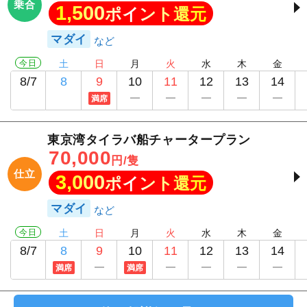
乗合
1,500
ポイント還元
マダイ
今日
土
日
月
火
水
木
金
8/7
8
9
10
11
12
13
14
満席
東京湾タイラバ船チャータープラン
70,000
円/隻
仕立
3,000
ポイント還元
マダイ
今日
土
日
月
火
水
木
金
8/7
8
9
10
11
12
13
14
満席
満席