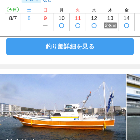
今日
土
日
月
火
水
木
金
8/7
8
9
10
11
12
13
14
定休日
釣り船詳細を見る