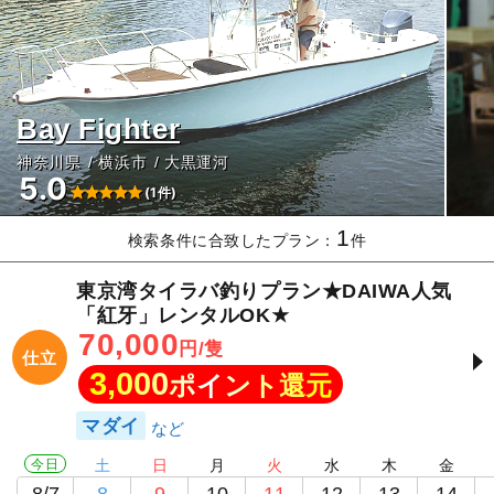
Bay Fighter
神奈川県
横浜市
大黒運河
5.0
(1件)
1
検索条件に合致したプラン：
件
東京湾タイラバ釣りプラン★DAIWA人気
「紅牙」レンタルOK★
70,000
円/隻
仕立
3,000
ポイント還元
マダイ
今日
土
日
月
火
水
木
金
8/7
8
9
10
11
12
13
14