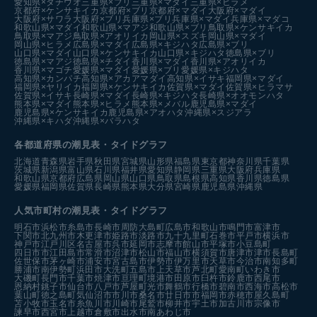
愛知県×タチウオ
三重県×ブリ
三重県×マダイ
三重県×ヒラメ
京都府×ケンサキイカ
京都府×ブリ
京都府×マダイ
大阪府×マダイ
大阪府×サワラ
大阪府×ブリ
兵庫県×ブリ
兵庫県×マダイ
兵庫県×マダコ
和歌山県×マダイ
和歌山県×マアジ
和歌山県×ブリ
鳥取県×ケンサキイカ
鳥取県×マアジ
鳥取県×アオリイカ
岡山県×スズキ
岡山県×マダイ
岡山県×ヒラメ
広島県×マダイ
広島県×キジハタ
広島県×ブリ
山口県×マダイ
山口県×ケンサキイカ
山口県×キジハタ
徳島県×ブリ
徳島県×マアジ
徳島県×チダイ
香川県×マダイ
香川県×アオリイカ
香川県×マゴチ
愛媛県×マダイ
愛媛県×ブリ
愛媛県×キジハタ
高知県×カンパチ
高知県×アカアマダイ
高知県×イサキ
福岡県×マダイ
福岡県×ヤリイカ
福岡県×ケンサキイカ
佐賀県×マダイ
佐賀県×ヒラマサ
佐賀県×イサキ
長崎県×マダイ
長崎県×キジハタ
長崎県×オオモンハタ
熊本県×マダイ
熊本県×ヒラメ
熊本県×メバル
鹿児島県×マダイ
鹿児島県×ケンサキイカ
鹿児島県×アオハタ
沖縄県×スジアラ
沖縄県×キハダ
沖縄県×バラハタ
各都道府県の潮見表
・タイドグラフ
北海道
青森県
岩手県
秋田県
宮城県
山形県
福島県
東京都
神奈川県
千葉県
茨城県
新潟県
富山県
石川県
福井県
愛知県
静岡県
三重県
大阪府
兵庫県
和歌山県
京都府
広島県
岡山県
山口県
鳥取県
島根県
高知県
香川県
徳島県
愛媛県
福岡県
佐賀県
長崎県
熊本県
大分県
宮崎県
鹿児島県
沖縄県
人気市町村の潮見表・タイドグラフ
明石市
浜松市
糸島市
長崎市
周防大島町
広島市
和歌山市
鳴門市
富津市
下関市
北九州市
木更津市
姫路市
淡路市
九十九里町
石巻市
平戸市
横浜市
神戸市
江戸川区
名古屋市
呉市
延岡市
志摩市
館山市
平塚市
小豆島町
四日市市
江田島市
常滑市
沼津市
松山市
福山市
横須賀市
唐津市
津市
長島町
佐世保市
茅ヶ崎市
浦安市
宮古島市
伊勢市
伊万里市
天草市
今治市
南知多町
勝浦市
南伊勢町
浜田市
大洗町
五島市
上天草市
芦北町
愛南町
いわき市
大磯町
長門市
千葉市
焼津市
亘理町
境港市
田原市
臼杵市
鈴鹿市
西尾市
恩納村
銚子市
仙台市
八戸市
芦屋町
光市
舞鶴市
行橋市
碧南市
西海市
高松市
葉山町
徳之島町
気仙沼市
市川市
桑名市
廿日市市
福岡市
赤穂市
屋久島町
苫小牧市
玉名市
糸魚川市
川崎市
尾鷲市
柳井市
宇土市
加古川市
宗像市
諫早市
西宮市
上越市
倉敷市
出水市
南あわじ市