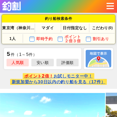
釣り船検索条件
東京湾（神奈川県）
マダイ
日付指定なし
こだわり
(0)
ポイント
1人
即時予約
割引あり
２倍３倍
5
1
5
件
（
～
件）
人気順
安い順
評価順
2
ポイント
倍！
お試しモニター中！
30
17
新規加盟から
日以内の釣り船を見る（
件）