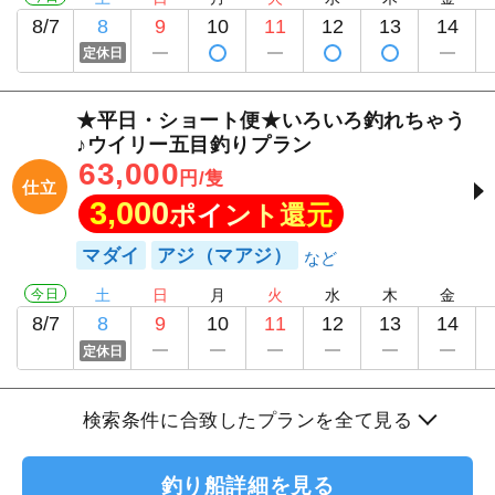
8/7
8
9
10
11
12
13
14
定休日
★平日・ショート便★いろいろ釣れちゃう
♪ウイリー五目釣りプラン
63,000
円/隻
仕立
3,000
ポイント還元
マダイ
アジ（マアジ）
今日
土
日
月
火
水
木
金
8/7
8
9
10
11
12
13
14
定休日
検索条件に合致したプランを全て見る
釣り船詳細を見る