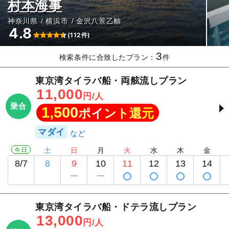
村本海事
神奈川県
横浜市
金沢八景乙舳
4.8
(112件)
3
検索条件に合致したプラン：
件
東京湾タイラバ船・両舷流しプラン
11,000
円/人
乗合
1,500
ポイント還元
マダイ
今日
土
日
月
火
水
木
金
8/7
8
9
10
11
12
13
14
東京湾タイラバ船・ドテラ流しプラン
13,000
円/人