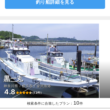
釣り船詳細を見る
黒一丸
神奈川県
横浜市
金沢漁港
4.8
(13件)
10
検索条件に合致したプラン：
件