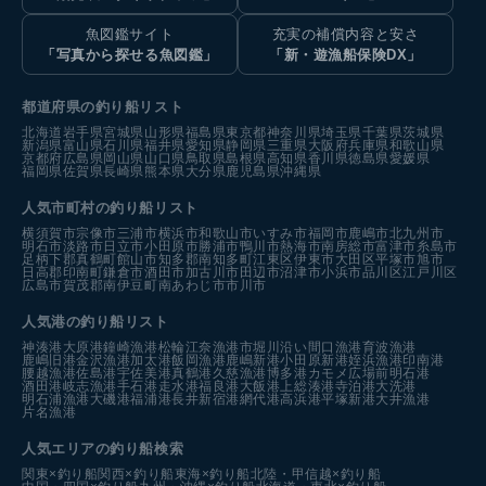
魚図鑑サイト
充実の補償内容と安さ
「写真から探せる魚図鑑」
「新・遊漁船保険DX」
都道府県の釣り船リスト
北海道
岩手県
宮城県
山形県
福島県
東京都
神奈川県
埼玉県
千葉県
茨城県
新潟県
富山県
石川県
福井県
愛知県
静岡県
三重県
大阪府
兵庫県
和歌山県
京都府
広島県
岡山県
山口県
鳥取県
島根県
高知県
香川県
徳島県
愛媛県
福岡県
佐賀県
長崎県
熊本県
大分県
鹿児島県
沖縄県
人気市町村の釣り船リスト
横須賀市
宗像市
三浦市
横浜市
和歌山市
いすみ市
福岡市
鹿嶋市
北九州市
明石市
淡路市
日立市
小田原市
勝浦市
鴨川市
熱海市
南房総市
富津市
糸島市
足柄下郡真鶴町
館山市
知多郡南知多町
江東区
伊東市
大田区
平塚市
旭市
日高郡印南町
鎌倉市
酒田市
加古川市
田辺市
沼津市
小浜市
品川区
江戸川区
広島市
賀茂郡南伊豆町
南あわじ市
市川市
人気港の釣り船リスト
神湊港
大原港
鐘崎漁港
松輪江奈漁港
市堀川沿い
間口漁港
育波漁港
鹿嶋旧港
金沢漁港
加太港
飯岡漁港
鹿嶋新港
小田原新港
姪浜漁港
印南港
腰越漁港
佐島港
宇佐美港
真鶴港
久慈漁港
博多港カモメ広場前
明石港
酒田港
岐志漁港
手石港
走水港
福良港
大飯港
上総湊港
寺泊港
大洗港
明石浦漁港
大磯港
福浦港
長井新宿港
網代港
高浜港
平塚新港
大井漁港
片名漁港
人気エリアの釣り船検索
関東×釣り船
関西×釣り船
東海×釣り船
北陸・甲信越×釣り船