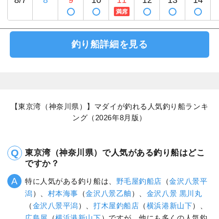
満席
釣り船詳細を見る
【東京湾（神奈川県）】マダイが釣れる人気釣り船ランキ
ング（2026年8月版）
東京湾（神奈川県）で人気がある釣り船はどこ
ですか？
特に人気がある釣り船は、
野毛屋釣船店
（
金沢八景平
潟
）、
村本海事
（
金沢八景乙舳
）、
金沢八景 黒川丸
（
金沢八景平潟
）、
打木屋釣船店
（
横浜港新山下
）、
広島屋
（
横浜港新山下
）ですが、他にも多くの人気釣