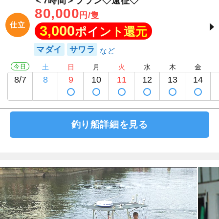
＜7時間＞プラン◇遠征◇
80,000
円/隻
仕立
3,000
ポイント還元
マダイ
サワラ
今日
土
日
月
火
水
木
金
8/7
8
9
10
11
12
13
14
釣り船詳細を見る