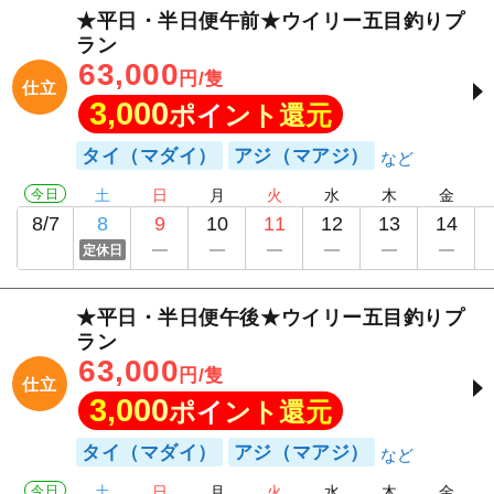
★平日・半日便午前★ウイリー五目釣りプ
ラン
63,000
円/隻
仕立
3,000
ポイント還元
タイ（マダイ）
アジ（マアジ）
今日
土
日
月
火
水
木
金
8/7
8
9
10
11
12
13
14
定休日
★平日・半日便午後★ウイリー五目釣りプ
ラン
63,000
円/隻
仕立
3,000
ポイント還元
タイ（マダイ）
アジ（マアジ）
今日
土
日
月
火
水
木
金