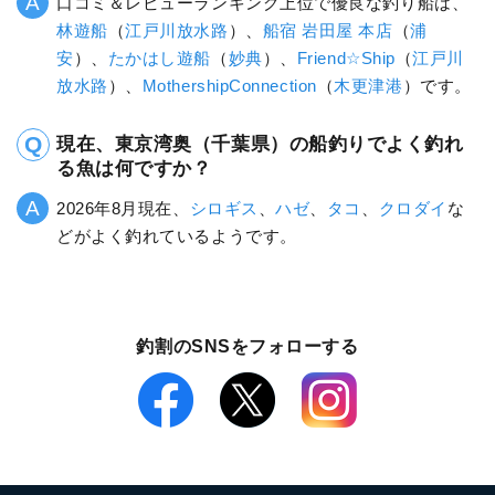
口コミ＆レビューランキング上位で優良な釣り船は、
林遊船
（
江戸川放水路
）、
船宿 岩田屋 本店
（
浦
安
）、
たかはし遊船
（
妙典
）、
Friend☆Ship
（
江戸川
放水路
）、
MothershipConnection
（
木更津港
）です。
現在、東京湾奥（千葉県）の船釣りでよく釣れ
る魚は何ですか？
2026年8月現在、
シロギス
、
ハゼ
、
タコ
、
クロダイ
な
どがよく釣れているようです。
釣割のSNSをフォローする