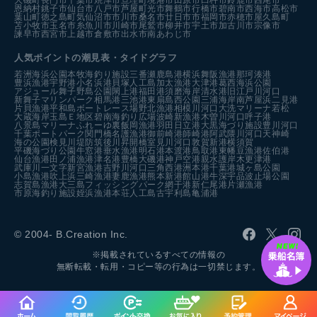
大磯町
長門市
千葉市
焼津市
亘理町
境港市
田原市
臼杵市
鈴鹿市
西尾市
恩納村
銚子市
仙台市
八戸市
芦屋町
光市
舞鶴市
行橋市
碧南市
西海市
高松市
葉山町
徳之島町
気仙沼市
市川市
桑名市
廿日市市
福岡市
赤穂市
屋久島町
苫小牧市
玉名市
糸魚川市
川崎市
尾鷲市
柳井市
宇土市
加古川市
宗像市
諫早市
西宮市
上越市
倉敷市
出水市
南あわじ市
人気ポイントの潮見表・タイドグラフ
若洲海浜公園
本牧海釣り施設
三番瀬
鹿島港
横浜
舞阪漁港
那珂湊港
豊浜漁港
宇野港
小名浜港
貝塚人工島
加太漁港
大津港
葛西海浜公園
アジュール舞子
野島公園
閖上港
福田港
須磨海岸
清水港
旧江戸川河口
新舞子マリンパーク
相馬港
三池港
東扇島西公園
三浦海岸
南芦屋浜
二見港
片貝漁港
平和島ボートレース場
野北漁港
相模川河口
大洗マリーナ
若松
大蔵海岸
玉島Ｅ地区
碧南海釣り広場
波崎新漁港
木曽川河口
呼子港
八景島マリーナ
ふれーゆ裏
飯岡漁港
羽田
日立港
大黒海づり施設
豊川河口
千葉ポートパーク
関門橋
名護漁港
御前崎港
師崎港
阿武隈川河口
天神崎
海の公園
検見川堤防
筑後川昇開橋
室見川河口
敦賀新港
横須賀
平磯海づり公園
牛窓港
垂水漁港
明石港
本渡港
鳥取港
東幡豆漁港
佐伯港
仙台漁港
田ノ浦漁港
津名港
豊橋
大磯港
神戸空港親水護岸
木更津港
武庫川一文字
新宮漁港
吉野川河口
三角西港
洲本港
千葉港
城ヶ島公園
小島漁港
吹上浜
三崎漁港
妻鹿漁港
熊本新港
館山港
牛深
宇品波止場公園
志賀島漁港
大三島フィッシングパーク
網干港
新仁尾港
片瀬漁港
市原海釣り施設
姪浜漁港
本荘人工島
古宇利島
亀浦港
© 2004- B.Creation Inc.
※掲載されているすべての情報の
無断転載・転用・コピー等の行為は一切禁じます。