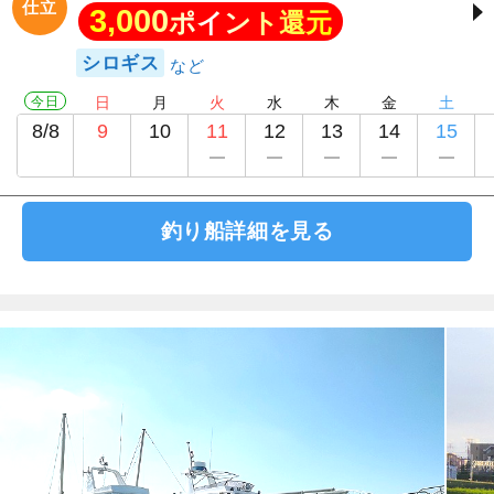
仕立
3,000
ポイント還元
シロギス
今日
日
月
火
水
木
金
土
8/8
9
10
11
12
13
14
15
釣り船詳細を見る