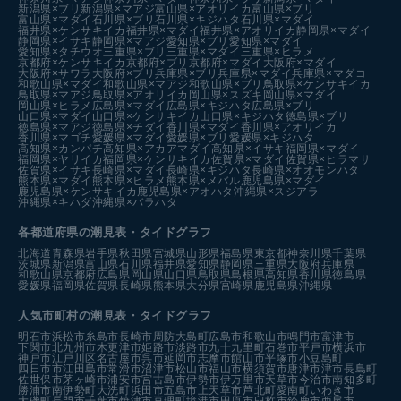
新潟県×ブリ
新潟県×マアジ
富山県×アオリイカ
富山県×ブリ
富山県×マダイ
石川県×ブリ
石川県×キジハタ
石川県×マダイ
福井県×ケンサキイカ
福井県×マダイ
福井県×アオリイカ
静岡県×マダイ
静岡県×イサキ
静岡県×マアジ
愛知県×ブリ
愛知県×マダイ
愛知県×タチウオ
三重県×ブリ
三重県×マダイ
三重県×ヒラメ
京都府×ケンサキイカ
京都府×ブリ
京都府×マダイ
大阪府×マダイ
大阪府×サワラ
大阪府×ブリ
兵庫県×ブリ
兵庫県×マダイ
兵庫県×マダコ
和歌山県×マダイ
和歌山県×マアジ
和歌山県×ブリ
鳥取県×ケンサキイカ
鳥取県×マアジ
鳥取県×アオリイカ
岡山県×スズキ
岡山県×マダイ
岡山県×ヒラメ
広島県×マダイ
広島県×キジハタ
広島県×ブリ
山口県×マダイ
山口県×ケンサキイカ
山口県×キジハタ
徳島県×ブリ
徳島県×マアジ
徳島県×チダイ
香川県×マダイ
香川県×アオリイカ
香川県×マゴチ
愛媛県×マダイ
愛媛県×ブリ
愛媛県×キジハタ
高知県×カンパチ
高知県×アカアマダイ
高知県×イサキ
福岡県×マダイ
福岡県×ヤリイカ
福岡県×ケンサキイカ
佐賀県×マダイ
佐賀県×ヒラマサ
佐賀県×イサキ
長崎県×マダイ
長崎県×キジハタ
長崎県×オオモンハタ
熊本県×マダイ
熊本県×ヒラメ
熊本県×メバル
鹿児島県×マダイ
鹿児島県×ケンサキイカ
鹿児島県×アオハタ
沖縄県×スジアラ
沖縄県×キハダ
沖縄県×バラハタ
各都道府県の潮見表
・タイドグラフ
北海道
青森県
岩手県
秋田県
宮城県
山形県
福島県
東京都
神奈川県
千葉県
茨城県
新潟県
富山県
石川県
福井県
愛知県
静岡県
三重県
大阪府
兵庫県
和歌山県
京都府
広島県
岡山県
山口県
鳥取県
島根県
高知県
香川県
徳島県
愛媛県
福岡県
佐賀県
長崎県
熊本県
大分県
宮崎県
鹿児島県
沖縄県
人気市町村の潮見表・タイドグラフ
明石市
浜松市
糸島市
長崎市
周防大島町
広島市
和歌山市
鳴門市
富津市
下関市
北九州市
木更津市
姫路市
淡路市
九十九里町
石巻市
平戸市
横浜市
神戸市
江戸川区
名古屋市
呉市
延岡市
志摩市
館山市
平塚市
小豆島町
四日市市
江田島市
常滑市
沼津市
松山市
福山市
横須賀市
唐津市
津市
長島町
佐世保市
茅ヶ崎市
浦安市
宮古島市
伊勢市
伊万里市
天草市
今治市
南知多町
勝浦市
南伊勢町
大洗町
浜田市
五島市
上天草市
芦北町
愛南町
いわき市