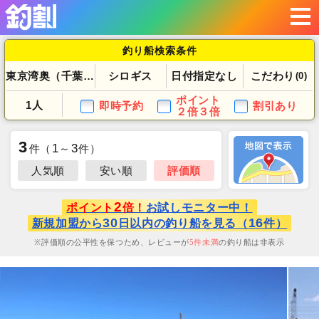
釣り船検索条件
東京湾奥（千葉県）
シロギス
日付指定なし
こだわり
(0)
ポイント
1人
即時予約
割引あり
２倍３倍
3
1
3
件
（
～
件）
人気順
安い順
評価順
2
ポイント
倍！
お試しモニター中！
30
16
新規加盟から
日以内の釣り船を見る（
件）
評価順の公平性を保つため、レビューが
5
件未満
の釣り船は非表示