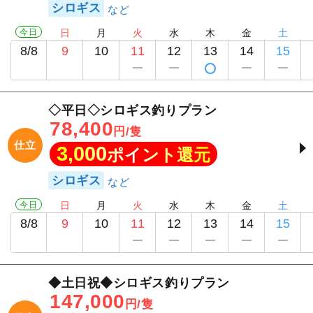
シロギス
今日
日
月
火
水
木
金
土
8/8
9
10
11
12
13
14
15
◇平日◇シロギス釣りプラン
78,400
円/隻
仕立
3,000
ポイント還元
シロギス
今日
日
月
火
水
木
金
土
8/8
9
10
11
12
13
14
15
◆土日祝◆シロギス釣りプラン
147,000
円/隻