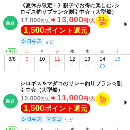
《夏休み限定！》親子でお得に楽しむ♪シ
ロギス釣りプラン☆割引中☆（大型船）
13,000
23
17,000
%
円/人
円/人
乗合
OFF
1,500
ポイント還元
シロギス
今日
日
月
火
水
木
金
土
8/8
9
10
11
12
13
14
15
シロギス＆マダコのリレー釣りプラン☆割
引中☆（大型船）
11,000
8
12,000
%
円/人
円/人
乗合
OFF
1,500
ポイント還元
シロギス
マダコ
今日
日
月
火
水
木
金
土