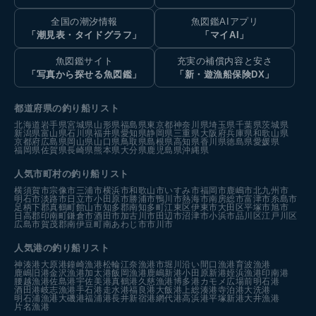
全国の潮汐情報
魚図鑑AIアプリ
「潮見表・タイドグラフ」
「マイAI」
魚図鑑サイト
充実の補償内容と安さ
「写真から探せる魚図鑑」
「新・遊漁船保険DX」
都道府県の釣り船リスト
北海道
岩手県
宮城県
山形県
福島県
東京都
神奈川県
埼玉県
千葉県
茨城県
新潟県
富山県
石川県
福井県
愛知県
静岡県
三重県
大阪府
兵庫県
和歌山県
京都府
広島県
岡山県
山口県
鳥取県
島根県
高知県
香川県
徳島県
愛媛県
福岡県
佐賀県
長崎県
熊本県
大分県
鹿児島県
沖縄県
人気市町村の釣り船リスト
横須賀市
宗像市
三浦市
横浜市
和歌山市
いすみ市
福岡市
鹿嶋市
北九州市
明石市
淡路市
日立市
小田原市
勝浦市
鴨川市
熱海市
南房総市
富津市
糸島市
足柄下郡真鶴町
館山市
知多郡南知多町
江東区
伊東市
大田区
平塚市
旭市
日高郡印南町
鎌倉市
酒田市
加古川市
田辺市
沼津市
小浜市
品川区
江戸川区
広島市
賀茂郡南伊豆町
南あわじ市
市川市
人気港の釣り船リスト
神湊港
大原港
鐘崎漁港
松輪江奈漁港
市堀川沿い
間口漁港
育波漁港
鹿嶋旧港
金沢漁港
加太港
飯岡漁港
鹿嶋新港
小田原新港
姪浜漁港
印南港
腰越漁港
佐島港
宇佐美港
真鶴港
久慈漁港
博多港カモメ広場前
明石港
酒田港
岐志漁港
手石港
走水港
福良港
大飯港
上総湊港
寺泊港
大洗港
明石浦漁港
大磯港
福浦港
長井新宿港
網代港
高浜港
平塚新港
大井漁港
片名漁港