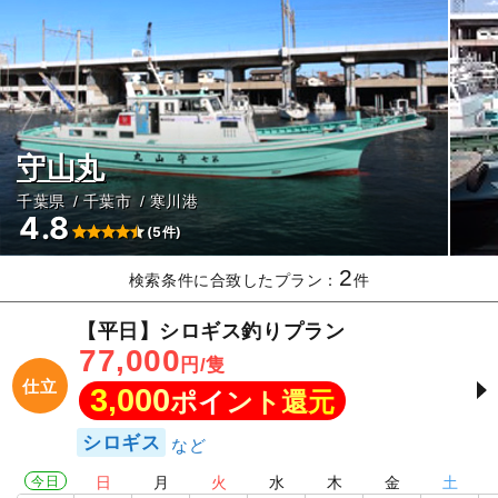
守山丸
千葉県
千葉市
寒川港
4.8
(5件)
2
検索条件に合致したプラン：
件
【平日】シロギス釣りプラン
77,000
円/隻
仕立
3,000
ポイント還元
シロギス
今日
日
月
火
水
木
金
土