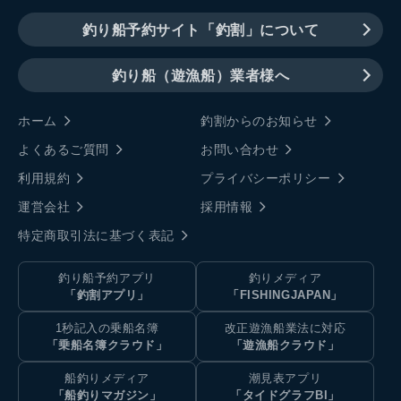
釣り船予約サイト「釣割」について
釣り船（遊漁船）業者様へ
ホーム
釣割からのお知らせ
よくあるご質問
お問い合わせ
利用規約
プライバシーポリシー
運営会社
採用情報
特定商取引法に基づく表記
釣り船予約アプリ
釣りメディア
「釣割アプリ」
「FISHINGJAPAN」
1秒記入の乗船名簿
改正遊漁船業法に対応
「乗船名簿クラウド」
「遊漁船クラウド」
船釣りメディア
潮見表アプリ
「船釣りマガジン」
「タイドグラフBI」