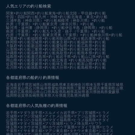
人気エリアの釣り船検索
関東×釣り船
関西×釣り船
東海×釣り船
北陸・甲信越×釣り船
中国・四国×釣り船
九州・沖縄×釣り船
北海道・東北×釣り船
三浦半島（神奈川県）×釣り船
相模湾（神奈川県）×釣り船
外房（千葉県）×釣り船
東京湾（神奈川県）×釣り船
駿河湾・遠州灘（静岡県）×釣り船
伊豆半島（静岡県）×釣り船
南房（千葉県）×釣り船
九十九里・銚子（千葉県）×釣り船
内房（千葉県）×釣り船
東京湾奥（千葉県）×釣り船
神奈川県×釣り船
千葉県×釣り船
福岡県×釣り船
和歌山県×釣り船
兵庫県×釣り船
静岡県×釣り船
茨城県×釣り船
東京都×釣り船
福井県×釣り船
大阪府×釣り船
新潟県×釣り船
愛知県×釣り船
広島県×釣り船
山形県×釣り船
三重県×釣り船
宮城県×釣り船
京都府×釣り船
沖縄県×釣り船
長崎県×釣り船
鳥取県×釣り船
熊本県×釣り船
福島県×釣り船
鹿児島県×釣り船
岩手県×釣り船
山口県×釣り船
岡山県×釣り船
香川県×釣り船
北海道 ×釣り船
高知県×釣り船
佐賀県×釣り船
愛媛県×釣り船
埼玉県×釣り船
富山県×釣り船
石川県×釣り船
徳島県×釣り船
大分県×釣り船
島根県×釣り船
各都道府県の船釣り釣果情報
北海道
岩手県
宮城県
山形県
福島県
東京都
神奈川県
埼玉県
千葉県
茨城県
新潟県
富山県
石川県
福井県
愛知県
静岡県
三重県
大阪府
兵庫県
和歌山県
京都府
広島県
岡山県
山口県
鳥取県
島根県
高知県
香川県
徳島県
愛媛県
福岡県
佐賀県
長崎県
熊本県
大分県
鹿児島県
沖縄県
各都道府県の人気魚種の釣果情報
岩手県×マダラ
岩手県×スルメイカ
岩手県×ブリ
宮城県×ヒラメ
宮城県×マアジ
宮城県×アイナメ
山形県×マアジ
山形県×マダイ
山形県×キジハタ
福島県×マダイ
福島県×ヒラメ
福島県×チダイ
茨城県×マダイ
茨城県×ブリ
茨城県×ヒラメ
埼玉県×サワラ
埼玉県×タチウオ
埼玉県×ホウボウ
千葉県×マダイ
千葉県×ヒラメ
千葉県×イサキ
東京都×マアジ
東京都×タチウオ
東京都×シロギス
神奈川県×マアジ
神奈川県×マダイ
神奈川県×ブリ
新潟県×マダイ