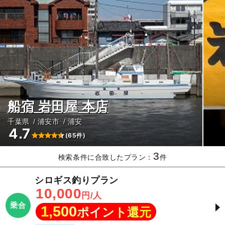
船宿 岩田屋 本店
千葉県
浦安市
浦安
4.7
(65件)
3
検索条件に合致したプラン：
件
シロギス釣りプラン
10,000
円/人
乗合
1,500
ポイント還元