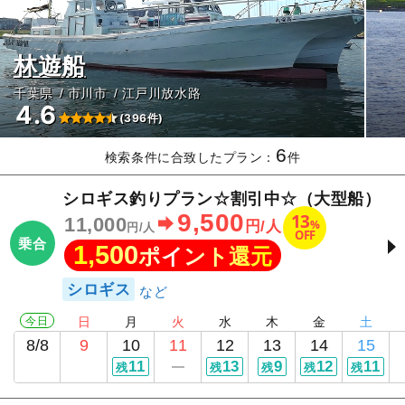
林遊船
千葉県
市川市
江戸川放水路
4.6
(396件)
6
検索条件に合致したプラン：
件
シロギス釣りプラン☆割引中☆（大型船）
9,500
13
11,000
%
円/人
円/人
OFF
乗合
1,500
ポイント還元
シロギス
今日
日
月
火
水
木
金
土
8/8
9
10
11
12
13
14
15
11
13
9
12
11
残
残
残
残
残