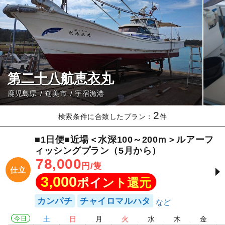
第二十八航恵衣丸
鹿児島県
奄美市
宇宿漁港
2
検索条件に合致したプラン：
件
■1日便■近場＜水深100～200ｍ＞ルアーフ
ィッシングプラン（5月から）
78,000
円/隻
仕立
3,000
ポイント還元
カンパチ
チャイロマルハタ
今日
土
日
月
火
水
木
金