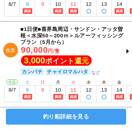
8/7
8
9
10
11
12
13
14
満席
満席
満席
満席
■1日便■喜界島周辺・サンドン・アッタ曽
根＜水深50～200ｍ＞ルアーフィッシング
プラン（5月から）
90,000
仕立
円/隻
3,000
ポイント還元
カンパチ
チャイロマルハタ
今日
土
日
月
火
水
木
金
8/7
8
9
10
11
12
13
14
満席
満席
満席
満席
釣り船詳細を見る