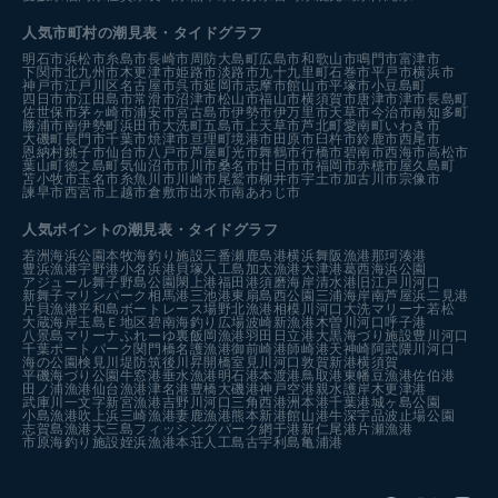
人気市町村の潮見表・タイドグラフ
明石市
浜松市
糸島市
長崎市
周防大島町
広島市
和歌山市
鳴門市
富津市
下関市
北九州市
木更津市
姫路市
淡路市
九十九里町
石巻市
平戸市
横浜市
神戸市
江戸川区
名古屋市
呉市
延岡市
志摩市
館山市
平塚市
小豆島町
四日市市
江田島市
常滑市
沼津市
松山市
福山市
横須賀市
唐津市
津市
長島町
佐世保市
茅ヶ崎市
浦安市
宮古島市
伊勢市
伊万里市
天草市
今治市
南知多町
勝浦市
南伊勢町
浜田市
大洗町
五島市
上天草市
芦北町
愛南町
いわき市
大磯町
長門市
千葉市
焼津市
亘理町
境港市
田原市
臼杵市
鈴鹿市
西尾市
恩納村
銚子市
仙台市
八戸市
芦屋町
光市
舞鶴市
行橋市
碧南市
西海市
高松市
葉山町
徳之島町
気仙沼市
市川市
桑名市
廿日市市
福岡市
赤穂市
屋久島町
苫小牧市
玉名市
糸魚川市
川崎市
尾鷲市
柳井市
宇土市
加古川市
宗像市
諫早市
西宮市
上越市
倉敷市
出水市
南あわじ市
人気ポイントの潮見表・タイドグラフ
若洲海浜公園
本牧海釣り施設
三番瀬
鹿島港
横浜
舞阪漁港
那珂湊港
豊浜漁港
宇野港
小名浜港
貝塚人工島
加太漁港
大津港
葛西海浜公園
アジュール舞子
野島公園
閖上港
福田港
須磨海岸
清水港
旧江戸川河口
新舞子マリンパーク
相馬港
三池港
東扇島西公園
三浦海岸
南芦屋浜
二見港
片貝漁港
平和島ボートレース場
野北漁港
相模川河口
大洗マリーナ
若松
大蔵海岸
玉島Ｅ地区
碧南海釣り広場
波崎新漁港
木曽川河口
呼子港
八景島マリーナ
ふれーゆ裏
飯岡漁港
羽田
日立港
大黒海づり施設
豊川河口
千葉ポートパーク
関門橋
名護漁港
御前崎港
師崎港
天神崎
阿武隈川河口
海の公園
検見川堤防
筑後川昇開橋
室見川河口
敦賀新港
横須賀
平磯海づり公園
牛窓港
垂水漁港
明石港
本渡港
鳥取港
東幡豆漁港
佐伯港
田ノ浦漁港
仙台漁港
津名港
豊橋
大磯港
神戸空港親水護岸
木更津港
武庫川一文字
新宮漁港
吉野川河口
三角西港
洲本港
千葉港
城ヶ島公園
小島漁港
吹上浜
三崎漁港
妻鹿漁港
熊本新港
館山港
牛深
宇品波止場公園
志賀島漁港
大三島フィッシングパーク
網干港
新仁尾港
片瀬漁港
市原海釣り施設
姪浜漁港
本荘人工島
古宇利島
亀浦港