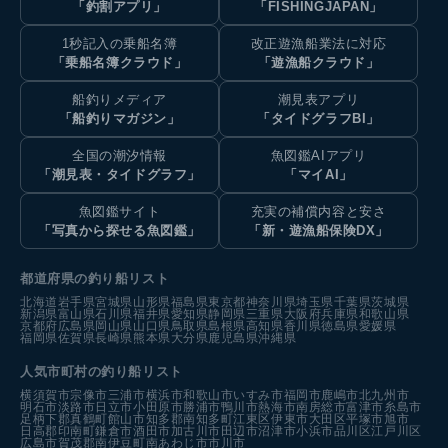
「釣割アプリ」
「FISHINGJAPAN」
1秒記入の乗船名簿
改正遊漁船業法に対応
「乗船名簿クラウド」
「遊漁船クラウド」
船釣りメディア
潮見表アプリ
「船釣りマガジン」
「タイドグラフBI」
全国の潮汐情報
魚図鑑AIアプリ
「潮見表・タイドグラフ」
「マイAI」
魚図鑑サイト
充実の補償内容と安さ
「写真から探せる魚図鑑」
「新・遊漁船保険DX」
都道府県の釣り船リスト
北海道
岩手県
宮城県
山形県
福島県
東京都
神奈川県
埼玉県
千葉県
茨城県
新潟県
富山県
石川県
福井県
愛知県
静岡県
三重県
大阪府
兵庫県
和歌山県
京都府
広島県
岡山県
山口県
鳥取県
島根県
高知県
香川県
徳島県
愛媛県
福岡県
佐賀県
長崎県
熊本県
大分県
鹿児島県
沖縄県
人気市町村の釣り船リスト
横須賀市
宗像市
三浦市
横浜市
和歌山市
いすみ市
福岡市
鹿嶋市
北九州市
明石市
淡路市
日立市
小田原市
勝浦市
鴨川市
熱海市
南房総市
富津市
糸島市
足柄下郡真鶴町
館山市
知多郡南知多町
江東区
伊東市
大田区
平塚市
旭市
日高郡印南町
鎌倉市
酒田市
加古川市
田辺市
沼津市
小浜市
品川区
江戸川区
広島市
賀茂郡南伊豆町
南あわじ市
市川市