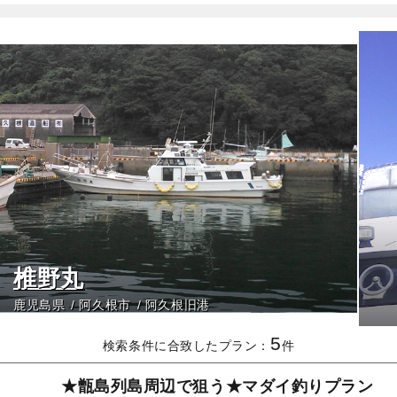
椎野丸
鹿児島県
阿久根市
阿久根旧港
5
検索条件に合致したプラン：
件
★甑島列島周辺で狙う★マダイ釣りプラン