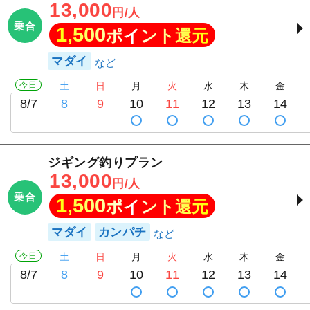
13,000
円/人
乗合
1,500
ポイント還元
マダイ
今日
土
日
月
火
水
木
金
8/7
8
9
10
11
12
13
14
ジギング釣りプラン
13,000
円/人
乗合
1,500
ポイント還元
マダイ
カンパチ
今日
土
日
月
火
水
木
金
8/7
8
9
10
11
12
13
14