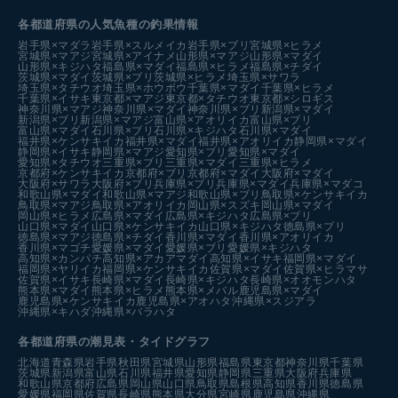
各都道府県の人気魚種の釣果情報
岩手県×マダラ
岩手県×スルメイカ
岩手県×ブリ
宮城県×ヒラメ
宮城県×マアジ
宮城県×アイナメ
山形県×マアジ
山形県×マダイ
山形県×キジハタ
福島県×マダイ
福島県×ヒラメ
福島県×チダイ
茨城県×マダイ
茨城県×ブリ
茨城県×ヒラメ
埼玉県×サワラ
埼玉県×タチウオ
埼玉県×ホウボウ
千葉県×マダイ
千葉県×ヒラメ
千葉県×イサキ
東京都×マアジ
東京都×タチウオ
東京都×シロギス
神奈川県×マアジ
神奈川県×マダイ
神奈川県×ブリ
新潟県×マダイ
新潟県×ブリ
新潟県×マアジ
富山県×アオリイカ
富山県×ブリ
富山県×マダイ
石川県×ブリ
石川県×キジハタ
石川県×マダイ
福井県×ケンサキイカ
福井県×マダイ
福井県×アオリイカ
静岡県×マダイ
静岡県×イサキ
静岡県×マアジ
愛知県×ブリ
愛知県×マダイ
愛知県×タチウオ
三重県×ブリ
三重県×マダイ
三重県×ヒラメ
京都府×ケンサキイカ
京都府×ブリ
京都府×マダイ
大阪府×マダイ
大阪府×サワラ
大阪府×ブリ
兵庫県×ブリ
兵庫県×マダイ
兵庫県×マダコ
和歌山県×マダイ
和歌山県×マアジ
和歌山県×ブリ
鳥取県×ケンサキイカ
鳥取県×マアジ
鳥取県×アオリイカ
岡山県×スズキ
岡山県×マダイ
岡山県×ヒラメ
広島県×マダイ
広島県×キジハタ
広島県×ブリ
山口県×マダイ
山口県×ケンサキイカ
山口県×キジハタ
徳島県×ブリ
徳島県×マアジ
徳島県×チダイ
香川県×マダイ
香川県×アオリイカ
香川県×マゴチ
愛媛県×マダイ
愛媛県×ブリ
愛媛県×キジハタ
高知県×カンパチ
高知県×アカアマダイ
高知県×イサキ
福岡県×マダイ
福岡県×ヤリイカ
福岡県×ケンサキイカ
佐賀県×マダイ
佐賀県×ヒラマサ
佐賀県×イサキ
長崎県×マダイ
長崎県×キジハタ
長崎県×オオモンハタ
熊本県×マダイ
熊本県×ヒラメ
熊本県×メバル
鹿児島県×マダイ
鹿児島県×ケンサキイカ
鹿児島県×アオハタ
沖縄県×スジアラ
沖縄県×キハダ
沖縄県×バラハタ
各都道府県の潮見表
・タイドグラフ
北海道
青森県
岩手県
秋田県
宮城県
山形県
福島県
東京都
神奈川県
千葉県
茨城県
新潟県
富山県
石川県
福井県
愛知県
静岡県
三重県
大阪府
兵庫県
和歌山県
京都府
広島県
岡山県
山口県
鳥取県
島根県
高知県
香川県
徳島県
愛媛県
福岡県
佐賀県
長崎県
熊本県
大分県
宮崎県
鹿児島県
沖縄県