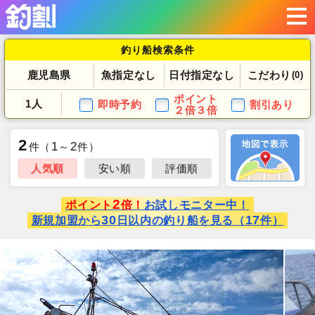
釣り船検索条件
鹿児島県
魚指定なし
日付指定なし
こだわり
(0)
ポイント
1人
即時予約
割引あり
２倍３倍
2
1
2
件
（
～
件）
人気順
安い順
評価順
2
ポイント
倍！
お試しモニター中！
30
17
新規加盟から
日以内の釣り船を見る（
件）