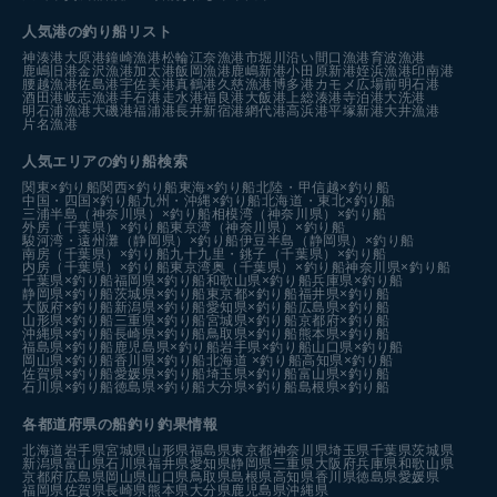
人気港の釣り船リスト
神湊港
大原港
鐘崎漁港
松輪江奈漁港
市堀川沿い
間口漁港
育波漁港
鹿嶋旧港
金沢漁港
加太港
飯岡漁港
鹿嶋新港
小田原新港
姪浜漁港
印南港
腰越漁港
佐島港
宇佐美港
真鶴港
久慈漁港
博多港カモメ広場前
明石港
酒田港
岐志漁港
手石港
走水港
福良港
大飯港
上総湊港
寺泊港
大洗港
明石浦漁港
大磯港
福浦港
長井新宿港
網代港
高浜港
平塚新港
大井漁港
片名漁港
人気エリアの釣り船検索
関東×釣り船
関西×釣り船
東海×釣り船
北陸・甲信越×釣り船
中国・四国×釣り船
九州・沖縄×釣り船
北海道・東北×釣り船
三浦半島（神奈川県）×釣り船
相模湾（神奈川県）×釣り船
外房（千葉県）×釣り船
東京湾（神奈川県）×釣り船
駿河湾・遠州灘（静岡県）×釣り船
伊豆半島（静岡県）×釣り船
南房（千葉県）×釣り船
九十九里・銚子（千葉県）×釣り船
内房（千葉県）×釣り船
東京湾奥（千葉県）×釣り船
神奈川県×釣り船
千葉県×釣り船
福岡県×釣り船
和歌山県×釣り船
兵庫県×釣り船
静岡県×釣り船
茨城県×釣り船
東京都×釣り船
福井県×釣り船
大阪府×釣り船
新潟県×釣り船
愛知県×釣り船
広島県×釣り船
山形県×釣り船
三重県×釣り船
宮城県×釣り船
京都府×釣り船
沖縄県×釣り船
長崎県×釣り船
鳥取県×釣り船
熊本県×釣り船
福島県×釣り船
鹿児島県×釣り船
岩手県×釣り船
山口県×釣り船
岡山県×釣り船
香川県×釣り船
北海道 ×釣り船
高知県×釣り船
佐賀県×釣り船
愛媛県×釣り船
埼玉県×釣り船
富山県×釣り船
石川県×釣り船
徳島県×釣り船
大分県×釣り船
島根県×釣り船
各都道府県の船釣り釣果情報
北海道
岩手県
宮城県
山形県
福島県
東京都
神奈川県
埼玉県
千葉県
茨城県
新潟県
富山県
石川県
福井県
愛知県
静岡県
三重県
大阪府
兵庫県
和歌山県
京都府
広島県
岡山県
山口県
鳥取県
島根県
高知県
香川県
徳島県
愛媛県
福岡県
佐賀県
長崎県
熊本県
大分県
鹿児島県
沖縄県