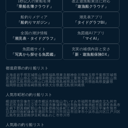
1秒記入の乗船名簿
改正遊漁船業法に対応
「乗船名簿クラウド」
「遊漁船クラウド」
船釣りメディア
潮見表アプリ
「船釣りマガジン」
「タイドグラフBI」
全国の潮汐情報
魚図鑑AIアプリ
「潮見表・タイドグラフ」
「マイAI」
魚図鑑サイト
充実の補償内容と安さ
「写真から探せる魚図鑑」
「新・遊漁船保険DX」
都道府県の釣り船リスト
北海道
岩手県
宮城県
山形県
福島県
東京都
神奈川県
埼玉県
千葉県
茨城県
新潟県
富山県
石川県
福井県
愛知県
静岡県
三重県
大阪府
兵庫県
和歌山県
京都府
広島県
岡山県
山口県
鳥取県
島根県
高知県
香川県
徳島県
愛媛県
福岡県
佐賀県
長崎県
熊本県
大分県
鹿児島県
沖縄県
人気市町村の釣り船リスト
横須賀市
宗像市
三浦市
横浜市
和歌山市
いすみ市
福岡市
鹿嶋市
北九州市
明石市
淡路市
日立市
小田原市
勝浦市
鴨川市
熱海市
南房総市
富津市
糸島市
足柄下郡真鶴町
館山市
知多郡南知多町
江東区
伊東市
大田区
平塚市
旭市
日高郡印南町
鎌倉市
酒田市
加古川市
田辺市
沼津市
小浜市
品川区
江戸川区
広島市
賀茂郡南伊豆町
南あわじ市
市川市
人気港の釣り船リスト