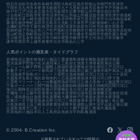
明石市
浜松市
糸島市
長崎市
周防大島町
広島市
和歌山市
鳴門市
富津市
下関市
北九州市
木更津市
姫路市
九十九里町
淡路市
石巻市
平戸市
横浜市
神戸市
江戸川区
名古屋市
呉市
延岡市
志摩市
館山市
平塚市
四日市市
小豆島町
江田島市
常滑市
沼津市
松山市
福山市
横須賀市
唐津市
津市
長島町
佐世保市
茅ヶ崎市
浦安市
宮古島市
伊勢市
伊万里市
天草市
今治市
南知多町
勝浦市
南伊勢町
浜田市
五島市
大洗町
上天草市
芦北町
愛南町
いわき市
大磯町
長門市
千葉市
焼津市
亘理町
境港市
田原市
臼杵市
鈴鹿市
西尾市
恩納村
銚子市
仙台市
八戸市
芦屋町
光市
舞鶴市
行橋市
碧南市
西海市
高松市
葉山町
徳之島町
気仙沼市
市川市
廿日市市
桑名市
福岡市
赤穂市
屋久島町
苫小牧市
玉名市
糸魚川市
川崎市
尾鷲市
柳井市
宇土市
加古川市
宗像市
諫早市
西宮市
上越市
倉敷市
出水市
南あわじ市
人気ポイントの潮見表・タイドグラフ
若洲海浜公園
本牧海釣り施設
三番瀬
鹿島港
横浜
舞阪漁港
那珂湊港
豊浜漁港
宇野港
小名浜港
貝塚人工島
加太漁港
大津港
葛西海浜公園
アジュール舞子
野島公園
閖上港
福田港
須磨海岸
清水港
旧江戸川河口
新舞子マリンパーク
相馬港
三池港
東扇島西公園
三浦海岸
南芦屋浜
二見港
片貝漁港
平和島ボートレース場
野北漁港
相模川河口
大洗マリーナ
若松
大蔵海岸
玉島Ｅ地区
碧南海釣り広場
波崎新漁港
木曽川河口
呼子港
八景島マリーナ
ふれーゆ裏
飯岡漁港
羽田
日立港
大黒海づり施設
豊川河口
千葉ポートパーク
関門橋
名護漁港
御前崎港
師崎港
天神崎
阿武隈川河口
海の公園
検見川堤防
筑後川昇開橋
室見川河口
敦賀新港
横須賀
平磯海づり公園
牛窓港
垂水漁港
本渡港
明石港
鳥取港
東幡豆漁港
佐伯港
田ノ浦漁港
仙台漁港
津名港
豊橋
大磯港
神戸空港親水護岸
木更津港
武庫川一文字
新宮漁港
吉野川河口
三角西港
洲本港
千葉港
城ヶ島公園
小島漁港
吹上浜
三崎漁港
妻鹿漁港
熊本新港
館山港
牛深
宇品波止場公園
志賀島漁港
大三島フィッシングパーク
網干港
新仁尾港
片瀬漁港
市原海釣り施設
本荘人工島
姪浜漁港
古宇利島
亀浦港
© 2004- B.Creation Inc.
※掲載されているすべての情報の