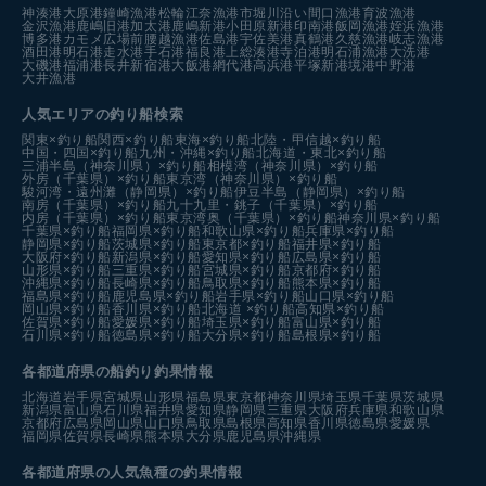
神湊港
大原港
鐘崎漁港
松輪江奈漁港
市堀川沿い
間口漁港
育波漁港
金沢漁港
鹿嶋旧港
加太港
鹿嶋新港
小田原新港
印南港
飯岡漁港
姪浜漁港
博多港カモメ広場前
腰越漁港
佐島港
宇佐美港
真鶴港
久慈漁港
岐志漁港
酒田港
明石港
走水港
手石港
福良港
上総湊港
寺泊港
明石浦漁港
大洗港
大磯港
福浦港
長井新宿港
大飯港
網代港
高浜港
平塚新港
境港中野港
大井漁港
人気エリアの釣り船検索
関東×釣り船
関西×釣り船
東海×釣り船
北陸・甲信越×釣り船
中国・四国×釣り船
九州・沖縄×釣り船
北海道・東北×釣り船
三浦半島（神奈川県）×釣り船
相模湾（神奈川県）×釣り船
外房（千葉県）×釣り船
東京湾（神奈川県）×釣り船
駿河湾・遠州灘（静岡県）×釣り船
伊豆半島（静岡県）×釣り船
南房（千葉県）×釣り船
九十九里・銚子（千葉県）×釣り船
内房（千葉県）×釣り船
東京湾奥（千葉県）×釣り船
神奈川県×釣り船
千葉県×釣り船
福岡県×釣り船
和歌山県×釣り船
兵庫県×釣り船
静岡県×釣り船
茨城県×釣り船
東京都×釣り船
福井県×釣り船
大阪府×釣り船
新潟県×釣り船
愛知県×釣り船
広島県×釣り船
山形県×釣り船
三重県×釣り船
宮城県×釣り船
京都府×釣り船
沖縄県×釣り船
長崎県×釣り船
鳥取県×釣り船
熊本県×釣り船
福島県×釣り船
鹿児島県×釣り船
岩手県×釣り船
山口県×釣り船
岡山県×釣り船
香川県×釣り船
北海道 ×釣り船
高知県×釣り船
佐賀県×釣り船
愛媛県×釣り船
埼玉県×釣り船
富山県×釣り船
石川県×釣り船
徳島県×釣り船
大分県×釣り船
島根県×釣り船
各都道府県の船釣り釣果情報
北海道
岩手県
宮城県
山形県
福島県
東京都
神奈川県
埼玉県
千葉県
茨城県
新潟県
富山県
石川県
福井県
愛知県
静岡県
三重県
大阪府
兵庫県
和歌山県
京都府
広島県
岡山県
山口県
鳥取県
島根県
高知県
香川県
徳島県
愛媛県
福岡県
佐賀県
長崎県
熊本県
大分県
鹿児島県
沖縄県
各都道府県の人気魚種の釣果情報