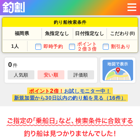
釣り船検索条件
福岡県
魚指定なし
日付指定なし
こだわり
(0)
ポイント
1人
即時予約
割引あり
２倍３倍
0
件
人気順
安い順
評価順
2
ポイント
倍！
お試しモニター中！
30
16
新規加盟から
日以内の釣り船を見る（
件）