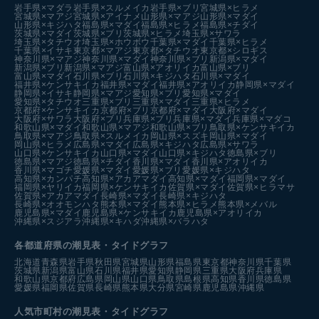
岩手県×マダラ
岩手県×スルメイカ
岩手県×ブリ
宮城県×ヒラメ
宮城県×マアジ
宮城県×アイナメ
山形県×マアジ
山形県×マダイ
山形県×キジハタ
福島県×マダイ
福島県×ヒラメ
福島県×チダイ
茨城県×マダイ
茨城県×ブリ
茨城県×ヒラメ
埼玉県×サワラ
埼玉県×タチウオ
埼玉県×ホウボウ
千葉県×マダイ
千葉県×ヒラメ
千葉県×イサキ
東京都×マアジ
東京都×タチウオ
東京都×シロギス
神奈川県×マアジ
神奈川県×マダイ
神奈川県×ブリ
新潟県×マダイ
新潟県×ブリ
新潟県×マアジ
富山県×アオリイカ
富山県×ブリ
富山県×マダイ
石川県×ブリ
石川県×キジハタ
石川県×マダイ
福井県×ケンサキイカ
福井県×マダイ
福井県×アオリイカ
静岡県×マダイ
静岡県×イサキ
静岡県×マアジ
愛知県×ブリ
愛知県×マダイ
愛知県×タチウオ
三重県×ブリ
三重県×マダイ
三重県×ヒラメ
京都府×ケンサキイカ
京都府×ブリ
京都府×マダイ
大阪府×マダイ
大阪府×サワラ
大阪府×ブリ
兵庫県×ブリ
兵庫県×マダイ
兵庫県×マダコ
和歌山県×マダイ
和歌山県×マアジ
和歌山県×ブリ
鳥取県×ケンサキイカ
鳥取県×マアジ
鳥取県×スルメイカ
岡山県×スズキ
岡山県×マダイ
岡山県×ヒラメ
広島県×マダイ
広島県×キジハタ
広島県×サワラ
山口県×ケンサキイカ
山口県×マダイ
山口県×キジハタ
徳島県×ブリ
徳島県×マアジ
徳島県×チダイ
香川県×マダイ
香川県×アオリイカ
香川県×マゴチ
愛媛県×マダイ
愛媛県×ブリ
愛媛県×キジハタ
高知県×カンパチ
高知県×アカアマダイ
高知県×マダイ
福岡県×マダイ
福岡県×ヤリイカ
福岡県×ケンサキイカ
佐賀県×マダイ
佐賀県×ヒラマサ
佐賀県×アカアマダイ
長崎県×マダイ
長崎県×キジハタ
長崎県×オオモンハタ
熊本県×マダイ
熊本県×ヒラメ
熊本県×メバル
鹿児島県×マダイ
鹿児島県×ケンサキイカ
鹿児島県×アオリイカ
沖縄県×スジアラ
沖縄県×キハダ
沖縄県×バラハタ
各都道府県の潮見表
・タイドグラフ
北海道
青森県
岩手県
秋田県
宮城県
山形県
福島県
東京都
神奈川県
千葉県
茨城県
新潟県
富山県
石川県
福井県
愛知県
静岡県
三重県
大阪府
兵庫県
和歌山県
京都府
広島県
岡山県
山口県
鳥取県
島根県
高知県
香川県
徳島県
愛媛県
福岡県
佐賀県
長崎県
熊本県
大分県
宮崎県
鹿児島県
沖縄県
人気市町村の潮見表・タイドグラフ