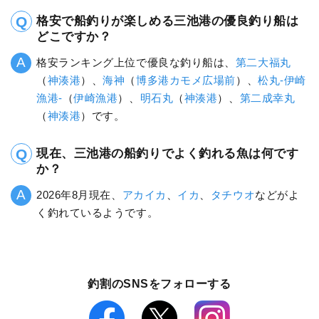
格安で船釣りが楽しめる三池港の優良釣り船は
どこですか？
格安ランキング上位で優良な釣り船は、
第二大福丸
（
神湊港
）、
海神
（
博多港カモメ広場前
）、
松丸-伊崎
漁港-
（
伊崎漁港
）、
明石丸
（
神湊港
）、
第二成幸丸
（
神湊港
）です。
現在、三池港の船釣りでよく釣れる魚は何です
か？
2026年8月現在、
アカイカ
、
イカ
、
タチウオ
などがよ
く釣れているようです。
釣割のSNSをフォローする