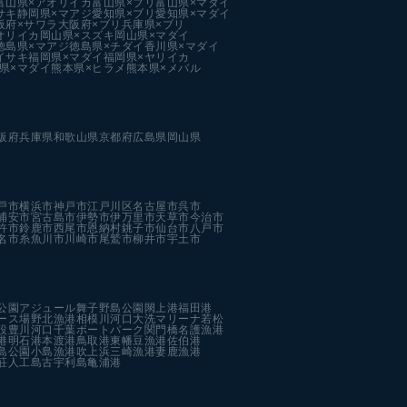
富山県×アオリイカ
富山県×ブリ
富山県×マダイ
サキ
静岡県×マアジ
愛知県×ブリ
愛知県×マダイ
阪府×サワラ
大阪府×ブリ
兵庫県×ブリ
オリイカ
岡山県×スズキ
岡山県×マダイ
徳島県×マアジ
徳島県×チダイ
香川県×マダイ
イサキ
福岡県×マダイ
福岡県×ヤリイカ
県×マダイ
熊本県×ヒラメ
熊本県×メバル
阪府
兵庫県
和歌山県
京都府
広島県
岡山県
戸市
横浜市
神戸市
江戸川区
名古屋市
呉市
浦安市
宮古島市
伊勢市
伊万里市
天草市
今治市
杵市
鈴鹿市
西尾市
恩納村
銚子市
仙台市
八戸市
名市
糸魚川市
川崎市
尾鷲市
柳井市
宇土市
公園
アジュール舞子
野島公園
閖上港
福田港
ース場
野北漁港
相模川河口
大洗マリーナ
若松
設
豊川河口
千葉ポートパーク
関門橋
名護漁港
港
明石港
本渡港
鳥取港
東幡豆漁港
佐伯港
島公園
小島漁港
吹上浜
三崎漁港
妻鹿漁港
荘人工島
古宇利島
亀浦港