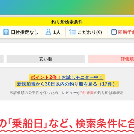
釣り船検索条件
日付指定なし
1人
こだわり
即時予
(0)
安い順
評価順
2
ポイント
倍！
お試しモニター中！
30
17
新規加盟から
日以内の釣り船を見る（
件）
評価順の公平性を保つため、レビューが
5
件未満
の釣り船は非表示