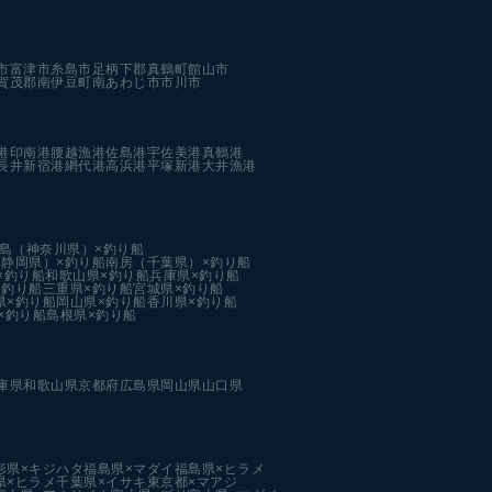
市
富津市
糸島市
足柄下郡真鶴町
館山市
賀茂郡南伊豆町
南あわじ市
市川市
港
印南港
腰越漁港
佐島港
宇佐美港
真鶴港
長井新宿港
網代港
高浜港
平塚新港
大井漁港
島（神奈川県）×釣り船
静岡県）×釣り船
南房（千葉県）×釣り船
×釣り船
和歌山県×釣り船
兵庫県×釣り船
×釣り船
三重県×釣り船
宮城県×釣り船
県×釣り船
岡山県×釣り船
香川県×釣り船
×釣り船
島根県×釣り船
庫県
和歌山県
京都府
広島県
岡山県
山口県
形県×キジハタ
福島県×マダイ
福島県×ヒラメ
県×ヒラメ
千葉県×イサキ
東京都×マアジ