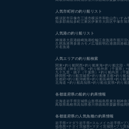
人気市町村の釣り船リスト
横須賀市
宗像市
三浦市
横浜市
和歌山市
いすみ
知多郡南知多町
江東区
伊東市
大田区
平塚市
旭
人気港の釣り船リスト
神湊港
大原港
鐘崎漁港
松輪江奈漁港
市堀川沿
久慈漁港
博多港カモメ広場前
明石港
酒田港
岐
片名漁港
人気エリアの釣り船検索
関東×釣り船
関西×釣り船
東海×釣り船
北陸・
相模湾（神奈川県）×釣り船
外房（千葉県）×
九十九里・銚子（千葉県）×釣り船
内房（千葉
静岡県×釣り船
茨城県×釣り船
東京都×釣り船
京都府×釣り船
沖縄県×釣り船
長崎県×釣り船
北海道 ×釣り船
高知県×釣り船
佐賀県×釣り船
各都道府県の船釣り釣果情報
北海道
岩手県
宮城県
山形県
福島県
東京都
神奈
鳥取県
島根県
高知県
香川県
徳島県
愛媛県
福岡
各都道府県の人気魚種の釣果情報
岩手県×マダラ
岩手県×スルメイカ
岩手県×ブ
福島県×チダイ
茨城県×マダイ
茨城県×ブリ
茨