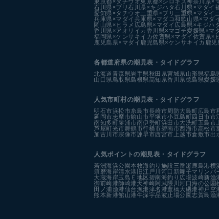
東京都×タチウオ
東京都×シロギス
神奈川県×
石川県×ブリ
石川県×キジハタ
石川県×マダイ
愛知県×タチウオ
三重県×ブリ
三重県×マダイ
兵庫県×マダイ
兵庫県×マダコ
和歌山県×マダ
岡山県×ヒラメ
広島県×マダイ
広島県×キジハ
香川県×アオリイカ
香川県×マゴチ
愛媛県×マ
福岡県×ケンサキイカ
佐賀県×マダイ
佐賀県×
鹿児島県×マダイ
鹿児島県×ケンサキイカ
鹿児
各都道府県の潮見表
・タイドグラフ
北海道
青森県
岩手県
秋田県
宮城県
山形県
福島
山口県
鳥取県
島根県
高知県
香川県
徳島県
愛媛
人気市町村の潮見表・タイドグラフ
明石市
浜松市
糸島市
長崎市
周防大島町
広島市
延岡市
志摩市
館山市
平塚市
小豆島町
四日市市
南知多町
勝浦市
南伊勢町
浜田市
大洗町
五島市
芦屋町
光市
舞鶴市
行橋市
碧南市
西海市
高松市
加古川市
宗像市
諫早市
西宮市
上越市
倉敷市
出
人気ポイントの潮見表・タイドグラフ
若洲海浜公園
本牧海釣り施設
三番瀬
鹿島港
横
須磨海岸
清水港
旧江戸川河口
新舞子マリンパ
大蔵海岸
玉島Ｅ地区
碧南海釣り広場
波崎新漁
御前崎港
師崎港
天神崎
阿武隈川河口
海の公園
田ノ浦漁港
仙台漁港
津名港
豊橋
大磯港
神戸空
熊本新港
館山港
牛深
宇品波止場公園
志賀島漁