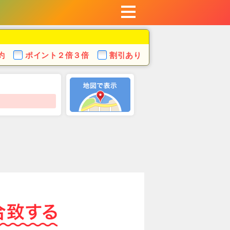
約
ポイント
２倍３倍
割引あり