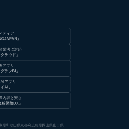
メディア
NGJAPAN」
船業法に対応
船クラウド」
表アプリ
グラフBI」
AIアプリ
イAI」
償内容と安さ
漁船保険DX」
庫県
和歌山県
京都府
広島県
岡山県
山口県