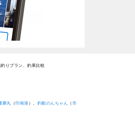
船釣りプラン、釣果比較
優勝丸
（
印南港
）、
釣船のんちゃん
（
市