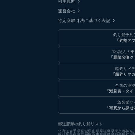
利用規約
運営会社
特定商取引法に基づく表記
釣り船予約
「釣割ア
1秒記入の
「乗船名簿ク
船釣りメ
「船釣りマ
全国の潮
「潮見表・タイ
魚図鑑サ
「写真から探せ
都道府県の釣り船リスト
北海道
岩手県
宮城県
山形県
福島県
東京都
神奈
鳥取県
島根県
高知県
香川県
徳島県
愛媛県
福岡