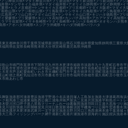
マアジ
神奈川県×マダイ
神奈川県×ブリ
新潟県×マダイ
新潟県×ブリ
新潟県×マアジ
福井県×ケンサキイカ
福井県×マダイ
福井県×アオリイカ
静岡県×マダイ
静岡県×イ
三重県×ヒラメ
京都府×ケンサキイカ
京都府×ブリ
京都府×マダイ
大阪府×マダイ
大
イ
和歌山県×マアジ
和歌山県×ブリ
鳥取県×ケンサキイカ
鳥取県×マアジ
鳥取県×ア
タ
広島県×ブリ
山口県×マダイ
山口県×ケンサキイカ
山口県×キジハタ
徳島県×ブリ
ダイ
愛媛県×ブリ
愛媛県×キジハタ
高知県×カンパチ
高知県×アカアマダイ
高知県×
ヒラマサ
佐賀県×イサキ
長崎県×マダイ
長崎県×キジハタ
長崎県×オオモンハタ
熊本
島県×アオハタ
沖縄県×スジアラ
沖縄県×キハダ
沖縄県×バラハタ
県
東京都
神奈川県
千葉県
茨城県
新潟県
富山県
石川県
福井県
愛知県
静岡県
三重県
大
県
福岡県
佐賀県
長崎県
熊本県
大分県
宮崎県
鹿児島県
沖縄県
和歌山市
鳴門市
富津市
下関市
北九州市
木更津市
姫路市
淡路市
九十九里町
石巻市
平
江田島市
常滑市
沼津市
松山市
福山市
横須賀市
唐津市
津市
長島町
佐世保市
茅ヶ崎市
上天草市
芦北町
愛南町
いわき市
大磯町
長門市
千葉市
焼津市
亘理町
境港市
田原市
臼
葉山町
徳之島町
気仙沼市
市川市
桑名市
廿日市市
福岡市
赤穂市
屋久島町
苫小牧市
玉
水市
南あわじ市
浜
舞阪漁港
那珂湊港
豊浜漁港
宇野港
小名浜港
貝塚人工島
加太漁港
大津港
葛西海浜
ーク
相馬港
三池港
東扇島西公園
三浦海岸
南芦屋浜
二見港
片貝漁港
平和島ボートレ
港
木曽川河口
呼子港
八景島マリーナ
ふれーゆ裏
飯岡漁港
羽田
日立港
大黒海づり施
検見川堤防
筑後川昇開橋
室見川河口
敦賀新港
横須賀
平磯海づり公園
牛窓港
垂水漁
港親水護岸
木更津港
武庫川一文字
新宮漁港
吉野川河口
三角西港
洲本港
千葉港
城ヶ
港
大三島フィッシングパーク
網干港
新仁尾港
片瀬漁港
市原海釣り施設
姪浜漁港
本