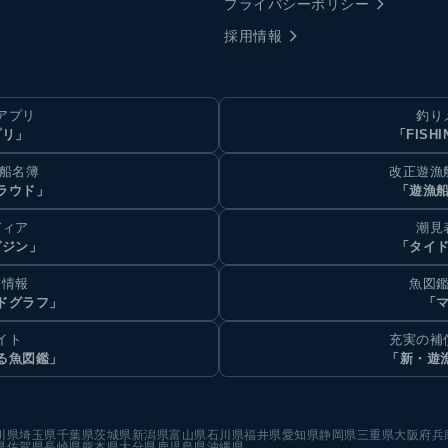
プライバシーポリシー
採用情報
アプリ
釣り
プリ」
「FISHI
乗船名簿
改正遊漁
ラウド」
「遊漁
ディア
潮見
ガジン」
「タイド
汐情報
魚図鑑
ドグラフ」
「マ
イト
充実の補
る魚図鑑」
「新・遊
川県
埼玉県
千葉県
茨城県
新潟県
富山県
石川県
福井県
愛知県
静岡県
三重県
大阪府
兵
県
佐賀県
長崎県
熊本県
大分県
鹿児島県
沖縄県