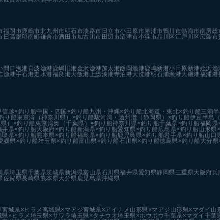
市
福岡市
鹿嶋市
北九州市
明石市
淡路市
日立市
小田原市
勝浦市
鴨川市
熱海市
南房総
市
日高郡印南町
鎌倉市
酒田市
加古川市
田辺市
沼津市
小浜市
品川区
江戸川区
広島市
い
間口漁港
育波漁港
鹿嶋旧港
金沢漁港
加太港
飯岡漁港
鹿嶋新港
小田原新港
姪浜漁
志漁港
手石港
走水港
福良港
大飯港
上総湊港
寺泊港
大洗港
明石浦漁港
大磯港
福浦港
甲信越×釣り船
中国・四国×釣り船
九州・沖縄×釣り船
北海道・東北×釣り船
三浦半
釣り船
東京湾（神奈川県）×釣り船
駿河湾・遠州灘（静岡県）×釣り船
伊豆半島（
県）×釣り船
東京湾奥（千葉県）×釣り船
神奈川県×釣り船
千葉県×釣り船
福岡県
福井県×釣り船
大阪府×釣り船
新潟県×釣り船
愛知県×釣り船
広島県×釣り船
山形県
鳥取県×釣り船
熊本県×釣り船
福島県×釣り船
鹿児島県×釣り船
岩手県×釣り船
山口
愛媛県×釣り船
埼玉県×釣り船
富山県×釣り船
石川県×釣り船
徳島県×釣り船
大分県
川県
埼玉県
千葉県
茨城県
新潟県
富山県
石川県
福井県
愛知県
静岡県
三重県
大阪府
兵
県
佐賀県
長崎県
熊本県
大分県
鹿児島県
沖縄県
リ
宮城県×ヒラメ
宮城県×マアジ
宮城県×アイナメ
山形県×マアジ
山形県×マダイ
山
城県×ヒラメ
埼玉県×サワラ
埼玉県×タチウオ
埼玉県×ホウボウ
千葉県×マダイ
千葉