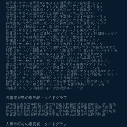
岩手県×マダラ
岩手県×スルメイカ
岩手県×ブリ
宮城県×ヒラメ
宮城県×マアジ
宮城県×アイナメ
山形県×マアジ
山形県×マダイ
山形県×キジハタ
福島県×マダイ
福島県×ヒラメ
福島県×チダイ
茨城県×マダイ
茨城県×ブリ
茨城県×ヒラメ
埼玉県×サワラ
埼玉県×タチウオ
埼玉県×ホウボウ
千葉県×マダイ
千葉県×ヒラメ
千葉県×イサキ
東京都×マアジ
東京都×タチウオ
東京都×シロギス
神奈川県×マアジ
神奈川県×マダイ
神奈川県×ブリ
新潟県×マダイ
新潟県×ブリ
新潟県×マアジ
富山県×アオリイカ
富山県×ブリ
富山県×マダイ
石川県×ブリ
石川県×キジハタ
石川県×マダイ
福井県×ケンサキイカ
福井県×マダイ
福井県×アオリイカ
静岡県×マダイ
静岡県×イサキ
静岡県×マアジ
愛知県×ブリ
愛知県×マダイ
愛知県×タチウオ
三重県×ブリ
三重県×マダイ
三重県×ヒラメ
京都府×ケンサキイカ
京都府×ブリ
京都府×マダイ
大阪府×マダイ
大阪府×サワラ
大阪府×ブリ
兵庫県×ブリ
兵庫県×マダイ
兵庫県×マダコ
和歌山県×マダイ
和歌山県×マアジ
和歌山県×ブリ
鳥取県×ケンサキイカ
鳥取県×マアジ
鳥取県×スルメイカ
岡山県×スズキ
岡山県×マダイ
岡山県×ヒラメ
広島県×マダイ
広島県×キジハタ
広島県×サワラ
山口県×ケンサキイカ
山口県×マダイ
山口県×キジハタ
徳島県×ブリ
徳島県×マアジ
徳島県×チダイ
香川県×マダイ
香川県×アオリイカ
香川県×マゴチ
愛媛県×マダイ
愛媛県×ブリ
愛媛県×キジハタ
高知県×カンパチ
高知県×アカアマダイ
高知県×マダイ
福岡県×マダイ
福岡県×ヤリイカ
福岡県×ケンサキイカ
佐賀県×マダイ
佐賀県×ヒラマサ
佐賀県×アカアマダイ
長崎県×マダイ
長崎県×キジハタ
長崎県×オオモンハタ
熊本県×マダイ
熊本県×ヒラメ
熊本県×メバル
鹿児島県×マダイ
鹿児島県×ケンサキイカ
鹿児島県×アオリイカ
沖縄県×スジアラ
沖縄県×キハダ
沖縄県×バラハタ
各都道府県の潮見表
・タイドグラフ
北海道
青森県
岩手県
秋田県
宮城県
山形県
福島県
東京都
神奈川県
千葉県
茨城県
新潟県
富山県
石川県
福井県
愛知県
静岡県
三重県
大阪府
兵庫県
和歌山県
京都府
広島県
岡山県
山口県
鳥取県
島根県
高知県
香川県
徳島県
愛媛県
福岡県
佐賀県
長崎県
熊本県
大分県
宮崎県
鹿児島県
沖縄県
人気市町村の潮見表・タイドグラフ