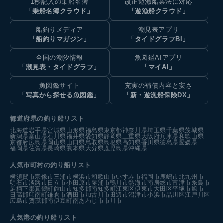
1秒記入の乗船名簿
改正遊漁船業法に対応
「乗船名簿クラウド」
「遊漁船クラウド」
船釣りメディア
潮見表アプリ
「船釣りマガジン」
「タイドグラフBI」
全国の潮汐情報
魚図鑑AIアプリ
「潮見表・タイドグラフ」
「マイAI」
魚図鑑サイト
充実の補償内容と安さ
「写真から探せる魚図鑑」
「新・遊漁船保険DX」
都道府県の釣り船リスト
北海道
岩手県
宮城県
山形県
福島県
東京都
神奈川県
埼玉県
千葉県
茨城県
新潟県
富山県
石川県
福井県
愛知県
静岡県
三重県
大阪府
兵庫県
和歌山県
京都府
広島県
岡山県
山口県
鳥取県
島根県
高知県
香川県
徳島県
愛媛県
福岡県
佐賀県
長崎県
熊本県
大分県
鹿児島県
沖縄県
人気市町村の釣り船リスト
横須賀市
宗像市
三浦市
横浜市
和歌山市
いすみ市
福岡市
鹿嶋市
北九州市
明石市
淡路市
日立市
小田原市
勝浦市
鴨川市
熱海市
南房総市
富津市
糸島市
足柄下郡真鶴町
館山市
知多郡南知多町
江東区
伊東市
大田区
平塚市
旭市
日高郡印南町
鎌倉市
酒田市
加古川市
田辺市
沼津市
小浜市
品川区
江戸川区
広島市
賀茂郡南伊豆町
南あわじ市
市川市
人気港の釣り船リスト