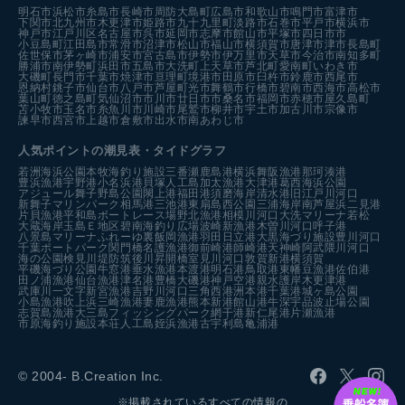
明石市
浜松市
糸島市
長崎市
周防大島町
広島市
和歌山市
鳴門市
富津市
下関市
北九州市
木更津市
姫路市
九十九里町
淡路市
石巻市
平戸市
横浜市
神戸市
江戸川区
名古屋市
呉市
延岡市
志摩市
館山市
平塚市
四日市市
小豆島町
江田島市
常滑市
沼津市
松山市
福山市
横須賀市
唐津市
津市
長島町
佐世保市
茅ヶ崎市
浦安市
宮古島市
伊勢市
伊万里市
天草市
今治市
南知多町
勝浦市
南伊勢町
浜田市
五島市
大洗町
上天草市
芦北町
愛南町
いわき市
大磯町
長門市
千葉市
焼津市
亘理町
境港市
田原市
臼杵市
鈴鹿市
西尾市
恩納村
銚子市
仙台市
八戸市
芦屋町
光市
舞鶴市
行橋市
碧南市
西海市
高松市
葉山町
徳之島町
気仙沼市
市川市
廿日市市
桑名市
福岡市
赤穂市
屋久島町
苫小牧市
玉名市
糸魚川市
川崎市
尾鷲市
柳井市
宇土市
加古川市
宗像市
諫早市
西宮市
上越市
倉敷市
出水市
南あわじ市
人気ポイントの潮見表・タイドグラフ
若洲海浜公園
本牧海釣り施設
三番瀬
鹿島港
横浜
舞阪漁港
那珂湊港
豊浜漁港
宇野港
小名浜港
貝塚人工島
加太漁港
大津港
葛西海浜公園
アジュール舞子
野島公園
閖上港
福田港
須磨海岸
清水港
旧江戸川河口
新舞子マリンパーク
相馬港
三池港
東扇島西公園
三浦海岸
南芦屋浜
二見港
片貝漁港
平和島ボートレース場
野北漁港
相模川河口
大洗マリーナ
若松
大蔵海岸
玉島Ｅ地区
碧南海釣り広場
波崎新漁港
木曽川河口
呼子港
八景島マリーナ
ふれーゆ裏
飯岡漁港
羽田
日立港
大黒海づり施設
豊川河口
千葉ポートパーク
関門橋
名護漁港
御前崎港
師崎港
天神崎
阿武隈川河口
海の公園
検見川堤防
筑後川昇開橋
室見川河口
敦賀新港
横須賀
平磯海づり公園
牛窓港
垂水漁港
本渡港
明石港
鳥取港
東幡豆漁港
佐伯港
田ノ浦漁港
仙台漁港
津名港
豊橋
大磯港
神戸空港親水護岸
木更津港
武庫川一文字
新宮漁港
吉野川河口
三角西港
洲本港
千葉港
城ヶ島公園
小島漁港
吹上浜
三崎漁港
妻鹿漁港
熊本新港
館山港
牛深
宇品波止場公園
志賀島漁港
大三島フィッシングパーク
網干港
新仁尾港
片瀬漁港
市原海釣り施設
本荘人工島
姪浜漁港
古宇利島
亀浦港
© 2004- B.Creation Inc.
※掲載されているすべての情報の