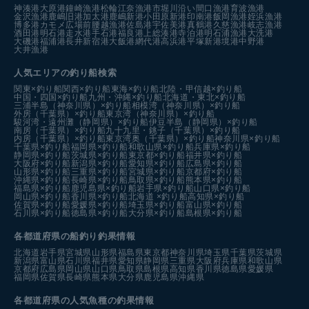
神湊港
大原港
鐘崎漁港
松輪江奈漁港
市堀川沿い
間口漁港
育波漁港
金沢漁港
鹿嶋旧港
加太港
鹿嶋新港
小田原新港
印南港
飯岡漁港
姪浜漁港
博多港カモメ広場前
腰越漁港
佐島港
宇佐美港
真鶴港
久慈漁港
岐志漁港
酒田港
明石港
走水港
手石港
福良港
上総湊港
寺泊港
明石浦漁港
大洗港
大磯港
福浦港
長井新宿港
大飯港
網代港
高浜港
平塚新港
境港中野港
大井漁港
人気エリアの釣り船検索
関東×釣り船
関西×釣り船
東海×釣り船
北陸・甲信越×釣り船
中国・四国×釣り船
九州・沖縄×釣り船
北海道・東北×釣り船
三浦半島（神奈川県）×釣り船
相模湾（神奈川県）×釣り船
外房（千葉県）×釣り船
東京湾（神奈川県）×釣り船
駿河湾・遠州灘（静岡県）×釣り船
伊豆半島（静岡県）×釣り船
南房（千葉県）×釣り船
九十九里・銚子（千葉県）×釣り船
内房（千葉県）×釣り船
東京湾奥（千葉県）×釣り船
神奈川県×釣り船
千葉県×釣り船
福岡県×釣り船
和歌山県×釣り船
兵庫県×釣り船
静岡県×釣り船
茨城県×釣り船
東京都×釣り船
福井県×釣り船
大阪府×釣り船
新潟県×釣り船
愛知県×釣り船
広島県×釣り船
山形県×釣り船
三重県×釣り船
宮城県×釣り船
京都府×釣り船
沖縄県×釣り船
長崎県×釣り船
鳥取県×釣り船
熊本県×釣り船
福島県×釣り船
鹿児島県×釣り船
岩手県×釣り船
山口県×釣り船
岡山県×釣り船
香川県×釣り船
北海道 ×釣り船
高知県×釣り船
佐賀県×釣り船
愛媛県×釣り船
埼玉県×釣り船
富山県×釣り船
石川県×釣り船
徳島県×釣り船
大分県×釣り船
島根県×釣り船
各都道府県の船釣り釣果情報
北海道
岩手県
宮城県
山形県
福島県
東京都
神奈川県
埼玉県
千葉県
茨城県
新潟県
富山県
石川県
福井県
愛知県
静岡県
三重県
大阪府
兵庫県
和歌山県
京都府
広島県
岡山県
山口県
鳥取県
島根県
高知県
香川県
徳島県
愛媛県
福岡県
佐賀県
長崎県
熊本県
大分県
鹿児島県
沖縄県
各都道府県の人気魚種の釣果情報