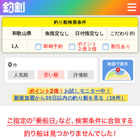
釣り船検索条件
和歌山県
魚指定なし
日付指定なし
こだわり
(0)
ポイント
1人
即時予約
割引あり
２倍３倍
0
件
人気順
安い順
評価順
2
ポイント
倍！
お試しモニター中！
30
16
新規加盟から
日以内の釣り船を見る（
件）