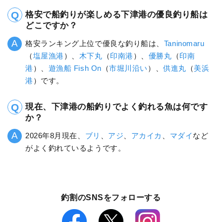
格安で船釣りが楽しめる下津港の優良釣り船は
どこですか？
格安ランキング上位で優良な釣り船は、
Taninomaru
（
塩屋漁港
）、
木下丸
（
印南港
）、
優勝丸
（
印南
港
）、
遊漁船 Fish On
（
市堀川沿い
）、
供進丸
（
美浜
港
）です。
現在、下津港の船釣りでよく釣れる魚は何です
か？
2026年8月現在、
ブリ
、
アジ
、
アカイカ
、
マダイ
など
がよく釣れているようです。
釣割のSNSをフォローする