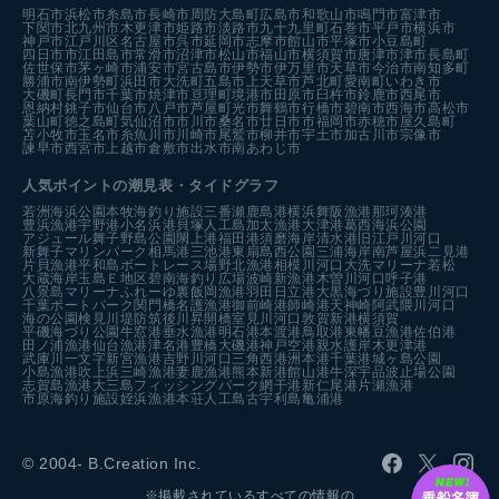
明石市
浜松市
糸島市
長崎市
周防大島町
広島市
和歌山市
鳴門市
富津市
下関市
北九州市
木更津市
姫路市
淡路市
九十九里町
石巻市
平戸市
横浜市
神戸市
江戸川区
名古屋市
呉市
延岡市
志摩市
館山市
平塚市
小豆島町
四日市市
江田島市
常滑市
沼津市
松山市
福山市
横須賀市
唐津市
津市
長島町
佐世保市
茅ヶ崎市
浦安市
宮古島市
伊勢市
伊万里市
天草市
今治市
南知多町
勝浦市
南伊勢町
浜田市
大洗町
五島市
上天草市
芦北町
愛南町
いわき市
大磯町
長門市
千葉市
焼津市
亘理町
境港市
田原市
臼杵市
鈴鹿市
西尾市
恩納村
銚子市
仙台市
八戸市
芦屋町
光市
舞鶴市
行橋市
碧南市
西海市
高松市
葉山町
徳之島町
気仙沼市
市川市
桑名市
廿日市市
福岡市
赤穂市
屋久島町
苫小牧市
玉名市
糸魚川市
川崎市
尾鷲市
柳井市
宇土市
加古川市
宗像市
諫早市
西宮市
上越市
倉敷市
出水市
南あわじ市
人気ポイントの潮見表・タイドグラフ
若洲海浜公園
本牧海釣り施設
三番瀬
鹿島港
横浜
舞阪漁港
那珂湊港
豊浜漁港
宇野港
小名浜港
貝塚人工島
加太漁港
大津港
葛西海浜公園
アジュール舞子
野島公園
閖上港
福田港
須磨海岸
清水港
旧江戸川河口
新舞子マリンパーク
相馬港
三池港
東扇島西公園
三浦海岸
南芦屋浜
二見港
片貝漁港
平和島ボートレース場
野北漁港
相模川河口
大洗マリーナ
若松
大蔵海岸
玉島Ｅ地区
碧南海釣り広場
波崎新漁港
木曽川河口
呼子港
八景島マリーナ
ふれーゆ裏
飯岡漁港
羽田
日立港
大黒海づり施設
豊川河口
千葉ポートパーク
関門橋
名護漁港
御前崎港
師崎港
天神崎
阿武隈川河口
海の公園
検見川堤防
筑後川昇開橋
室見川河口
敦賀新港
横須賀
平磯海づり公園
牛窓港
垂水漁港
明石港
本渡港
鳥取港
東幡豆漁港
佐伯港
田ノ浦漁港
仙台漁港
津名港
豊橋
大磯港
神戸空港親水護岸
木更津港
武庫川一文字
新宮漁港
吉野川河口
三角西港
洲本港
千葉港
城ヶ島公園
小島漁港
吹上浜
三崎漁港
妻鹿漁港
熊本新港
館山港
牛深
宇品波止場公園
志賀島漁港
大三島フィッシングパーク
網干港
新仁尾港
片瀬漁港
市原海釣り施設
姪浜漁港
本荘人工島
古宇利島
亀浦港
© 2004- B.Creation Inc.
※掲載されているすべての情報の