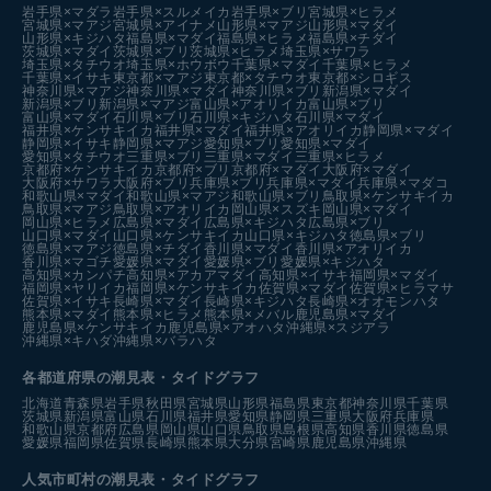
岩手県×マダラ
岩手県×スルメイカ
岩手県×ブリ
宮城県×ヒラメ
宮城県×マアジ
宮城県×アイナメ
山形県×マアジ
山形県×マダイ
山形県×キジハタ
福島県×マダイ
福島県×ヒラメ
福島県×チダイ
茨城県×マダイ
茨城県×ブリ
茨城県×ヒラメ
埼玉県×サワラ
埼玉県×タチウオ
埼玉県×ホウボウ
千葉県×マダイ
千葉県×ヒラメ
千葉県×イサキ
東京都×マアジ
東京都×タチウオ
東京都×シロギス
神奈川県×マアジ
神奈川県×マダイ
神奈川県×ブリ
新潟県×マダイ
新潟県×ブリ
新潟県×マアジ
富山県×アオリイカ
富山県×ブリ
富山県×マダイ
石川県×ブリ
石川県×キジハタ
石川県×マダイ
福井県×ケンサキイカ
福井県×マダイ
福井県×アオリイカ
静岡県×マダイ
静岡県×イサキ
静岡県×マアジ
愛知県×ブリ
愛知県×マダイ
愛知県×タチウオ
三重県×ブリ
三重県×マダイ
三重県×ヒラメ
京都府×ケンサキイカ
京都府×ブリ
京都府×マダイ
大阪府×マダイ
大阪府×サワラ
大阪府×ブリ
兵庫県×ブリ
兵庫県×マダイ
兵庫県×マダコ
和歌山県×マダイ
和歌山県×マアジ
和歌山県×ブリ
鳥取県×ケンサキイカ
鳥取県×マアジ
鳥取県×アオリイカ
岡山県×スズキ
岡山県×マダイ
岡山県×ヒラメ
広島県×マダイ
広島県×キジハタ
広島県×ブリ
山口県×マダイ
山口県×ケンサキイカ
山口県×キジハタ
徳島県×ブリ
徳島県×マアジ
徳島県×チダイ
香川県×マダイ
香川県×アオリイカ
香川県×マゴチ
愛媛県×マダイ
愛媛県×ブリ
愛媛県×キジハタ
高知県×カンパチ
高知県×アカアマダイ
高知県×イサキ
福岡県×マダイ
福岡県×ヤリイカ
福岡県×ケンサキイカ
佐賀県×マダイ
佐賀県×ヒラマサ
佐賀県×イサキ
長崎県×マダイ
長崎県×キジハタ
長崎県×オオモンハタ
熊本県×マダイ
熊本県×ヒラメ
熊本県×メバル
鹿児島県×マダイ
鹿児島県×ケンサキイカ
鹿児島県×アオハタ
沖縄県×スジアラ
沖縄県×キハダ
沖縄県×バラハタ
各都道府県の潮見表
・タイドグラフ
北海道
青森県
岩手県
秋田県
宮城県
山形県
福島県
東京都
神奈川県
千葉県
茨城県
新潟県
富山県
石川県
福井県
愛知県
静岡県
三重県
大阪府
兵庫県
和歌山県
京都府
広島県
岡山県
山口県
鳥取県
島根県
高知県
香川県
徳島県
愛媛県
福岡県
佐賀県
長崎県
熊本県
大分県
宮崎県
鹿児島県
沖縄県
人気市町村の潮見表・タイドグラフ