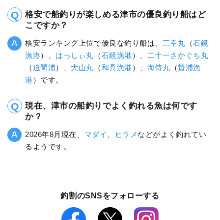
格安で船釣りが楽しめる津市の優良釣り船はど
こですか？
格安ランキング上位で優良な釣り船は、
三幸丸
（
石鏡
漁港
）、
はっしぃ丸
（
石鏡漁港
）、
二十一さかぐち丸
（
迫間浦
）、
大山丸
（
和具漁港
）、
海侍丸
（
贄浦漁
港
）です。
現在、津市の船釣りでよく釣れる魚は何です
か？
2026年8月現在、
マダイ
、
ヒラメ
などがよく釣れてい
るようです。
釣割のSNSをフォローする