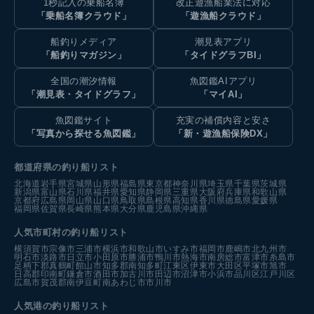
1秒記入の乗船名簿
改正遊漁船業法に対応
「乗船名簿クラウド」
「遊漁船クラウド」
船釣りメディア
潮見表アプリ
「船釣りマガジン」
「タイドグラフBI」
全国の潮汐情報
魚図鑑AIアプリ
「潮見表・タイドグラフ」
「マイAI」
魚図鑑サイト
充実の補償内容と安さ
「写真から探せる魚図鑑」
「新・遊漁船保険DX」
都道府県の釣り船リスト
北海道
岩手県
宮城県
山形県
福島県
東京都
神奈川県
埼玉県
千葉県
茨城県
新潟県
富山県
石川県
福井県
愛知県
静岡県
三重県
大阪府
兵庫県
和歌山県
京都府
広島県
岡山県
山口県
鳥取県
島根県
高知県
香川県
徳島県
愛媛県
福岡県
佐賀県
長崎県
熊本県
大分県
鹿児島県
沖縄県
人気市町村の釣り船リスト
横須賀市
宗像市
三浦市
横浜市
和歌山市
いすみ市
福岡市
鹿嶋市
北九州市
明石市
淡路市
日立市
小田原市
勝浦市
鴨川市
熱海市
南房総市
富津市
糸島市
足柄下郡真鶴町
館山市
知多郡南知多町
江東区
伊東市
大田区
平塚市
旭市
日高郡印南町
鎌倉市
酒田市
加古川市
田辺市
沼津市
小浜市
品川区
江戸川区
広島市
賀茂郡南伊豆町
南あわじ市
市川市
人気港の釣り船リスト