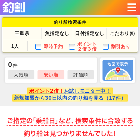
釣り船検索条件
三重県
魚指定なし
日付指定なし
こだわり
(0)
ポイント
1人
即時予約
割引あり
２倍３倍
0
件
人気順
安い順
評価順
2
ポイント
倍！
お試しモニター中！
30
17
新規加盟から
日以内の釣り船を見る（
件）