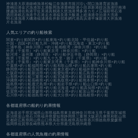
神湊港
大原港
鐘崎漁港
松輪江奈漁港
市堀川沿い
間口漁港
育波漁港
鹿嶋旧港
金沢漁港
加太港
飯岡漁港
鹿嶋新港
小田原新港
姪浜漁港
印南港
腰越漁港
佐島港
宇佐美港
真鶴港
久慈漁港
博多港カモメ広場前
明石港
酒田港
岐志漁港
手石港
走水港
福良港
大飯港
上総湊港
寺泊港
大洗港
明石浦漁港
大磯港
福浦港
長井新宿港
網代港
高浜港
平塚新港
大井漁港
片名漁港
人気エリアの釣り船検索
関東×釣り船
関西×釣り船
東海×釣り船
北陸・甲信越×釣り船
中国・四国×釣り船
九州・沖縄×釣り船
北海道・東北×釣り船
三浦半島（神奈川県）×釣り船
相模湾（神奈川県）×釣り船
外房（千葉県）×釣り船
東京湾（神奈川県）×釣り船
駿河湾・遠州灘（静岡県）×釣り船
伊豆半島（静岡県）×釣り船
南房（千葉県）×釣り船
九十九里・銚子（千葉県）×釣り船
内房（千葉県）×釣り船
東京湾奥（千葉県）×釣り船
神奈川県×釣り船
千葉県×釣り船
福岡県×釣り船
和歌山県×釣り船
兵庫県×釣り船
静岡県×釣り船
茨城県×釣り船
東京都×釣り船
福井県×釣り船
大阪府×釣り船
新潟県×釣り船
愛知県×釣り船
広島県×釣り船
山形県×釣り船
三重県×釣り船
宮城県×釣り船
京都府×釣り船
沖縄県×釣り船
長崎県×釣り船
鳥取県×釣り船
熊本県×釣り船
福島県×釣り船
鹿児島県×釣り船
岩手県×釣り船
山口県×釣り船
岡山県×釣り船
香川県×釣り船
北海道 ×釣り船
高知県×釣り船
佐賀県×釣り船
愛媛県×釣り船
埼玉県×釣り船
富山県×釣り船
石川県×釣り船
徳島県×釣り船
大分県×釣り船
島根県×釣り船
各都道府県の船釣り釣果情報
北海道
岩手県
宮城県
山形県
福島県
東京都
神奈川県
埼玉県
千葉県
茨城県
新潟県
富山県
石川県
福井県
愛知県
静岡県
三重県
大阪府
兵庫県
和歌山県
京都府
広島県
岡山県
山口県
鳥取県
島根県
高知県
香川県
徳島県
愛媛県
福岡県
佐賀県
長崎県
熊本県
大分県
鹿児島県
沖縄県
各都道府県の人気魚種の釣果情報