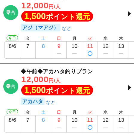
12,000
円/人
乗合
1,500
ポイント還元
アジ（マアジ）
今日
金
土
日
月
火
水
木
8/6
7
8
9
10
11
12
13
◆午前◆アカハタ釣りプラン
12,000
円/人
乗合
1,500
ポイント還元
アカハタ
今日
金
土
日
月
火
水
木
8/6
7
8
9
10
11
12
13