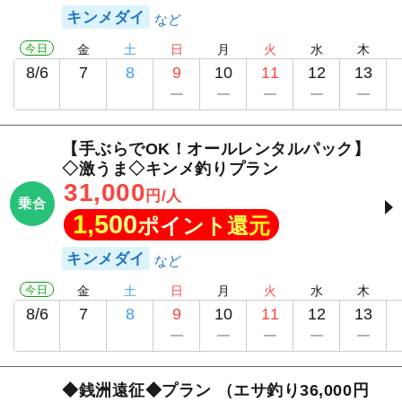
キンメダイ
今日
金
土
日
月
火
水
木
8/6
7
8
9
10
11
12
13
【手ぶらでOK！オールレンタルパック】
◇激うま◇キンメ釣りプラン
31,000
円/人
乗合
1,500
ポイント還元
キンメダイ
今日
金
土
日
月
火
水
木
8/6
7
8
9
10
11
12
13
◆銭洲遠征◆プラン （エサ釣り36,000円