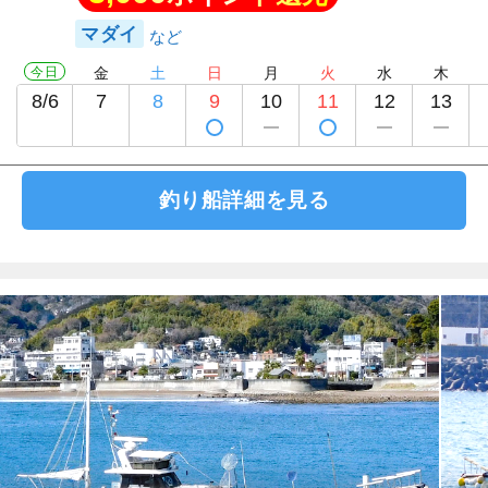
マダイ
今日
金
土
日
月
火
水
木
8/6
7
8
9
10
11
12
13
釣り船詳細を見る