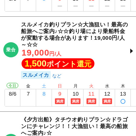
スルメイカ釣りプラン☆大漁狙い！最高の
船旅へご案内♪☆☆釣り場により乗船料金
が変動する場合があります！19,000円/人
～☆☆
乗合
19,000
円/人
1,500
ポイント還元
スルメイカ
今日
金
土
日
月
火
水
木
8/6
7
8
9
10
11
12
13
満席
満席
満席
満席
《夕方出船》タチウオ釣りプラン☆ドラゴ
ンにチャレンジ！！大漁狙い！最高の船旅
へご案内♪☆