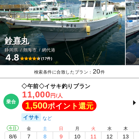
鈴喜丸
静岡県
熱海市
網代港
4.8
(17件)
20
検索条件に合致したプラン：
件
◇午前◇イサキ釣りプラン
11,000
円/人
乗合
1,500
ポイント還元
イサキ
今日
金
土
日
月
火
水
木
8/6
7
8
9
10
11
12
13