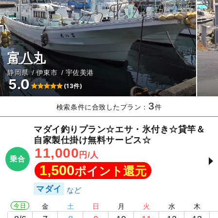
富八丸
静岡県
伊東市
宇佐美港
5.0
(13件)
3
検索条件に合致したプラン：
件
マダイ釣りプラン☆エサ・氷付き☆貸竿＆
自家製仕掛け無料サービス☆
11,000
円/人
乗合
1,500
ポイント還元
マダイ
今日
金
土
日
月
火
水
木