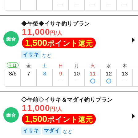
◆午後◆イサキ釣りプラン
11,000
円/人
乗合
1,500
ポイント還元
イサキ
今日
金
土
日
月
火
水
木
8/6
7
8
9
10
11
12
13
◇午前◇イサキ＆マダイ釣りプラン
11,000
円/人
乗合
1,500
ポイント還元
イサキ
マダイ