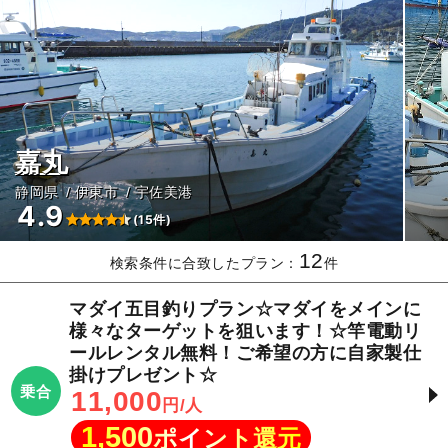
嘉丸
静岡県
伊東市
宇佐美港
4.9
(15件)
12
検索条件に合致したプラン：
件
マダイ五目釣りプラン☆マダイをメインに
様々なターゲットを狙います！☆竿電動リ
ールレンタル無料！ご希望の方に自家製仕
掛けプレゼント☆
乗合
11,000
円/人
1,500
ポイント還元