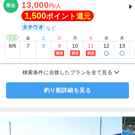
13,000
乗合
円/人
1,500
ポイント還元
タチウオ
今日
金
土
日
月
火
水
木
8/6
7
8
9
10
11
12
13
満席
満席
満席
検索条件に合致したプランを全て見る
釣り船詳細を見る