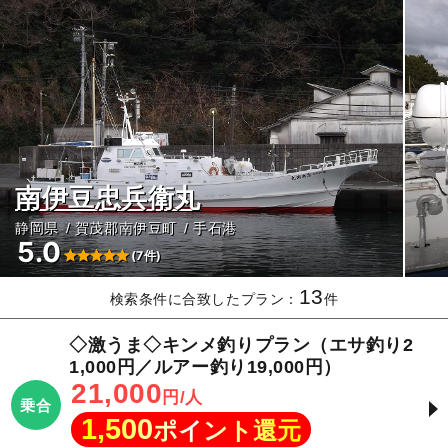
南伊豆忠兵衛丸
静岡県
賀茂郡南伊豆町
手石港
5.0
(7件)
13
検索条件に合致したプラン：
件
◇激うま◇キンメ釣りプラン（エサ釣り2
1,000円／ルアー釣り19,000円）
21,000
円/人
乗合
1,500
ポイント還元