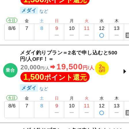
メダイ
今日
金
土
日
月
火
水
木
8/6
7
8
9
10
11
12
13
メダイ釣りプラン＝2名で申し込むと500
円/人OFF！＝
19,500
2
20,000
%
円/人
円/人
乗合
OFF
1,500
ポイント還元
メダイ
今日
金
土
日
月
火
水
木
8/6
7
8
9
10
11
12
13