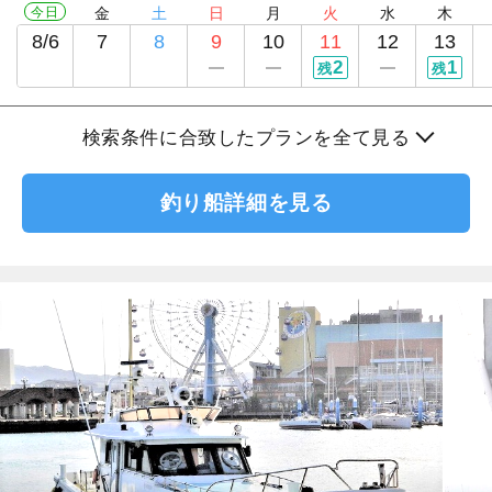
今日
金
土
日
月
火
水
木
8/6
7
8
9
10
11
12
13
2
1
残
残
検索条件に合致したプランを全て見る
釣り船詳細を見る