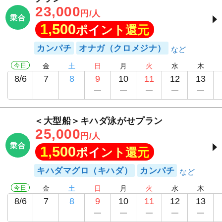
23,000
円/人
乗合
1,500
ポイント還元
カンパチ
オナガ（クロメジナ）
今日
金
土
日
月
火
水
木
8/6
7
8
9
10
11
12
13
＜大型船＞キハダ泳がせプラン
25,000
円/人
乗合
1,500
ポイント還元
キハダマグロ（キハダ）
カンパチ
今日
金
土
日
月
火
水
木
8/6
7
8
9
10
11
12
13