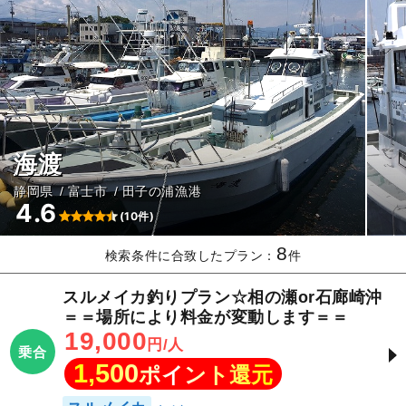
海渡
静岡県
富士市
田子の浦漁港
4.6
(10件)
8
検索条件に合致したプラン：
件
スルメイカ釣りプラン☆相の瀬or石廊崎沖
＝＝場所により料金が変動します＝＝
19,000
円/人
乗合
1,500
ポイント還元