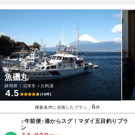
魚磯丸
静岡県
沼津市
久料港
4.5
(14件)
6
検索条件に合致したプラン：
件
○午前便○港からスグ！マダイ五目釣りプラ
ン