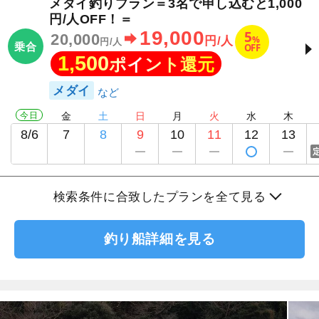
メダイ釣りプラン＝3名で申し込むと1,000
円/人OFF！＝
19,000
5
20,000
%
円/人
円/人
乗合
OFF
1,500
ポイント還元
メダイ
今日
金
土
日
月
火
水
木
8/6
7
8
9
10
11
12
13
検索条件に合致したプランを全て見る
釣り船詳細を見る