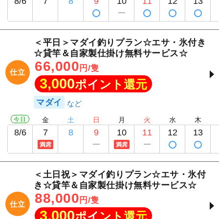
8/6
7
8
9
10
11
12
13
＜平日＞マダイ釣りプラン☆エサ・氷付き
☆貸竿＆自家製仕掛け無料サービス☆
66,000
円/隻
仕立
3,000
ポイント還元
マダイ
今日
金
土
日
月
火
水
木
8/6
7
8
9
10
11
12
13
満席
満席
＜土日祝＞マダイ釣りプラン☆エサ・氷付
き☆貸竿＆自家製仕掛け無料サービス☆
88,000
円/隻
仕立
3,000
ポイント還元