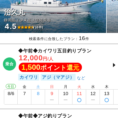
治久丸
静岡県
伊東市
宇佐美港
4.5
(6件)
16
検索条件に合致したプラン：
件
◆午前◆カイワリ五目釣りプラン
12,000
円/人
乗合
1,500
ポイント還元
カイワリ
アジ（マアジ）
今日
金
土
日
月
火
水
木
8/6
7
8
9
10
11
12
13
◆午前◆アジ釣りプラン