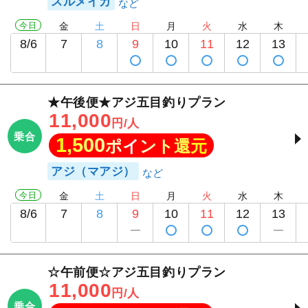
スルメイカ
今日
金
土
日
月
火
水
木
8/6
7
8
9
10
11
12
13
★午後便★アジ五目釣りプラン
11,000
円/人
乗合
1,500
ポイント還元
アジ（マアジ）
今日
金
土
日
月
火
水
木
8/6
7
8
9
10
11
12
13
☆午前便☆アジ五目釣りプラン
11,000
円/人
乗合