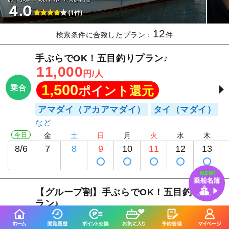
4.0
(1件)
12
検索条件に合致したプラン：
件
手ぶらでOK！五目釣りプラン♪
11,000
円/人
1,500
乗合
ポイント還元
アマダイ（アカアマダイ）
タイ（マダイ）
今日
金
土
日
月
火
水
木
8/6
7
8
9
10
11
12
13
【グループ割】手ぶらでOK！五目釣りプ
ラン♪
10,000
9
11,000
%
円/人
円/人
OFF
乗合