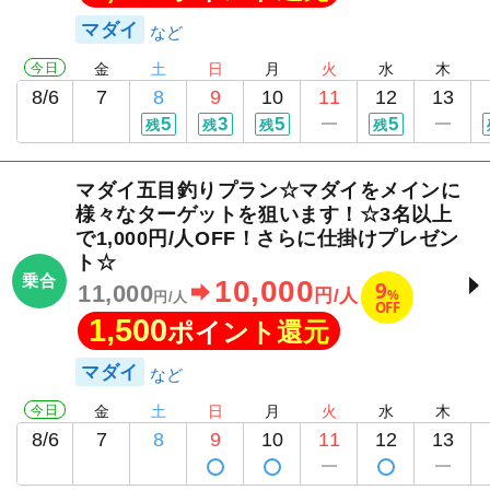
マダイ
今日
金
土
日
月
火
水
木
8/6
7
8
9
10
11
12
13
5
3
5
5
残
残
残
残
マダイ五目釣りプラン☆マダイをメインに
様々なターゲットを狙います！☆3名以上
で1,000円/人OFF！さらに仕掛けプレゼン
ト☆
乗合
10,000
9
11,000
%
円/人
円/人
OFF
1,500
ポイント還元
マダイ
今日
金
土
日
月
火
水
木
8/6
7
8
9
10
11
12
13