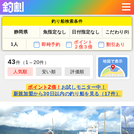
釣り船検索条件
静岡県
魚指定なし
日付指定なし
こだわり
(0)
ポイント
1人
即時予約
割引あり
２倍３倍
43
1
20
件
（
～
件）
人気順
安い順
評価順
2
ポイント
倍！
お試しモニター中！
30
17
新規加盟から
日以内の釣り船を見る（
件）