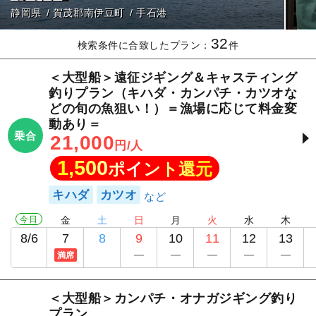
静岡県
賀茂郡南伊豆町
手石港
32
検索条件に合致したプラン：
件
＜大型船＞遠征ジギング＆キャスティング
釣りプラン（キハダ・カンパチ・カツオな
どの旬の魚狙い！）＝漁場に応じて料金変
動あり＝
乗合
21,000
円/人
1,500
ポイント還元
キハダ
カツオ
今日
金
土
日
月
火
水
木
8/6
7
8
9
10
11
12
13
満席
＜大型船＞カンパチ・オナガジギング釣り
プラン