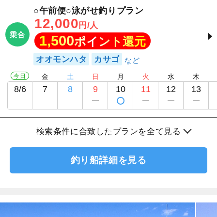
○午前便○泳がせ釣りプラン
12,000
円/人
乗合
1,500
ポイント還元
オオモンハタ
カサゴ
今日
金
土
日
月
火
水
木
8/6
7
8
9
10
11
12
13
検索条件に合致したプランを全て見る
釣り船詳細を見る