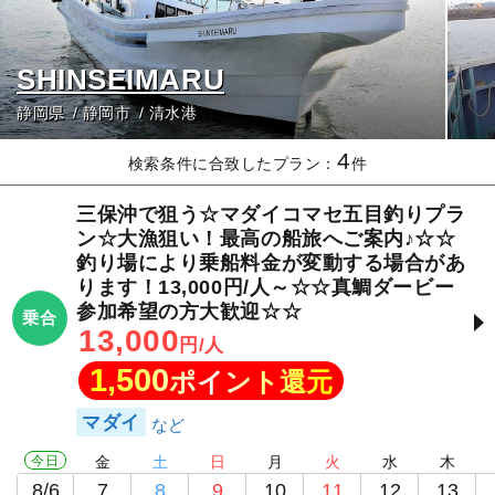
SHINSEIMARU
静岡県
静岡市
清水港
4
検索条件に合致したプラン：
件
三保沖で狙う☆マダイコマセ五目釣りプラ
ン☆大漁狙い！最高の船旅へご案内♪☆☆
釣り場により乗船料金が変動する場合があ
ります！13,000円/人～☆☆真鯛ダービー
参加希望の方大歓迎☆☆
乗合
13,000
円/人
1,500
ポイント還元
マダイ
今日
金
土
日
月
火
水
木
8/6
7
8
9
10
11
12
13