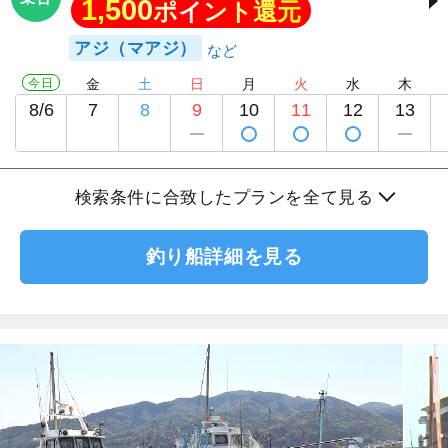
1,500
ポイント還元
アジ（マアジ）
今日
金
土
日
月
火
水
木
8/6
7
8
9
10
11
12
13
検索条件に合致したプランを全て見る
釣り船詳細を見る