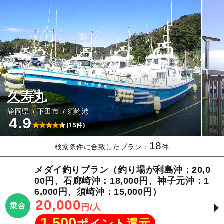
久寿丸
静岡県
下田市
須崎港
4.9
(15件)
18
検索条件に合致したプラン：
件
メダイ釣りプラン（釣り場が利島沖：20,0
00円、石廊崎沖：18,000円、神子元沖：1
6,000円、須崎沖：15,000円）
20,000
乗合
円/人
1,500
ポイント還元