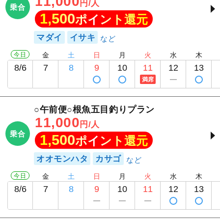
11,000
円/人
乗合
1,500
ポイント還元
マダイ
イサキ
今日
金
土
日
月
火
水
木
8/6
7
8
9
10
11
12
13
満席
○午前便○根魚五目釣りプラン
11,000
円/人
乗合
1,500
ポイント還元
オオモンハタ
カサゴ
今日
金
土
日
月
火
水
木
8/6
7
8
9
10
11
12
13