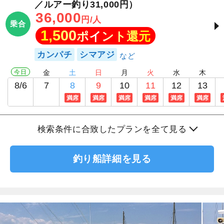
／ルアー釣り31,000円）
36,000
円/人
乗合
1,500
ポイント還元
カンパチ
シマアジ
今日
金
土
日
月
火
水
木
8/6
7
8
9
10
11
12
13
満席
満席
満席
満席
満席
満席
検索条件に合致したプランを全て見る
釣り船詳細を見る