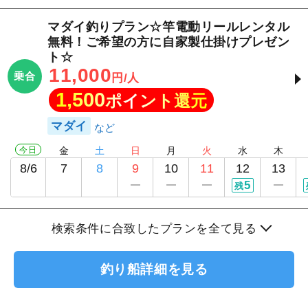
マダイ釣りプラン☆竿電動リールレンタル
無料！ご希望の方に自家製仕掛けプレゼン
ト☆
11,000
乗合
円/人
1,500
ポイント還元
マダイ
今日
金
土
日
月
火
水
木
8/6
7
8
9
10
11
12
13
5
残
検索条件に合致したプランを全て見る
釣り船詳細を見る