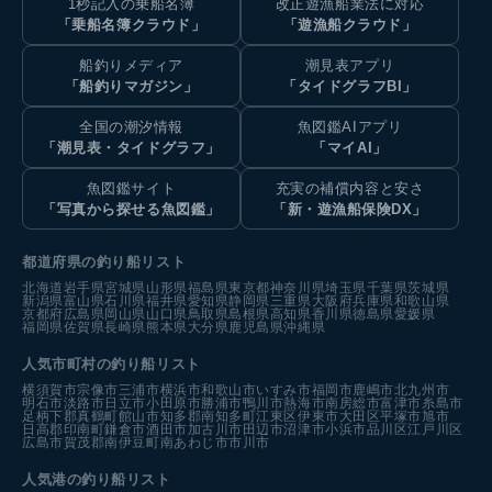
1秒記入の乗船名簿
改正遊漁船業法に対応
「乗船名簿クラウド」
「遊漁船クラウド」
船釣りメディア
潮見表アプリ
「船釣りマガジン」
「タイドグラフBI」
全国の潮汐情報
魚図鑑AIアプリ
「潮見表・タイドグラフ」
「マイAI」
魚図鑑サイト
充実の補償内容と安さ
「写真から探せる魚図鑑」
「新・遊漁船保険DX」
都道府県の釣り船リスト
北海道
岩手県
宮城県
山形県
福島県
東京都
神奈川県
埼玉県
千葉県
茨城県
新潟県
富山県
石川県
福井県
愛知県
静岡県
三重県
大阪府
兵庫県
和歌山県
京都府
広島県
岡山県
山口県
鳥取県
島根県
高知県
香川県
徳島県
愛媛県
福岡県
佐賀県
長崎県
熊本県
大分県
鹿児島県
沖縄県
人気市町村の釣り船リスト
横須賀市
宗像市
三浦市
横浜市
和歌山市
いすみ市
福岡市
鹿嶋市
北九州市
明石市
淡路市
日立市
小田原市
勝浦市
鴨川市
熱海市
南房総市
富津市
糸島市
足柄下郡真鶴町
館山市
知多郡南知多町
江東区
伊東市
大田区
平塚市
旭市
日高郡印南町
鎌倉市
酒田市
加古川市
田辺市
沼津市
小浜市
品川区
江戸川区
広島市
賀茂郡南伊豆町
南あわじ市
市川市
人気港の釣り船リスト