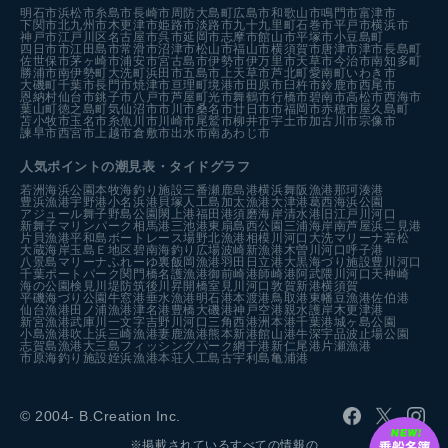
明石市
浜松市
糸島市
長崎市
周防大島町
広島市
和歌山市
鳴門市
富津市
下関市
北九州市
木更津市
姫路市
淡路市
九十九里町
石巻市
平戸市
横浜市
神戸市
江戸川区
名古屋市
呉市
延岡市
志摩市
館山市
平塚市
小豆島町
四日市市
江田島市
常滑市
沼津市
松山市
福山市
横須賀市
唐津市
津市
長島町
佐世保市
茅ヶ崎市
浦安市
宮古島市
伊勢市
伊万里市
天草市
今治市
南知多町
勝浦市
南伊勢町
大洗町
浜田市
五島市
上天草市
芦北町
愛南町
いわき市
大磯町
千葉市
長門市
焼津市
亘理町
境港市
田原市
臼杵市
鈴鹿市
西尾市
恩納村
仙台市
銚子市
八戸市
芦屋町
光市
舞鶴市
行橋市
碧南市
高松市
西海市
葉山町
徳之島町
気仙沼市
市川市
桑名市
廿日市市
福岡市
赤穂市
屋久島町
苫小牧市
玉名市
糸魚川市
川崎市
尾鷲市
柳井市
宇土市
加古川市
宗像市
諫早市
西宮市
上越市
倉敷市
出水市
南あわじ市
人気ポイントの潮見表・タイドグラフ
若洲海浜公園
本牧海釣り施設
三番瀬
鹿島港
横浜
舞阪漁港
那珂湊港
豊浜漁港
宇野港
小名浜港
貝塚人工島
加太漁港
大津港
葛西海浜公園
アジュール舞子
野島公園
閖上港
福田港
須磨海岸
清水港
旧江戸川河口
新舞子マリンパーク
相馬港
三池港
東扇島西公園
三浦海岸
南芦屋浜
二見港
片貝漁港
平和島ボートレース場
野北漁港
相模川河口
大洗マリーナ
若松
大蔵海岸
玉島Ｅ地区
碧南海釣り広場
波崎新漁港
木曽川河口
呼子港
八景島マリーナ
ふれーゆ裏
飯岡漁港
羽田
日立港
大黒海づり施設
豊川河口
千葉ポートパーク
関門橋
名護漁港
御前崎港
師崎港
阿武隈川河口
天神崎
海の公園
検見川堤防
筑後川昇開橋
室見川河口
敦賀新港
横須賀
平磯海づり公園
牛窓港
垂水漁港
明石港
本渡港
鳥取港
東幡豆漁港
佐伯港
仙台漁港
田ノ浦漁港
津名港
豊橋
大磯港
神戸空港親水護岸
木更津港
新宮漁港
武庫川一文字
吉野川河口
三角西港
洲本港
千葉港
城ヶ島公園
小島漁港
吹上浜
三崎漁港
妻鹿漁港
熊本新港
館山港
牛深
宇品波止場公園
志賀島漁港
大三島フィッシングパーク
網干港
新仁尾港
片瀬漁港
市原海釣り施設
姪浜漁港
本荘人工島
古宇利島
亀浦港
© 2004- B.Creation Inc.
※掲載されているすべての情報の