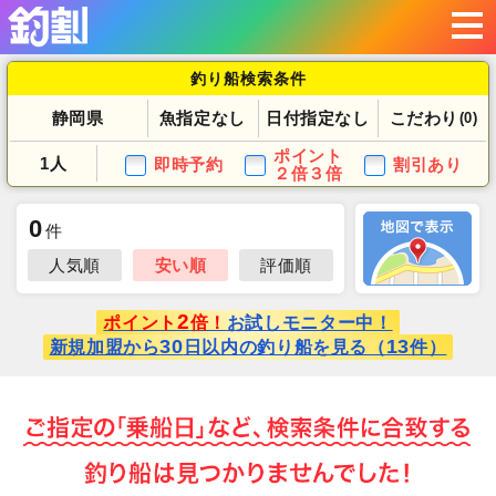
釣り船検索条件
静岡県
魚指定なし
日付指定なし
こだわり
(0)
ポイント
1人
即時予約
割引あり
２倍３倍
0
件
人気順
安い順
評価順
2
ポイント
倍！
お試しモニター中！
30
13
新規加盟から
日以内の釣り船を見る（
件）