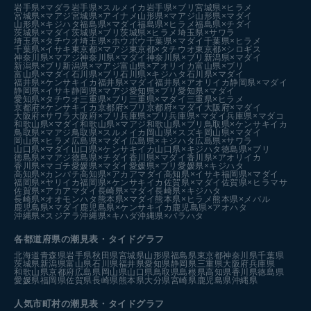
岩手県×マダラ
岩手県×スルメイカ
岩手県×ブリ
宮城県×ヒラメ
宮城県×マアジ
宮城県×アイナメ
山形県×マアジ
山形県×マダイ
山形県×キジハタ
福島県×マダイ
福島県×ヒラメ
福島県×チダイ
茨城県×マダイ
茨城県×ブリ
茨城県×ヒラメ
埼玉県×サワラ
埼玉県×タチウオ
埼玉県×ホウボウ
千葉県×マダイ
千葉県×ヒラメ
千葉県×イサキ
東京都×マアジ
東京都×タチウオ
東京都×シロギス
神奈川県×マアジ
神奈川県×マダイ
神奈川県×ブリ
新潟県×マダイ
新潟県×ブリ
新潟県×マアジ
富山県×アオリイカ
富山県×ブリ
富山県×マダイ
石川県×ブリ
石川県×キジハタ
石川県×マダイ
福井県×ケンサキイカ
福井県×マダイ
福井県×アオリイカ
静岡県×マダイ
静岡県×イサキ
静岡県×マアジ
愛知県×ブリ
愛知県×マダイ
愛知県×タチウオ
三重県×ブリ
三重県×マダイ
三重県×ヒラメ
京都府×ケンサキイカ
京都府×ブリ
京都府×マダイ
大阪府×マダイ
大阪府×サワラ
大阪府×ブリ
兵庫県×ブリ
兵庫県×マダイ
兵庫県×マダコ
和歌山県×マダイ
和歌山県×マアジ
和歌山県×ブリ
鳥取県×ケンサキイカ
鳥取県×マアジ
鳥取県×スルメイカ
岡山県×スズキ
岡山県×マダイ
岡山県×ヒラメ
広島県×マダイ
広島県×キジハタ
広島県×サワラ
山口県×マダイ
山口県×ケンサキイカ
山口県×キジハタ
徳島県×ブリ
徳島県×マアジ
徳島県×チダイ
香川県×マダイ
香川県×アオリイカ
香川県×マゴチ
愛媛県×マダイ
愛媛県×ブリ
愛媛県×キジハタ
高知県×カンパチ
高知県×アカアマダイ
高知県×イサキ
福岡県×マダイ
福岡県×ヤリイカ
福岡県×ケンサキイカ
佐賀県×マダイ
佐賀県×ヒラマサ
佐賀県×アカアマダイ
長崎県×マダイ
長崎県×キジハタ
長崎県×オオモンハタ
熊本県×マダイ
熊本県×ヒラメ
熊本県×メバル
鹿児島県×マダイ
鹿児島県×ケンサキイカ
鹿児島県×アオハタ
沖縄県×スジアラ
沖縄県×キハダ
沖縄県×バラハタ
各都道府県の潮見表
・タイドグラフ
北海道
青森県
岩手県
秋田県
宮城県
山形県
福島県
東京都
神奈川県
千葉県
茨城県
新潟県
富山県
石川県
福井県
愛知県
静岡県
三重県
大阪府
兵庫県
和歌山県
京都府
広島県
岡山県
山口県
鳥取県
島根県
高知県
香川県
徳島県
愛媛県
福岡県
佐賀県
長崎県
熊本県
大分県
宮崎県
鹿児島県
沖縄県
人気市町村の潮見表・タイドグラフ