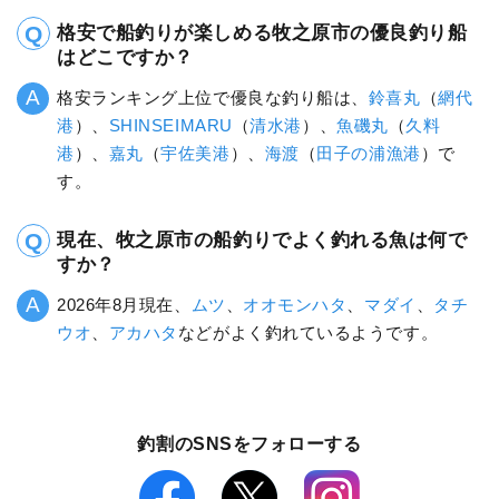
格安で船釣りが楽しめる牧之原市の優良釣り船
はどこですか？
格安ランキング上位で優良な釣り船は、
鈴喜丸
（
網代
港
）、
SHINSEIMARU
（
清水港
）、
魚磯丸
（
久料
港
）、
嘉丸
（
宇佐美港
）、
海渡
（
田子の浦漁港
）で
す。
現在、牧之原市の船釣りでよく釣れる魚は何で
すか？
2026年8月現在、
ムツ
、
オオモンハタ
、
マダイ
、
タチ
ウオ
、
アカハタ
などがよく釣れているようです。
釣割のSNSをフォローする