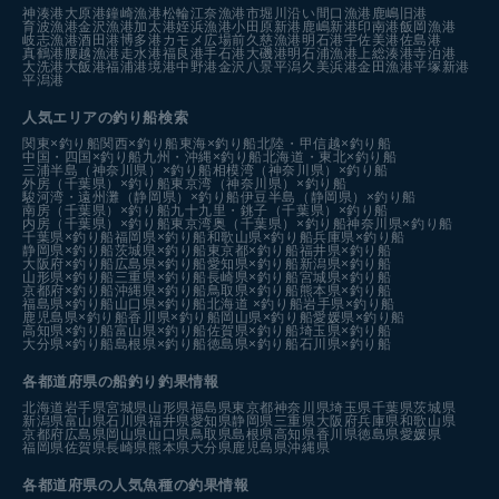
神湊港
大原港
鐘崎漁港
松輪江奈漁港
市堀川沿い
間口漁港
鹿嶋旧港
育波漁港
金沢漁港
加太港
姪浜漁港
小田原新港
鹿嶋新港
印南港
飯岡漁港
岐志漁港
酒田港
博多港カモメ広場前
久慈漁港
明石港
宇佐美港
佐島港
真鶴港
腰越漁港
走水港
福良港
手石港
大磯港
明石浦漁港
上総湊港
寺泊港
大洗港
大飯港
福浦港
境港中野港
金沢八景平潟
久美浜港
金田漁港
平塚新港
平潟港
人気エリアの釣り船検索
関東×釣り船
関西×釣り船
東海×釣り船
北陸・甲信越×釣り船
中国・四国×釣り船
九州・沖縄×釣り船
北海道・東北×釣り船
三浦半島（神奈川県）×釣り船
相模湾（神奈川県）×釣り船
外房（千葉県）×釣り船
東京湾（神奈川県）×釣り船
駿河湾・遠州灘（静岡県）×釣り船
伊豆半島（静岡県）×釣り船
南房（千葉県）×釣り船
九十九里・銚子（千葉県）×釣り船
内房（千葉県）×釣り船
東京湾奥（千葉県）×釣り船
神奈川県×釣り船
千葉県×釣り船
福岡県×釣り船
和歌山県×釣り船
兵庫県×釣り船
静岡県×釣り船
茨城県×釣り船
東京都×釣り船
福井県×釣り船
大阪府×釣り船
広島県×釣り船
愛知県×釣り船
新潟県×釣り船
山形県×釣り船
三重県×釣り船
長崎県×釣り船
宮城県×釣り船
京都府×釣り船
沖縄県×釣り船
鳥取県×釣り船
熊本県×釣り船
福島県×釣り船
山口県×釣り船
北海道 ×釣り船
岩手県×釣り船
鹿児島県×釣り船
香川県×釣り船
岡山県×釣り船
愛媛県×釣り船
高知県×釣り船
富山県×釣り船
佐賀県×釣り船
埼玉県×釣り船
大分県×釣り船
島根県×釣り船
徳島県×釣り船
石川県×釣り船
各都道府県の船釣り釣果情報
北海道
岩手県
宮城県
山形県
福島県
東京都
神奈川県
埼玉県
千葉県
茨城県
新潟県
富山県
石川県
福井県
愛知県
静岡県
三重県
大阪府
兵庫県
和歌山県
京都府
広島県
岡山県
山口県
鳥取県
島根県
高知県
香川県
徳島県
愛媛県
福岡県
佐賀県
長崎県
熊本県
大分県
鹿児島県
沖縄県
各都道府県の人気魚種の釣果情報