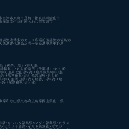
市
富津市
糸島市
足柄下郡真鶴町
館山市
賀茂郡南伊豆町
南あわじ市
市川市
姪浜漁港
博多港カモメ広場前
腰越漁港
佐島港
大飯港
網代港
高浜港
平塚新港
境港中野港
島（神奈川県）×釣り船
静岡県）×釣り船
南房（千葉県）×釣り船
×釣り船
和歌山県×釣り船
兵庫県×釣り船
×釣り船
三重県×釣り船
宮城県×釣り船
県×釣り船
岡山県×釣り船
香川県×釣り船
×釣り船
島根県×釣り船
庫県
和歌山県
京都府
広島県
岡山県
山口県
形県×キジハタ
福島県×マダイ
福島県×ヒラメ
県×ヒラメ
千葉県×イサキ
東京都×マアジ