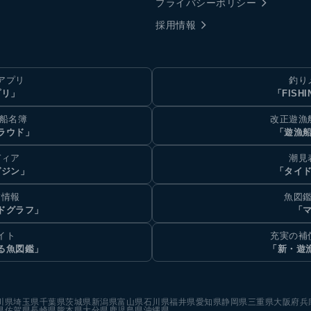
プライバシーポリシー
採用情報
アプリ
釣り
プリ」
「FISHI
乗船名簿
改正遊漁
ラウド」
「遊漁
ディア
潮見
ガジン」
「タイド
汐情報
魚図鑑
ドグラフ」
「マ
イト
充実の補
る魚図鑑」
「新・遊
川県
埼玉県
千葉県
茨城県
新潟県
富山県
石川県
福井県
愛知県
静岡県
三重県
大阪府
兵
県
佐賀県
長崎県
熊本県
大分県
鹿児島県
沖縄県