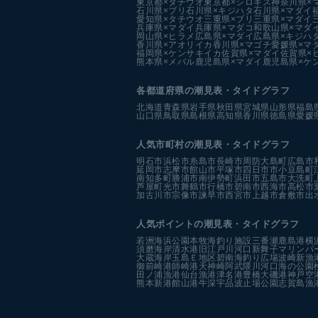
東京都×タチウオ
東京都×シロギス
神奈川県×
石川県×ブリ
石川県×キジハタ
石川県×マダイ
愛知県×タチウオ
三重県×ブリ
三重県×マダイ
兵庫県×マダイ
兵庫県×マダコ
和歌山県×マダ
岡山県×ヒラメ
広島県×マダイ
広島県×キジハ
香川県×アオリイカ
香川県×マゴチ
愛媛県×マ
福岡県×ケンサキイカ
佐賀県×マダイ
佐賀県×
熊本県×メバル
鹿児島県×マダイ
鹿児島県×ケ
各都道府県の潮見表
・タイドグラフ
北海道
青森県
岩手県
秋田県
宮城県
山形県
福島
山口県
鳥取県
島根県
高知県
香川県
徳島県
愛媛
人気市町村の潮見表・タイドグラフ
明石市
浜松市
糸島市
長崎市
周防大島町
広島市
延岡市
志摩市
館山市
平塚市
四日市市
小豆島町
南知多町
勝浦市
南伊勢町
浜田市
五島市
大洗町
芦屋町
光市
舞鶴市
行橋市
碧南市
西海市
高松市
加古川市
宗像市
諫早市
西宮市
上越市
倉敷市
出
人気ポイントの潮見表・タイドグラフ
若洲海浜公園
本牧海釣り施設
三番瀬
鹿島港
横
須磨海岸
清水港
旧江戸川河口
新舞子マリンパ
大蔵海岸
玉島Ｅ地区
碧南海釣り広場
波崎新漁
御前崎港
師崎港
天神崎
阿武隈川河口
海の公園
田ノ浦漁港
仙台漁港
津名港
豊橋
大磯港
神戸空
熊本新港
館山港
牛深
宇品波止場公園
志賀島漁