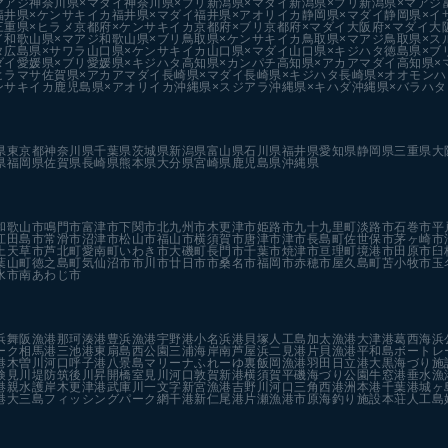
マアジ
神奈川県×マダイ
神奈川県×ブリ
新潟県×マダイ
新潟県×ブリ
新潟県×マアジ
福井県×ケンサキイカ
福井県×マダイ
福井県×アオリイカ
静岡県×マダイ
静岡県×イ
三重県×ヒラメ
京都府×ケンサキイカ
京都府×ブリ
京都府×マダイ
大阪府×マダイ
大
イ
和歌山県×マアジ
和歌山県×ブリ
鳥取県×ケンサキイカ
鳥取県×マアジ
鳥取県×ス
タ
広島県×サワラ
山口県×ケンサキイカ
山口県×マダイ
山口県×キジハタ
徳島県×ブ
ダイ
愛媛県×ブリ
愛媛県×キジハタ
高知県×カンパチ
高知県×アカアマダイ
高知県×
ヒラマサ
佐賀県×アカアマダイ
長崎県×マダイ
長崎県×キジハタ
長崎県×オオモンハ
ンサキイカ
鹿児島県×アオリイカ
沖縄県×スジアラ
沖縄県×キハダ
沖縄県×バラハタ
県
東京都
神奈川県
千葉県
茨城県
新潟県
富山県
石川県
福井県
愛知県
静岡県
三重県
大
県
福岡県
佐賀県
長崎県
熊本県
大分県
宮崎県
鹿児島県
沖縄県
和歌山市
鳴門市
富津市
下関市
北九州市
木更津市
姫路市
九十九里町
淡路市
石巻市
平
江田島市
常滑市
沼津市
松山市
福山市
横須賀市
唐津市
津市
長島町
佐世保市
茅ヶ崎市
上天草市
芦北町
愛南町
いわき市
大磯町
長門市
千葉市
焼津市
亘理町
境港市
田原市
臼
葉山町
徳之島町
気仙沼市
市川市
廿日市市
桑名市
福岡市
赤穂市
屋久島町
苫小牧市
玉
水市
南あわじ市
浜
舞阪漁港
那珂湊港
豊浜漁港
宇野港
小名浜港
貝塚人工島
加太漁港
大津港
葛西海浜
ーク
相馬港
三池港
東扇島西公園
三浦海岸
南芦屋浜
二見港
片貝漁港
平和島ボートレ
港
木曽川河口
呼子港
八景島マリーナ
ふれーゆ裏
飯岡漁港
羽田
日立港
大黒海づり施
検見川堤防
筑後川昇開橋
室見川河口
敦賀新港
横須賀
平磯海づり公園
牛窓港
垂水漁
港親水護岸
木更津港
武庫川一文字
新宮漁港
吉野川河口
三角西港
洲本港
千葉港
城ヶ
港
大三島フィッシングパーク
網干港
新仁尾港
片瀬漁港
市原海釣り施設
本荘人工島