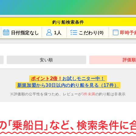
釣り船検索条件
日付指定なし
1人
こだわり
即時予
(0)
安い順
評価順
2
ポイント
倍！
お試しモニター中！
30
17
新規加盟から
日以内の釣り船を見る（
件）
評価順の公平性を保つため、レビューが
5
件未満
の釣り船は非表示