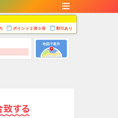
約
ポイント
２倍３倍
割引あり