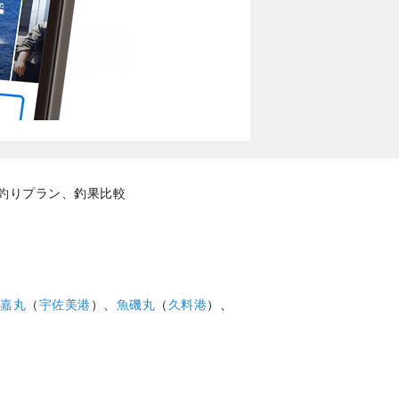
船釣りプラン、釣果比較
嘉丸
（
宇佐美港
）、
魚磯丸
（
久料港
）、