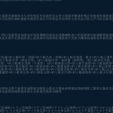
市
福岡市
鹿嶋市
北九州市
明石市
淡路市
日立市
小田原市
勝浦市
鴨川市
熱海市
南房総
市
日高郡印南町
鎌倉市
酒田市
加古川市
田辺市
沼津市
小浜市
品川区
江戸川区
広島市
い
間口漁港
育波漁港
金沢漁港
鹿嶋旧港
加太港
鹿嶋新港
小田原新港
印南港
飯岡漁港
港
走水港
手石港
福良港
上総湊港
寺泊港
明石浦漁港
大洗港
大磯港
福浦港
長井新宿港
甲信越×釣り船
中国・四国×釣り船
九州・沖縄×釣り船
北海道・東北×釣り船
三浦半
釣り船
東京湾（神奈川県）×釣り船
駿河湾・遠州灘（静岡県）×釣り船
伊豆半島（
県）×釣り船
東京湾奥（千葉県）×釣り船
神奈川県×釣り船
千葉県×釣り船
福岡県
福井県×釣り船
大阪府×釣り船
新潟県×釣り船
愛知県×釣り船
広島県×釣り船
山形県
鳥取県×釣り船
熊本県×釣り船
福島県×釣り船
鹿児島県×釣り船
岩手県×釣り船
山口
愛媛県×釣り船
埼玉県×釣り船
富山県×釣り船
石川県×釣り船
徳島県×釣り船
大分県
川県
埼玉県
千葉県
茨城県
新潟県
富山県
石川県
福井県
愛知県
静岡県
三重県
大阪府
兵
県
佐賀県
長崎県
熊本県
大分県
鹿児島県
沖縄県
リ
宮城県×ヒラメ
宮城県×マアジ
宮城県×アイナメ
山形県×マアジ
山形県×マダイ
山
城県×ヒラメ
埼玉県×サワラ
埼玉県×タチウオ
埼玉県×ホウボウ
千葉県×マダイ
千葉