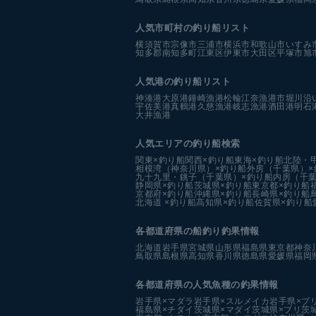
人気市町村の釣り船リスト
横須賀市
宗像市
三浦市
横浜市
和歌山市
いすみ
知多郡南知多町
江東区
伊東市
大田区
平塚市
旭
人気港の釣り船リスト
神湊港
大原港
鐘崎漁港
松輪江奈漁港
市堀川沿
宇佐美港
真鶴港
久慈漁港
岐志漁港
酒田港
明石
大井漁港
人気エリアの釣り船検索
関東×釣り船
関西×釣り船
東海×釣り船
北陸・
相模湾（神奈川県）×釣り船
外房（千葉県）×
九十九里・銚子（千葉県）×釣り船
内房（千葉
静岡県×釣り船
茨城県×釣り船
東京都×釣り船
京都府×釣り船
沖縄県×釣り船
長崎県×釣り船
北海道 ×釣り船
高知県×釣り船
佐賀県×釣り船
各都道府県の船釣り釣果情報
北海道
岩手県
宮城県
山形県
福島県
東京都
神奈
鳥取県
島根県
高知県
香川県
徳島県
愛媛県
福岡
各都道府県の人気魚種の釣果情報
岩手県×マダラ
岩手県×スルメイカ
岩手県×ブ
福島県×チダイ
茨城県×マダイ
茨城県×ブリ
茨