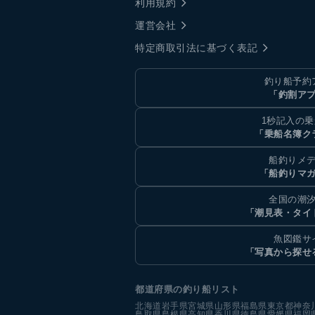
利用規約
運営会社
特定商取引法に基づく表記
釣り船予約
「釣割ア
1秒記入の
「乗船名簿ク
船釣りメ
「船釣りマ
全国の潮
「潮見表・タイ
魚図鑑サ
「写真から探せ
都道府県の釣り船リスト
北海道
岩手県
宮城県
山形県
福島県
東京都
神奈
鳥取県
島根県
高知県
香川県
徳島県
愛媛県
福岡