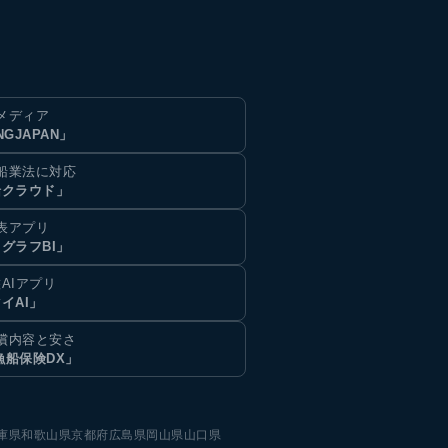
メディア
NGJAPAN」
船業法に対応
船クラウド」
表アプリ
グラフBI」
AIアプリ
イAI」
償内容と安さ
漁船保険DX」
庫県
和歌山県
京都府
広島県
岡山県
山口県