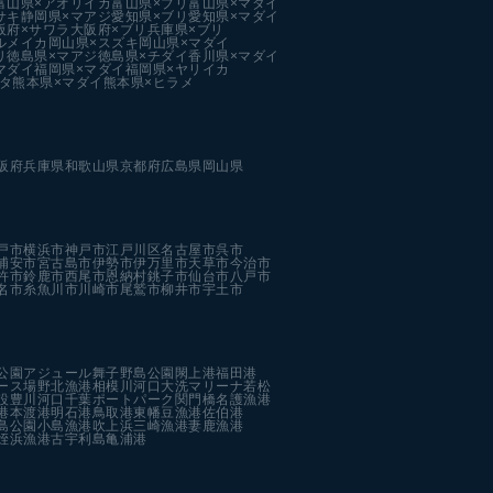
富山県×アオリイカ
富山県×ブリ
富山県×マダイ
サキ
静岡県×マアジ
愛知県×ブリ
愛知県×マダイ
阪府×サワラ
大阪府×ブリ
兵庫県×ブリ
ルメイカ
岡山県×スズキ
岡山県×マダイ
リ
徳島県×マアジ
徳島県×チダイ
香川県×マダイ
マダイ
福岡県×マダイ
福岡県×ヤリイカ
タ
熊本県×マダイ
熊本県×ヒラメ
阪府
兵庫県
和歌山県
京都府
広島県
岡山県
戸市
横浜市
神戸市
江戸川区
名古屋市
呉市
浦安市
宮古島市
伊勢市
伊万里市
天草市
今治市
杵市
鈴鹿市
西尾市
恩納村
銚子市
仙台市
八戸市
名市
糸魚川市
川崎市
尾鷲市
柳井市
宇土市
公園
アジュール舞子
野島公園
閖上港
福田港
ース場
野北漁港
相模川河口
大洗マリーナ
若松
設
豊川河口
千葉ポートパーク
関門橋
名護漁港
港
本渡港
明石港
鳥取港
東幡豆漁港
佐伯港
島公園
小島漁港
吹上浜
三崎漁港
妻鹿漁港
姪浜漁港
古宇利島
亀浦港