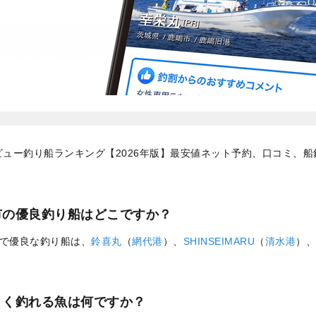
ュー釣り船ランキング【2026年版】最安値ネット予約、口コミ、
市の優良釣り船はどこですか？
で優良な釣り船は、
鈴喜丸
（
網代港
）、
SHINSEIMARU
（
清水港
）、
よく釣れる魚は何ですか？