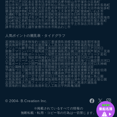
神戸市
江戸川区
名古屋市
呉市
延岡市
志摩市
館山市
平塚市
小豆島町
四日市市
江田島市
常滑市
沼津市
松山市
福山市
横須賀市
唐津市
津市
長島町
佐世保市
茅ヶ崎市
浦安市
宮古島市
伊勢市
伊万里市
天草市
今治市
南知多町
勝浦市
南伊勢町
大洗町
浜田市
五島市
上天草市
芦北町
愛南町
いわき市
大磯町
千葉市
長門市
焼津市
亘理町
境港市
田原市
臼杵市
鈴鹿市
西尾市
恩納村
仙台市
銚子市
八戸市
芦屋町
光市
舞鶴市
行橋市
碧南市
高松市
西海市
葉山町
徳之島町
気仙沼市
市川市
桑名市
廿日市市
福岡市
赤穂市
屋久島町
苫小牧市
玉名市
糸魚川市
川崎市
尾鷲市
柳井市
宇土市
加古川市
宗像市
諫早市
西宮市
上越市
倉敷市
出水市
南あわじ市
人気ポイントの潮見表・タイドグラフ
若洲海浜公園
本牧海釣り施設
三番瀬
鹿島港
横浜
舞阪漁港
那珂湊港
豊浜漁港
宇野港
小名浜港
貝塚人工島
加太漁港
大津港
葛西海浜公園
アジュール舞子
野島公園
閖上港
福田港
須磨海岸
清水港
旧江戸川河口
新舞子マリンパーク
相馬港
三池港
東扇島西公園
三浦海岸
南芦屋浜
二見港
片貝漁港
平和島ボートレース場
野北漁港
相模川河口
大洗マリーナ
若松
大蔵海岸
玉島Ｅ地区
碧南海釣り広場
波崎新漁港
木曽川河口
呼子港
八景島マリーナ
ふれーゆ裏
飯岡漁港
羽田
日立港
大黒海づり施設
豊川河口
千葉ポートパーク
関門橋
名護漁港
御前崎港
師崎港
阿武隈川河口
天神崎
海の公園
検見川堤防
筑後川昇開橋
室見川河口
敦賀新港
横須賀
平磯海づり公園
牛窓港
垂水漁港
明石港
本渡港
鳥取港
東幡豆漁港
佐伯港
仙台漁港
田ノ浦漁港
津名港
豊橋
大磯港
神戸空港親水護岸
木更津港
新宮漁港
武庫川一文字
吉野川河口
三角西港
洲本港
千葉港
城ヶ島公園
小島漁港
吹上浜
三崎漁港
妻鹿漁港
熊本新港
館山港
牛深
宇品波止場公園
志賀島漁港
大三島フィッシングパーク
網干港
新仁尾港
片瀬漁港
市原海釣り施設
姪浜漁港
本荘人工島
古宇利島
亀浦港
© 2004- B.Creation Inc.
※掲載されているすべての情報の
無断転載・転用・コピー等の行為は一切禁じます。