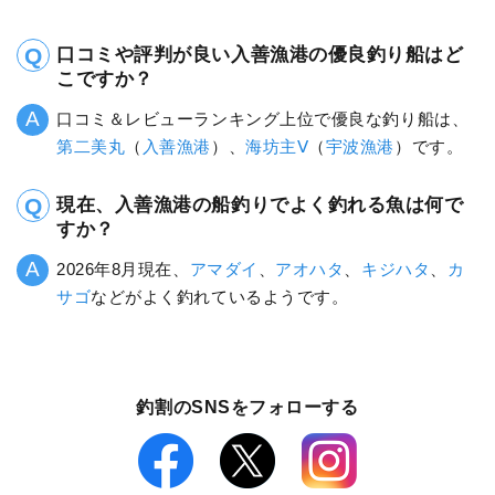
口コミや評判が良い入善漁港の優良釣り船はど
こですか？
口コミ＆レビューランキング上位で優良な釣り船は、
第二美丸
（
入善漁港
）、
海坊主Ⅴ
（
宇波漁港
）です。
現在、入善漁港の船釣りでよく釣れる魚は何で
すか？
2026年8月現在、
アマダイ
、
アオハタ
、
キジハタ
、
カ
サゴ
などがよく釣れているようです。
釣割のSNSをフォローする