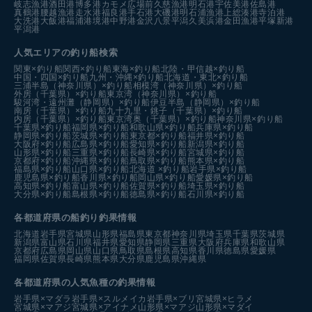
岐志漁港
酒田港
博多港カモメ広場前
久慈漁港
明石港
宇佐美港
佐島港
真鶴港
腰越漁港
走水港
福良港
手石港
大磯港
明石浦漁港
上総湊港
寺泊港
大洗港
大飯港
福浦港
境港中野港
金沢八景平潟
久美浜港
金田漁港
平塚新港
平潟港
人気エリアの釣り船検索
関東×釣り船
関西×釣り船
東海×釣り船
北陸・甲信越×釣り船
中国・四国×釣り船
九州・沖縄×釣り船
北海道・東北×釣り船
三浦半島（神奈川県）×釣り船
相模湾（神奈川県）×釣り船
外房（千葉県）×釣り船
東京湾（神奈川県）×釣り船
駿河湾・遠州灘（静岡県）×釣り船
伊豆半島（静岡県）×釣り船
南房（千葉県）×釣り船
九十九里・銚子（千葉県）×釣り船
内房（千葉県）×釣り船
東京湾奥（千葉県）×釣り船
神奈川県×釣り船
千葉県×釣り船
福岡県×釣り船
和歌山県×釣り船
兵庫県×釣り船
静岡県×釣り船
茨城県×釣り船
東京都×釣り船
福井県×釣り船
大阪府×釣り船
広島県×釣り船
愛知県×釣り船
新潟県×釣り船
山形県×釣り船
三重県×釣り船
長崎県×釣り船
宮城県×釣り船
京都府×釣り船
沖縄県×釣り船
鳥取県×釣り船
熊本県×釣り船
福島県×釣り船
山口県×釣り船
北海道 ×釣り船
岩手県×釣り船
鹿児島県×釣り船
香川県×釣り船
岡山県×釣り船
愛媛県×釣り船
高知県×釣り船
富山県×釣り船
佐賀県×釣り船
埼玉県×釣り船
大分県×釣り船
島根県×釣り船
徳島県×釣り船
石川県×釣り船
各都道府県の船釣り釣果情報
北海道
岩手県
宮城県
山形県
福島県
東京都
神奈川県
埼玉県
千葉県
茨城県
新潟県
富山県
石川県
福井県
愛知県
静岡県
三重県
大阪府
兵庫県
和歌山県
京都府
広島県
岡山県
山口県
鳥取県
島根県
高知県
香川県
徳島県
愛媛県
福岡県
佐賀県
長崎県
熊本県
大分県
鹿児島県
沖縄県
各都道府県の人気魚種の釣果情報
岩手県×マダラ
岩手県×スルメイカ
岩手県×ブリ
宮城県×ヒラメ
宮城県×マアジ
宮城県×アイナメ
山形県×マアジ
山形県×マダイ