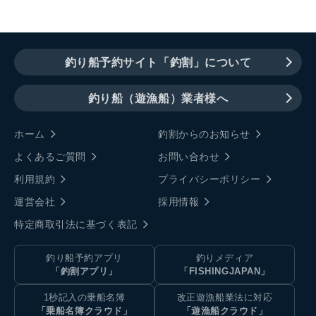
釣り船予約サイト「釣割」について
釣り船（遊漁船）業者様へ
ホーム
釣割からのお知らせ
よくあるご質問
お問い合わせ
利用規約
プライバシーポリシー
運営会社
採用情報
特定商取引法に基づく表記
釣り船予約アプリ
釣りメディア
「釣割アプリ」
「FISHINGJAPAN」
1秒記入の乗船名簿
改正遊漁船業法に対応
「乗船名簿クラウド」
「遊漁船クラウド」