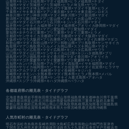
山形県×キジハタ
福島県×マダイ
福島県×ヒラメ
福島県×チダイ
茨城県×マダイ
茨城県×ブリ
茨城県×ヒラメ
埼玉県×サワラ
埼玉県×タチウオ
埼玉県×ホウボウ
千葉県×マダイ
千葉県×ヒラメ
千葉県×イサキ
東京都×マアジ
東京都×タチウオ
東京都×シロギス
神奈川県×マアジ
神奈川県×マダイ
神奈川県×ブリ
新潟県×マダイ
新潟県×ブリ
新潟県×マアジ
富山県×アオリイカ
富山県×ブリ
富山県×マダイ
石川県×ブリ
石川県×キジハタ
石川県×マダイ
福井県×ケンサキイカ
福井県×マダイ
福井県×アオリイカ
静岡県×マダイ
静岡県×イサキ
静岡県×マアジ
愛知県×ブリ
愛知県×マダイ
愛知県×タチウオ
三重県×ブリ
三重県×マダイ
三重県×ヒラメ
京都府×ケンサキイカ
京都府×ブリ
京都府×マダイ
大阪府×マダイ
大阪府×サワラ
大阪府×ブリ
兵庫県×ブリ
兵庫県×マダイ
兵庫県×マダコ
和歌山県×マダイ
和歌山県×マアジ
和歌山県×ブリ
鳥取県×ケンサキイカ
鳥取県×マアジ
鳥取県×スルメイカ
岡山県×スズキ
岡山県×マダイ
岡山県×ヒラメ
広島県×マダイ
広島県×キジハタ
広島県×サワラ
山口県×マダイ
山口県×ケンサキイカ
山口県×キジハタ
徳島県×ブリ
徳島県×マアジ
徳島県×チダイ
香川県×マダイ
香川県×アオリイカ
香川県×マゴチ
愛媛県×マダイ
愛媛県×ブリ
愛媛県×キジハタ
高知県×カンパチ
高知県×アカアマダイ
高知県×イサキ
福岡県×マダイ
福岡県×ヤリイカ
福岡県×ケンサキイカ
佐賀県×マダイ
佐賀県×ヒラマサ
佐賀県×アカアマダイ
長崎県×マダイ
長崎県×キジハタ
長崎県×オオモンハタ
熊本県×マダイ
熊本県×ヒラメ
熊本県×メバル
鹿児島県×マダイ
鹿児島県×ケンサキイカ
鹿児島県×アオハタ
沖縄県×スジアラ
沖縄県×キハダ
沖縄県×バラハタ
各都道府県の潮見表
・タイドグラフ
北海道
青森県
岩手県
秋田県
宮城県
山形県
福島県
東京都
神奈川県
千葉県
茨城県
新潟県
富山県
石川県
福井県
愛知県
静岡県
三重県
大阪府
兵庫県
和歌山県
京都府
広島県
岡山県
山口県
鳥取県
島根県
高知県
香川県
徳島県
愛媛県
福岡県
佐賀県
長崎県
熊本県
大分県
宮崎県
鹿児島県
沖縄県
人気市町村の潮見表・タイドグラフ
明石市
浜松市
糸島市
長崎市
周防大島町
広島市
和歌山市
鳴門市
富津市
下関市
北九州市
木更津市
姫路市
淡路市
九十九里町
石巻市
平戸市
横浜市