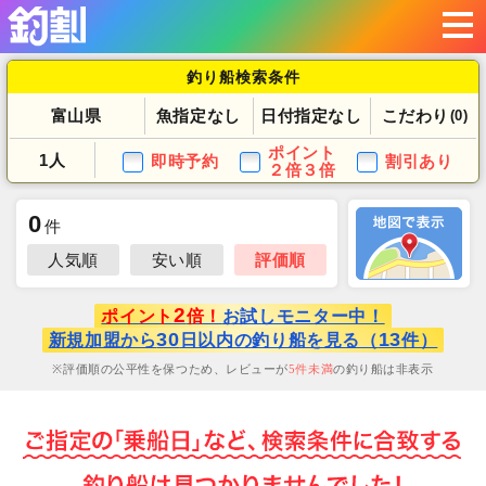
釣り船検索条件
富山県
魚指定なし
日付指定なし
こだわり
(0)
ポイント
1人
即時予約
割引あり
２倍３倍
0
件
人気順
安い順
評価順
2
ポイント
倍！
お試しモニター中！
30
13
新規加盟から
日以内の釣り船を見る（
件）
評価順の公平性を保つため、レビューが
5
件未満
の釣り船は非表示