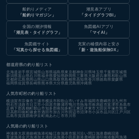
船釣りメディア
潮見表アプリ
「船釣りマガジン」
「タイドグラフBI」
全国の潮汐情報
魚図鑑AIアプリ
「潮見表・タイドグラフ」
「マイAI」
魚図鑑サイト
充実の補償内容と安さ
「写真から探せる魚図鑑」
「新・遊漁船保険DX」
都道府県の釣り船リスト
北海道
岩手県
宮城県
山形県
福島県
東京都
神奈川県
埼玉県
千葉県
茨城県
新潟県
富山県
石川県
福井県
愛知県
静岡県
三重県
大阪府
兵庫県
和歌山県
京都府
広島県
岡山県
山口県
鳥取県
島根県
高知県
香川県
徳島県
愛媛県
福岡県
佐賀県
長崎県
熊本県
大分県
鹿児島県
沖縄県
人気市町村の釣り船リスト
横須賀市
宗像市
三浦市
横浜市
和歌山市
いすみ市
福岡市
鹿嶋市
北九州市
明石市
淡路市
日立市
小田原市
勝浦市
鴨川市
熱海市
南房総市
富津市
糸島市
足柄下郡真鶴町
館山市
知多郡南知多町
江東区
伊東市
大田区
平塚市
旭市
日高郡印南町
鎌倉市
酒田市
加古川市
田辺市
沼津市
小浜市
品川区
江戸川区
広島市
賀茂郡南伊豆町
南あわじ市
市川市
人気港の釣り船リスト
神湊港
大原港
鐘崎漁港
松輪江奈漁港
市堀川沿い
間口漁港
鹿嶋旧港
育波漁港
金沢漁港
加太港
姪浜漁港
小田原新港
鹿嶋新港
印南港
飯岡漁港