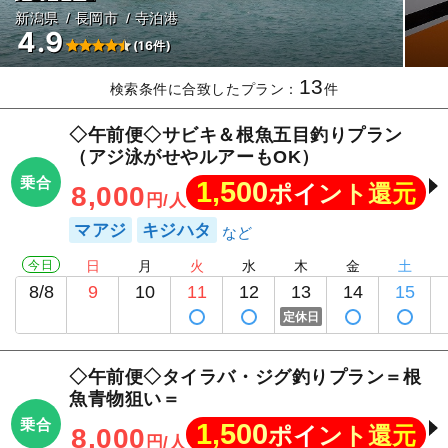
新潟県
長岡市
寺泊港
4.9
(16件)
13
検索条件に合致したプラン：
件
◇午前便◇サビキ＆根魚五目釣りプラン
（アジ泳がせやルアーもOK）
乗合
1,500
ポイント還元
8,000
円/人
マアジ
キジハタ
今日
日
月
火
水
木
金
土
8/8
9
10
11
12
13
14
15
定休日
◇午前便◇タイラバ・ジグ釣りプラン＝根
魚青物狙い＝
乗合
1,500
ポイント還元
8,000
円/人