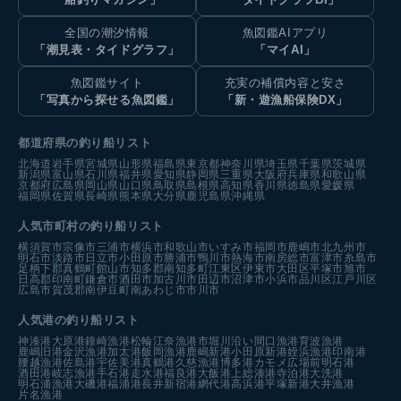
全国の潮汐情報
魚図鑑AIアプリ
「潮見表・タイドグラフ」
「マイAI」
魚図鑑サイト
充実の補償内容と安さ
「写真から探せる魚図鑑」
「新・遊漁船保険DX」
都道府県の釣り船リスト
北海道
岩手県
宮城県
山形県
福島県
東京都
神奈川県
埼玉県
千葉県
茨城県
新潟県
富山県
石川県
福井県
愛知県
静岡県
三重県
大阪府
兵庫県
和歌山県
京都府
広島県
岡山県
山口県
鳥取県
島根県
高知県
香川県
徳島県
愛媛県
福岡県
佐賀県
長崎県
熊本県
大分県
鹿児島県
沖縄県
人気市町村の釣り船リスト
横須賀市
宗像市
三浦市
横浜市
和歌山市
いすみ市
福岡市
鹿嶋市
北九州市
明石市
淡路市
日立市
小田原市
勝浦市
鴨川市
熱海市
南房総市
富津市
糸島市
足柄下郡真鶴町
館山市
知多郡南知多町
江東区
伊東市
大田区
平塚市
旭市
日高郡印南町
鎌倉市
酒田市
加古川市
田辺市
沼津市
小浜市
品川区
江戸川区
広島市
賀茂郡南伊豆町
南あわじ市
市川市
人気港の釣り船リスト
神湊港
大原港
鐘崎漁港
松輪江奈漁港
市堀川沿い
間口漁港
育波漁港
鹿嶋旧港
金沢漁港
加太港
飯岡漁港
鹿嶋新港
小田原新港
姪浜漁港
印南港
腰越漁港
佐島港
宇佐美港
真鶴港
久慈漁港
博多港カモメ広場前
明石港
酒田港
岐志漁港
手石港
走水港
福良港
大飯港
上総湊港
寺泊港
大洗港
明石浦漁港
大磯港
福浦港
長井新宿港
網代港
高浜港
平塚新港
大井漁港
片名漁港