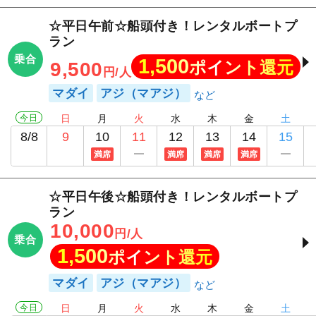
☆平日午前☆船頭付き！レンタルボートプ
ラン
乗合
1,500
ポイント還元
9,500
円/人
マダイ
アジ（マアジ）
今日
日
月
火
水
木
金
土
8/8
9
10
11
12
13
14
15
満席
満席
満席
満席
☆平日午後☆船頭付き！レンタルボートプ
ラン
10,000
円/人
乗合
1,500
ポイント還元
マダイ
アジ（マアジ）
今日
日
月
火
水
木
金
土