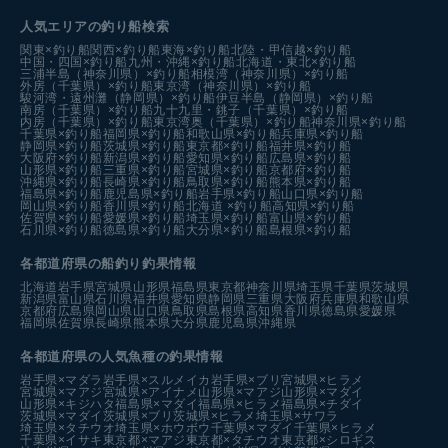
人気エリアの釣り船検索
関東×釣り船
関西×釣り船
東海×釣り船
北陸・甲信越×釣り船
中国・四国×釣り船
九州・沖縄×釣り船
北海道・東北×釣り船
三浦半島（神奈川県）×釣り船
相模湾（神奈川県）×釣り船
外房（千葉県）×釣り船
東京湾（神奈川県）×釣り船
駿河湾・遠州灘（静岡県）×釣り船
伊豆半島（静岡県）×釣り船
南房（千葉県）×釣り船
九十九里・銚子（千葉県）×釣り船
内房（千葉県）×釣り船
東京湾奥（千葉県）×釣り船
神奈川県×釣り船
千葉県×釣り船
福岡県×釣り船
和歌山県×釣り船
兵庫県×釣り船
静岡県×釣り船
茨城県×釣り船
東京都×釣り船
福井県×釣り船
大阪府×釣り船
新潟県×釣り船
愛知県×釣り船
広島県×釣り船
山形県×釣り船
三重県×釣り船
宮城県×釣り船
京都府×釣り船
沖縄県×釣り船
長崎県×釣り船
鳥取県×釣り船
熊本県×釣り船
福島県×釣り船
鹿児島県×釣り船
岩手県×釣り船
山口県×釣り船
岡山県×釣り船
香川県×釣り船
北海道 ×釣り船
高知県×釣り船
佐賀県×釣り船
愛媛県×釣り船
埼玉県×釣り船
富山県×釣り船
石川県×釣り船
徳島県×釣り船
大分県×釣り船
島根県×釣り船
各都道府県の船釣り釣果情報
北海道
岩手県
宮城県
山形県
福島県
東京都
神奈川県
埼玉県
千葉県
茨城県
新潟県
富山県
石川県
福井県
愛知県
静岡県
三重県
大阪府
兵庫県
和歌山県
京都府
広島県
岡山県
山口県
鳥取県
島根県
高知県
香川県
徳島県
愛媛県
福岡県
佐賀県
長崎県
熊本県
大分県
鹿児島県
沖縄県
各都道府県の人気魚種の釣果情報
岩手県×マダラ
岩手県×スルメイカ
岩手県×ブリ
宮城県×ヒラメ
宮城県×マアジ
宮城県×アイナメ
山形県×マアジ
山形県×マダイ
山形県×キジハタ
福島県×マダイ
福島県×ヒラメ
福島県×チダイ
茨城県×マダイ
茨城県×ブリ
茨城県×ヒラメ
埼玉県×サワラ
埼玉県×タチウオ
埼玉県×ホウボウ
千葉県×マダイ
千葉県×ヒラメ
千葉県×イサキ
東京都×マアジ
東京都×タチウオ
東京都×シロギス