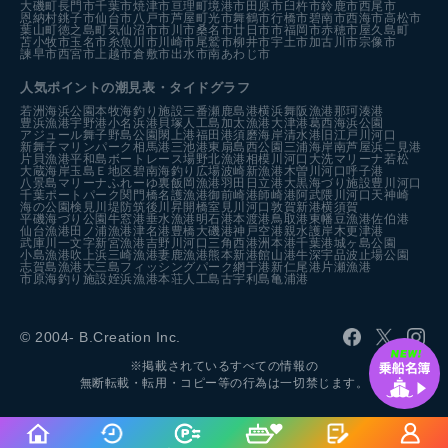
大磯町
長門市
千葉市
焼津市
亘理町
境港市
田原市
臼杵市
鈴鹿市
西尾市
恩納村
銚子市
仙台市
八戸市
芦屋町
光市
舞鶴市
行橋市
碧南市
西海市
高松市
葉山町
徳之島町
気仙沼市
市川市
桑名市
廿日市市
福岡市
赤穂市
屋久島町
苫小牧市
玉名市
糸魚川市
川崎市
尾鷲市
柳井市
宇土市
加古川市
宗像市
諫早市
西宮市
上越市
倉敷市
出水市
南あわじ市
人気ポイントの潮見表・タイドグラフ
若洲海浜公園
本牧海釣り施設
三番瀬
鹿島港
横浜
舞阪漁港
那珂湊港
豊浜漁港
宇野港
小名浜港
貝塚人工島
加太漁港
大津港
葛西海浜公園
アジュール舞子
野島公園
閖上港
福田港
須磨海岸
清水港
旧江戸川河口
新舞子マリンパーク
相馬港
三池港
東扇島西公園
三浦海岸
南芦屋浜
二見港
片貝漁港
平和島ボートレース場
野北漁港
相模川河口
大洗マリーナ
若松
大蔵海岸
玉島Ｅ地区
碧南海釣り広場
波崎新漁港
木曽川河口
呼子港
八景島マリーナ
ふれーゆ裏
飯岡漁港
羽田
日立港
大黒海づり施設
豊川河口
千葉ポートパーク
関門橋
名護漁港
御前崎港
師崎港
阿武隈川河口
天神崎
海の公園
検見川堤防
筑後川昇開橋
室見川河口
敦賀新港
横須賀
平磯海づり公園
牛窓港
垂水漁港
明石港
本渡港
鳥取港
東幡豆漁港
佐伯港
仙台漁港
田ノ浦漁港
津名港
豊橋
大磯港
神戸空港親水護岸
木更津港
武庫川一文字
新宮漁港
吉野川河口
三角西港
洲本港
千葉港
城ヶ島公園
小島漁港
吹上浜
三崎漁港
妻鹿漁港
熊本新港
館山港
牛深
宇品波止場公園
志賀島漁港
大三島フィッシングパーク
網干港
新仁尾港
片瀬漁港
市原海釣り施設
姪浜漁港
本荘人工島
古宇利島
亀浦港
© 2004- B.Creation Inc.
※掲載されているすべての情報の
無断転載・転用・コピー等の行為は一切禁じます。