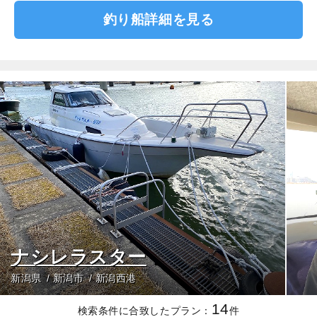
釣り船詳細を見る
ナシレラスター
新潟県
新潟市
新潟西港
14
検索条件に合致したプラン：
件