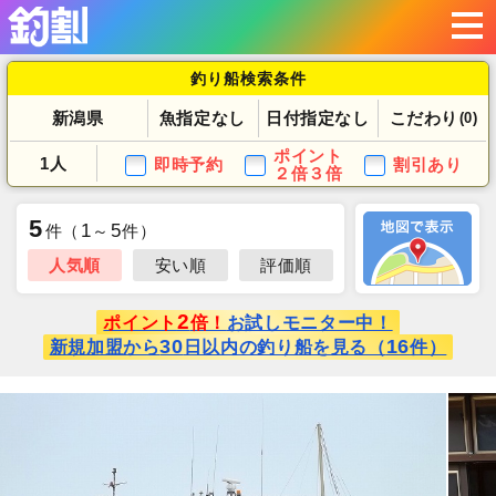
釣り船検索条件
新潟県
魚指定なし
日付指定なし
こだわり
(0)
ポイント
1人
即時予約
割引あり
２倍３倍
5
1
5
件
（
～
件）
人気順
安い順
評価順
2
ポイント
倍！
お試しモニター中！
30
16
新規加盟から
日以内の釣り船を見る（
件）