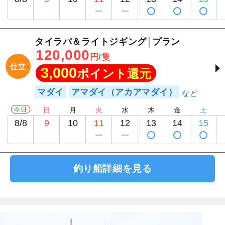
タイラバ＆ライトジギング│プラン
120,000
円/隻
仕立
3,000
ポイント還元
マダイ
アマダイ（アカアマダイ）
今日
日
月
火
水
木
金
土
8/8
9
10
11
12
13
14
15
釣り船詳細を見る