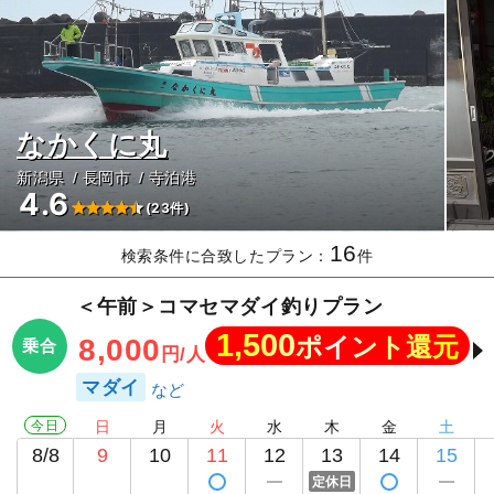
なかくに丸
新潟県
長岡市
寺泊港
4.6
(23件)
16
検索条件に合致したプラン：
件
＜午前＞コマセマダイ釣りプラン
1,500
ポイント還元
8,000
乗合
円/人
マダイ
今日
日
月
火
水
木
金
土
8/8
9
10
11
12
13
14
15
定休日