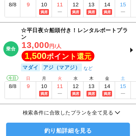
8/8
9
10
11
12
13
14
15
満席
満席
満席
満席
☆平日夜☆船頭付き！レンタルボートプラ
ン
13,000
円/人
乗合
1,500
ポイント還元
マダイ
アジ（マアジ）
今日
日
月
火
水
木
金
土
8/8
9
10
11
12
13
14
15
満席
満席
満席
満席
検索条件に合致したプランを全て見る
釣り船詳細を見る