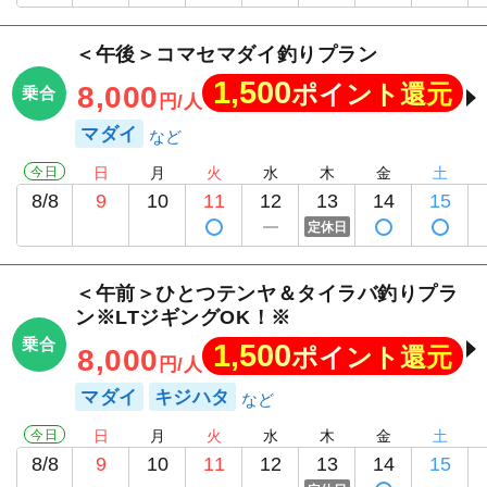
＜午後＞コマセマダイ釣りプラン
1,500
ポイント還元
8,000
乗合
円/人
マダイ
今日
日
月
火
水
木
金
土
8/8
9
10
11
12
13
14
15
定休日
＜午前＞ひとつテンヤ＆タイラバ釣りプラ
ン※LTジギングOK！※
乗合
1,500
ポイント還元
8,000
円/人
マダイ
キジハタ
今日
日
月
火
水
木
金
土
8/8
9
10
11
12
13
14
15