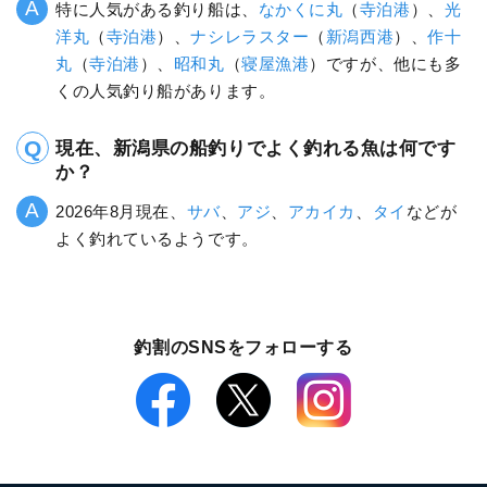
特に人気がある釣り船は、
なかくに丸
（
寺泊港
）、
光
洋丸
（
寺泊港
）、
ナシレラスター
（
新潟西港
）、
作十
丸
（
寺泊港
）、
昭和丸
（
寝屋漁港
）ですが、他にも多
くの人気釣り船があります。
現在、新潟県の船釣りでよく釣れる魚は何です
か？
2026年8月現在、
サバ
、
アジ
、
アカイカ
、
タイ
などが
よく釣れているようです。
釣割のSNSをフォローする