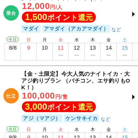
12,000
円/人
乗合
1,500
ポイント還元
マダイ
アマダイ（アカアマダイ）
今日
日
月
火
水
木
金
土
8/8
9
10
11
12
13
14
15
【金・土限定】今大人気のナイトイカ・大
アジ釣りプラン （バチコン、エサ釣りもO
K！）
100,000
仕立
円/隻
3,000
ポイント還元
アジ（マアジ）
ケンサキイカ
今日
日
月
火
水
木
金
土
8/8
9
10
11
12
13
14
15