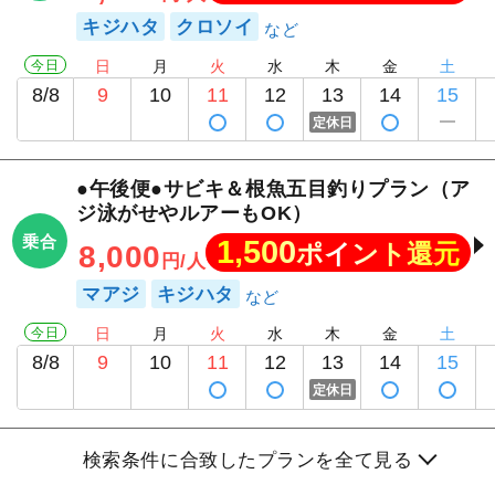
キジハタ
クロソイ
今日
日
月
火
水
木
金
土
8/8
9
10
11
12
13
14
15
定休日
●午後便●サビキ＆根魚五目釣りプラン（ア
ジ泳がせやルアーもOK）
乗合
1,500
ポイント還元
8,000
円/人
マアジ
キジハタ
今日
日
月
火
水
木
金
土
8/8
9
10
11
12
13
14
15
定休日
検索条件に合致したプランを全て見る