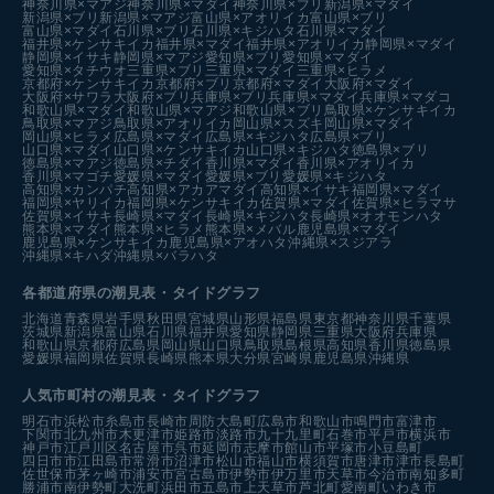
神奈川県×マアジ
神奈川県×マダイ
神奈川県×ブリ
新潟県×マダイ
新潟県×ブリ
新潟県×マアジ
富山県×アオリイカ
富山県×ブリ
富山県×マダイ
石川県×ブリ
石川県×キジハタ
石川県×マダイ
福井県×ケンサキイカ
福井県×マダイ
福井県×アオリイカ
静岡県×マダイ
静岡県×イサキ
静岡県×マアジ
愛知県×ブリ
愛知県×マダイ
愛知県×タチウオ
三重県×ブリ
三重県×マダイ
三重県×ヒラメ
京都府×ケンサキイカ
京都府×ブリ
京都府×マダイ
大阪府×マダイ
大阪府×サワラ
大阪府×ブリ
兵庫県×ブリ
兵庫県×マダイ
兵庫県×マダコ
和歌山県×マダイ
和歌山県×マアジ
和歌山県×ブリ
鳥取県×ケンサキイカ
鳥取県×マアジ
鳥取県×アオリイカ
岡山県×スズキ
岡山県×マダイ
岡山県×ヒラメ
広島県×マダイ
広島県×キジハタ
広島県×ブリ
山口県×マダイ
山口県×ケンサキイカ
山口県×キジハタ
徳島県×ブリ
徳島県×マアジ
徳島県×チダイ
香川県×マダイ
香川県×アオリイカ
香川県×マゴチ
愛媛県×マダイ
愛媛県×ブリ
愛媛県×キジハタ
高知県×カンパチ
高知県×アカアマダイ
高知県×イサキ
福岡県×マダイ
福岡県×ヤリイカ
福岡県×ケンサキイカ
佐賀県×マダイ
佐賀県×ヒラマサ
佐賀県×イサキ
長崎県×マダイ
長崎県×キジハタ
長崎県×オオモンハタ
熊本県×マダイ
熊本県×ヒラメ
熊本県×メバル
鹿児島県×マダイ
鹿児島県×ケンサキイカ
鹿児島県×アオハタ
沖縄県×スジアラ
沖縄県×キハダ
沖縄県×バラハタ
各都道府県の潮見表
・タイドグラフ
北海道
青森県
岩手県
秋田県
宮城県
山形県
福島県
東京都
神奈川県
千葉県
茨城県
新潟県
富山県
石川県
福井県
愛知県
静岡県
三重県
大阪府
兵庫県
和歌山県
京都府
広島県
岡山県
山口県
鳥取県
島根県
高知県
香川県
徳島県
愛媛県
福岡県
佐賀県
長崎県
熊本県
大分県
宮崎県
鹿児島県
沖縄県
人気市町村の潮見表・タイドグラフ
明石市
浜松市
糸島市
長崎市
周防大島町
広島市
和歌山市
鳴門市
富津市
下関市
北九州市
木更津市
姫路市
淡路市
九十九里町
石巻市
平戸市
横浜市
神戸市
江戸川区
名古屋市
呉市
延岡市
志摩市
館山市
平塚市
小豆島町
四日市市
江田島市
常滑市
沼津市
松山市
福山市
横須賀市
唐津市
津市
長島町
佐世保市
茅ヶ崎市
浦安市
宮古島市
伊勢市
伊万里市
天草市
今治市
南知多町
勝浦市
南伊勢町
大洗町
浜田市
五島市
上天草市
芦北町
愛南町
いわき市