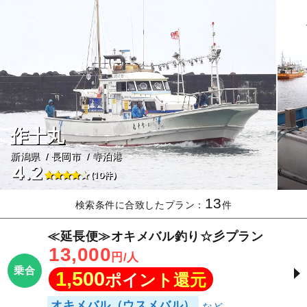
作十丸
新潟県
長岡市
寺泊港
4.2
(10件)
13
検索条件に合致したプラン：
件
≪延長便≫オキメバル釣り☆彡プラン
13,000
円/人
乗合
1,500
ポイント還元
オキメバル（ウスメバル）