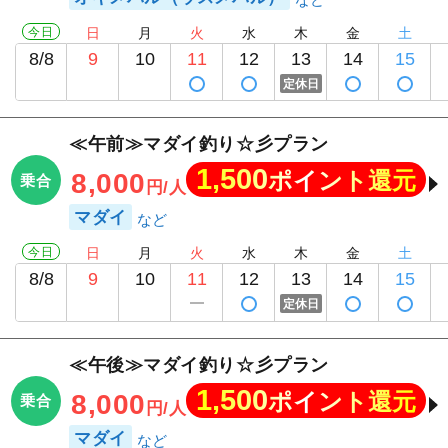
今日
日
月
火
水
木
金
土
8/8
9
10
11
12
13
14
15
定休日
≪午前≫マダイ釣り☆彡プラン
1,500
ポイント還元
8,000
乗合
円/人
マダイ
今日
日
月
火
水
木
金
土
8/8
9
10
11
12
13
14
15
定休日
≪午後≫マダイ釣り☆彡プラン
1,500
ポイント還元
8,000
乗合
円/人
マダイ