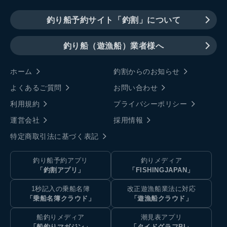
釣り船予約サイト「釣割」について
釣り船（遊漁船）業者様へ
ホーム
釣割からのお知らせ
よくあるご質問
お問い合わせ
利用規約
プライバシーポリシー
運営会社
採用情報
特定商取引法に基づく表記
釣り船予約アプリ
釣りメディア
「釣割アプリ」
「FISHINGJAPAN」
1秒記入の乗船名簿
改正遊漁船業法に対応
「乗船名簿クラウド」
「遊漁船クラウド」
船釣りメディア
潮見表アプリ
「船釣りマガジン」
「タイドグラフBI」