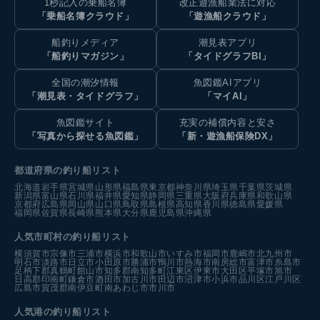
1秒記入の乗船名簿
改正遊漁船業法に対応
「乗船名簿クラウド」
「遊漁船クラウド」
船釣りメディア
潮見表アプリ
「船釣りマガジン」
「タイドグラフBI」
全国の潮汐情報
魚図鑑AIアプリ
「潮見表・タイドグラフ」
「マイAI」
魚図鑑サイト
充実の補償内容と安さ
「写真から探せる魚図鑑」
「新・遊漁船保険DX」
都道府県の釣り船リスト
北海道
岩手県
宮城県
山形県
福島県
東京都
神奈川県
埼玉県
千葉県
茨城県
新潟県
富山県
石川県
福井県
愛知県
静岡県
三重県
大阪府
兵庫県
和歌山県
京都府
広島県
岡山県
山口県
鳥取県
島根県
高知県
香川県
徳島県
愛媛県
福岡県
佐賀県
長崎県
熊本県
大分県
鹿児島県
沖縄県
人気市町村の釣り船リスト
横須賀市
宗像市
三浦市
横浜市
和歌山市
いすみ市
福岡市
鹿嶋市
北九州市
明石市
淡路市
日立市
小田原市
勝浦市
鴨川市
熱海市
南房総市
富津市
糸島市
足柄下郡真鶴町
館山市
知多郡南知多町
江東区
伊東市
大田区
平塚市
旭市
日高郡印南町
鎌倉市
酒田市
加古川市
田辺市
沼津市
小浜市
品川区
江戸川区
広島市
賀茂郡南伊豆町
南あわじ市
市川市
人気港の釣り船リスト