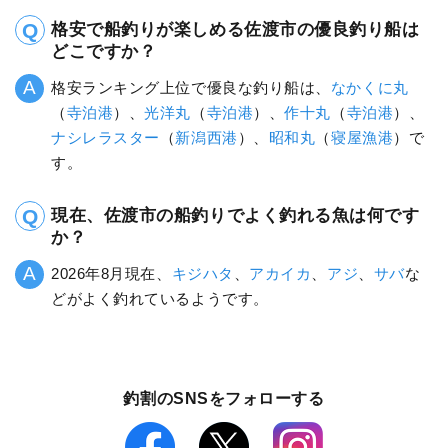
格安で船釣りが楽しめる佐渡市の優良釣り船は
どこですか？
格安ランキング上位で優良な釣り船は、
なかくに丸
（
寺泊港
）、
光洋丸
（
寺泊港
）、
作十丸
（
寺泊港
）、
ナシレラスター
（
新潟西港
）、
昭和丸
（
寝屋漁港
）で
す。
現在、佐渡市の船釣りでよく釣れる魚は何です
か？
2026年8月現在、
キジハタ
、
アカイカ
、
アジ
、
サバ
な
どがよく釣れているようです。
釣割のSNSをフォローする