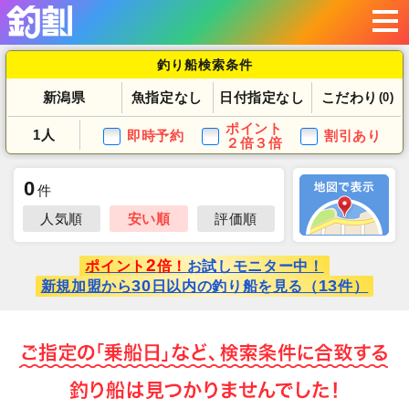
釣り船検索条件
新潟県
魚指定なし
日付指定なし
こだわり
(0)
ポイント
1人
即時予約
割引あり
２倍３倍
0
件
人気順
安い順
評価順
2
ポイント
倍！
お試しモニター中！
30
13
新規加盟から
日以内の釣り船を見る（
件）