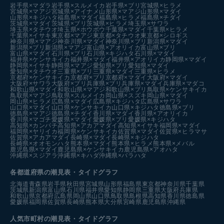
岩手県×マダラ
岩手県×スルメイカ
岩手県×ブリ
宮城県×ヒラメ
宮城県×マアジ
宮城県×アイナメ
山形県×マアジ
山形県×マダイ
山形県×キジハタ
福島県×マダイ
福島県×ヒラメ
福島県×チダイ
茨城県×マダイ
茨城県×ブリ
茨城県×ヒラメ
埼玉県×サワラ
埼玉県×タチウオ
埼玉県×ホウボウ
千葉県×マダイ
千葉県×ヒラメ
千葉県×イサキ
東京都×マアジ
東京都×タチウオ
東京都×シロギス
神奈川県×マアジ
神奈川県×マダイ
神奈川県×ブリ
新潟県×マダイ
新潟県×ブリ
新潟県×マアジ
富山県×アオリイカ
富山県×ブリ
富山県×マダイ
石川県×ブリ
石川県×キジハタ
石川県×マダイ
福井県×ケンサキイカ
福井県×マダイ
福井県×アオリイカ
静岡県×マダイ
静岡県×イサキ
静岡県×マアジ
愛知県×ブリ
愛知県×マダイ
愛知県×タチウオ
三重県×ブリ
三重県×マダイ
三重県×ヒラメ
京都府×ケンサキイカ
京都府×ブリ
京都府×マダイ
大阪府×マダイ
大阪府×サワラ
大阪府×ブリ
兵庫県×ブリ
兵庫県×マダイ
兵庫県×マダコ
和歌山県×マダイ
和歌山県×マアジ
和歌山県×ブリ
鳥取県×ケンサキイカ
鳥取県×マアジ
鳥取県×スルメイカ
岡山県×スズキ
岡山県×マダイ
岡山県×ヒラメ
広島県×マダイ
広島県×キジハタ
広島県×サワラ
山口県×マダイ
山口県×ケンサキイカ
山口県×キジハタ
徳島県×ブリ
徳島県×マアジ
徳島県×チダイ
香川県×マダイ
香川県×アオリイカ
香川県×マゴチ
愛媛県×マダイ
愛媛県×ブリ
愛媛県×キジハタ
高知県×カンパチ
高知県×アカアマダイ
高知県×イサキ
福岡県×マダイ
福岡県×ヤリイカ
福岡県×ケンサキイカ
佐賀県×マダイ
佐賀県×ヒラマサ
佐賀県×アカアマダイ
長崎県×マダイ
長崎県×キジハタ
長崎県×オオモンハタ
熊本県×マダイ
熊本県×ヒラメ
熊本県×メバル
鹿児島県×マダイ
鹿児島県×ケンサキイカ
鹿児島県×アオハタ
沖縄県×スジアラ
沖縄県×キハダ
沖縄県×バラハタ
各都道府県の潮見表
・タイドグラフ
北海道
青森県
岩手県
秋田県
宮城県
山形県
福島県
東京都
神奈川県
千葉県
茨城県
新潟県
富山県
石川県
福井県
愛知県
静岡県
三重県
大阪府
兵庫県
和歌山県
京都府
広島県
岡山県
山口県
鳥取県
島根県
高知県
香川県
徳島県
愛媛県
福岡県
佐賀県
長崎県
熊本県
大分県
宮崎県
鹿児島県
沖縄県
人気市町村の潮見表・タイドグラフ