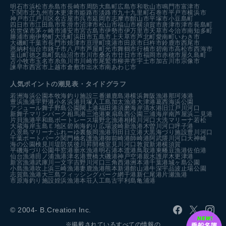
明石市
浜松市
糸島市
長崎市
周防大島町
広島市
和歌山市
鳴門市
富津市
下関市
北九州市
木更津市
姫路市
淡路市
九十九里町
石巻市
平戸市
横浜市
神戸市
江戸川区
名古屋市
呉市
延岡市
志摩市
館山市
平塚市
小豆島町
四日市市
江田島市
常滑市
沼津市
松山市
福山市
横須賀市
唐津市
津市
長島町
佐世保市
茅ヶ崎市
浦安市
宮古島市
伊勢市
伊万里市
天草市
今治市
南知多町
勝浦市
南伊勢町
大洗町
浜田市
五島市
上天草市
芦北町
愛南町
いわき市
大磯町
千葉市
長門市
焼津市
亘理町
境港市
田原市
臼杵市
鈴鹿市
西尾市
恩納村
仙台市
銚子市
八戸市
芦屋町
光市
舞鶴市
行橋市
碧南市
高松市
西海市
葉山町
徳之島町
気仙沼市
市川市
桑名市
廿日市市
福岡市
赤穂市
屋久島町
苫小牧市
玉名市
糸魚川市
川崎市
尾鷲市
柳井市
宇土市
加古川市
宗像市
諫早市
西宮市
上越市
倉敷市
出水市
南あわじ市
人気ポイントの潮見表・タイドグラフ
若洲海浜公園
本牧海釣り施設
三番瀬
鹿島港
横浜
舞阪漁港
那珂湊港
豊浜漁港
宇野港
小名浜港
貝塚人工島
加太漁港
大津港
葛西海浜公園
アジュール舞子
野島公園
閖上港
福田港
須磨海岸
清水港
旧江戸川河口
新舞子マリンパーク
相馬港
三池港
東扇島西公園
三浦海岸
南芦屋浜
二見港
片貝漁港
平和島ボートレース場
野北漁港
相模川河口
大洗マリーナ
若松
大蔵海岸
玉島Ｅ地区
碧南海釣り広場
波崎新漁港
木曽川河口
呼子港
八景島マリーナ
ふれーゆ裏
飯岡漁港
羽田
日立港
大黒海づり施設
豊川河口
千葉ポートパーク
関門橋
名護漁港
御前崎港
師崎港
阿武隈川河口
天神崎
海の公園
検見川堤防
筑後川昇開橋
室見川河口
敦賀新港
横須賀
平磯海づり公園
牛窓港
垂水漁港
明石港
本渡港
鳥取港
東幡豆漁港
佐伯港
仙台漁港
田ノ浦漁港
津名港
豊橋
大磯港
神戸空港親水護岸
木更津港
新宮漁港
武庫川一文字
吉野川河口
三角西港
洲本港
千葉港
城ヶ島公園
小島漁港
吹上浜
三崎漁港
妻鹿漁港
熊本新港
館山港
牛深
宇品波止場公園
志賀島漁港
大三島フィッシングパーク
網干港
新仁尾港
片瀬漁港
市原海釣り施設
姪浜漁港
本荘人工島
古宇利島
亀浦港
© 2004- B.Creation Inc.
※掲載されているすべての情報の