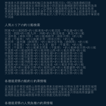
神湊港
大原港
鐘崎漁港
松輪江奈漁港
市堀川沿い
間口漁港
鹿嶋旧港
育波漁港
金沢漁港
加太港
姪浜漁港
小田原新港
鹿嶋新港
印南港
飯岡漁港
岐志漁港
酒田港
博多港カモメ広場前
久慈漁港
明石港
宇佐美港
佐島港
真鶴港
腰越漁港
走水港
福良港
手石港
大磯港
明石浦漁港
上総湊港
寺泊港
大洗港
大飯港
福浦港
境港中野港
金沢八景平潟
久美浜港
金田漁港
平塚新港
平潟港
人気エリアの釣り船検索
関東×釣り船
関西×釣り船
東海×釣り船
北陸・甲信越×釣り船
中国・四国×釣り船
九州・沖縄×釣り船
北海道・東北×釣り船
三浦半島（神奈川県）×釣り船
相模湾（神奈川県）×釣り船
外房（千葉県）×釣り船
東京湾（神奈川県）×釣り船
駿河湾・遠州灘（静岡県）×釣り船
伊豆半島（静岡県）×釣り船
南房（千葉県）×釣り船
九十九里・銚子（千葉県）×釣り船
内房（千葉県）×釣り船
東京湾奥（千葉県）×釣り船
神奈川県×釣り船
千葉県×釣り船
福岡県×釣り船
和歌山県×釣り船
兵庫県×釣り船
静岡県×釣り船
茨城県×釣り船
東京都×釣り船
福井県×釣り船
大阪府×釣り船
広島県×釣り船
愛知県×釣り船
新潟県×釣り船
山形県×釣り船
三重県×釣り船
長崎県×釣り船
宮城県×釣り船
京都府×釣り船
沖縄県×釣り船
鳥取県×釣り船
熊本県×釣り船
福島県×釣り船
山口県×釣り船
北海道 ×釣り船
岩手県×釣り船
鹿児島県×釣り船
香川県×釣り船
岡山県×釣り船
愛媛県×釣り船
高知県×釣り船
富山県×釣り船
佐賀県×釣り船
埼玉県×釣り船
大分県×釣り船
島根県×釣り船
徳島県×釣り船
石川県×釣り船
各都道府県の船釣り釣果情報
北海道
岩手県
宮城県
山形県
福島県
東京都
神奈川県
埼玉県
千葉県
茨城県
新潟県
富山県
石川県
福井県
愛知県
静岡県
三重県
大阪府
兵庫県
和歌山県
京都府
広島県
岡山県
山口県
鳥取県
島根県
高知県
香川県
徳島県
愛媛県
福岡県
佐賀県
長崎県
熊本県
大分県
鹿児島県
沖縄県
各都道府県の人気魚種の釣果情報