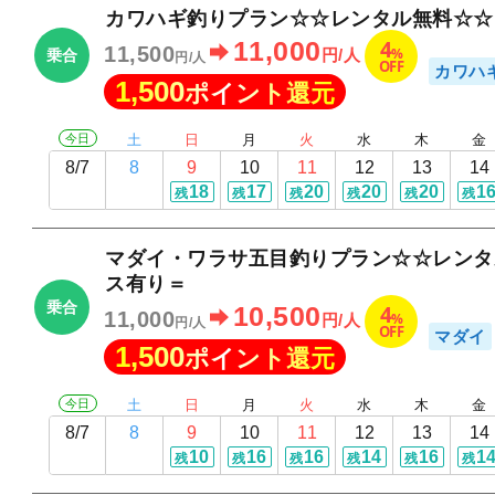
カワハギ釣りプラン☆☆レンタル無料☆☆
4
11,000
11,500
%
円/人
乗合
円/人
OFF
カワハ
1,500
ポイント還元
今日
土
日
月
火
水
木
金
8/7
8
9
10
11
12
13
14
18
17
20
20
20
1
残
残
残
残
残
残
マダイ・ワラサ五目釣りプラン☆☆レンタ
ス有り＝
乗合
4
10,500
11,000
%
円/人
円/人
OFF
マダイ
1,500
ポイント還元
今日
土
日
月
火
水
木
金
8/7
8
9
10
11
12
13
14
10
16
16
14
16
1
残
残
残
残
残
残