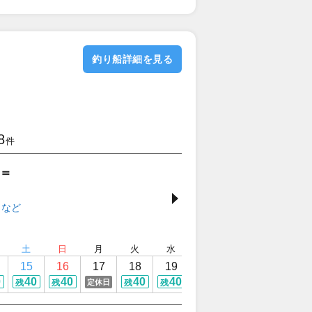
釣り船詳細を見る
8
件
＝
土
日
月
火
水
木
金
土
15
16
17
18
19
20
21
22
0
40
40
40
40
40
40
37
定休日
残
残
残
残
残
残
残