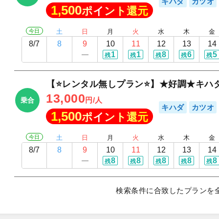
キハダ
カツオ
1,500
ポイント還元
今日
土
日
月
火
水
木
金
8/7
8
9
10
11
12
13
14
1
1
8
6
5
残
残
残
残
残
【⭐レンタル無しプラン⭐】★好調★キハ
13,000
円/人
乗合
キハダ
カツオ
1,500
ポイント還元
今日
土
日
月
火
水
木
金
8/7
8
9
10
11
12
13
14
8
8
8
8
8
残
残
残
残
残
検索条件に合致したプランを