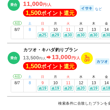
11,000
円/人
乗合
イサキ
1,500
ポイント還元
今日
土
日
月
火
水
木
金
8/7
8
9
10
11
12
13
14
25
29
30
30
30
3
残
残
残
残
残
残
カツオ・キハダ釣りプラン
3
13,000
13,500
%
円/人
乗合
円/人
OFF
カツオ
1,500
ポイント還元
今日
土
日
月
火
水
木
金
8/7
8
9
10
11
12
13
14
19
19
20
20
19
1
残
残
残
残
残
残
検索条件に合致したプランを