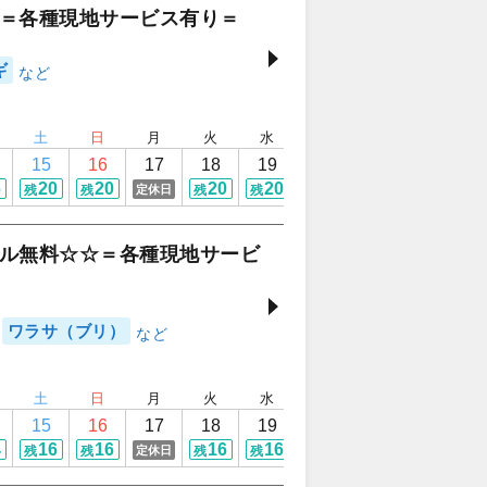
＝各種現地サービス有り＝
ギ
土
日
月
火
水
木
金
土
15
16
17
18
19
20
21
22
6
20
20
20
20
20
20
20
定休日
残
残
残
残
残
残
残
ル無料☆☆＝各種現地サービ
ワラサ（ブリ）
土
日
月
火
水
木
金
土
15
16
17
18
19
20
21
22
4
16
16
16
16
16
16
16
定休日
残
残
残
残
残
残
残