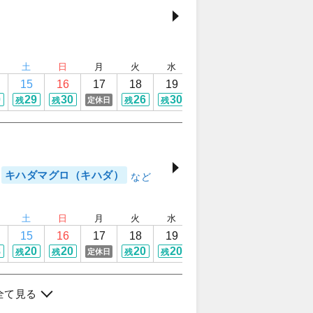
土
日
月
火
水
木
金
土
15
16
17
18
19
20
21
22
0
29
30
26
30
30
30
30
定休日
残
残
残
残
残
残
残
キハダマグロ（キハダ）
土
日
月
火
水
木
金
土
15
16
17
18
19
20
21
22
8
20
20
20
20
20
20
20
定休日
残
残
残
残
残
残
残
全て見る