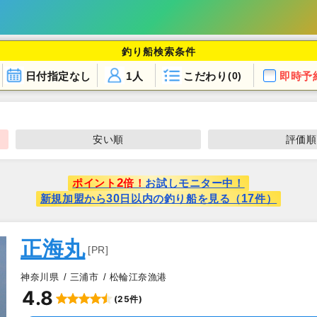
釣り船検索条件
日付指定なし
1人
こだわり
即時予
(0)
安い順
評価順
2
ポイント
倍！
お試しモニター中！
30
17
新規加盟から
日以内の釣り船を見る（
件）
正海丸
[PR]
神奈川県
三浦市
松輪江奈漁港
4.8
(25件)