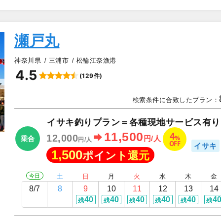
瀬戸丸
神奈川県
三浦市
松輪江奈漁港
4.5
(129件)
▲
検索条件に合致したプラン：
イサキ釣りプラン＝各種現地サービス有り
4
11,500
12,000
%
円/人
乗合
円/人
OFF
イサキ
1,500
ポイント還元
今日
土
日
月
火
水
木
金
8/7
8
9
10
11
12
13
14
40
40
40
40
40
4
残
残
残
残
残
残