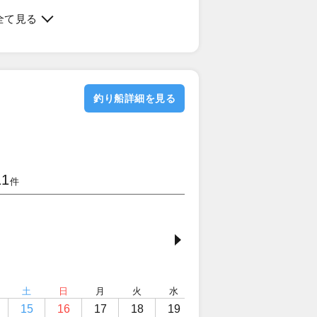
全て見る
釣り船詳細を見る
11
件
土
日
月
火
水
木
金
土
15
16
17
18
19
20
21
22