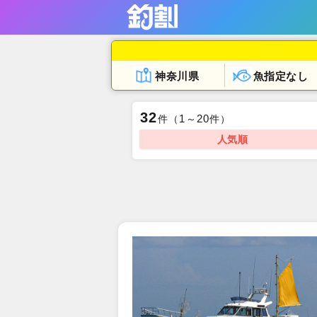
神奈川県
魚指定なし
32
1
20
件
（
～
件）
人気順