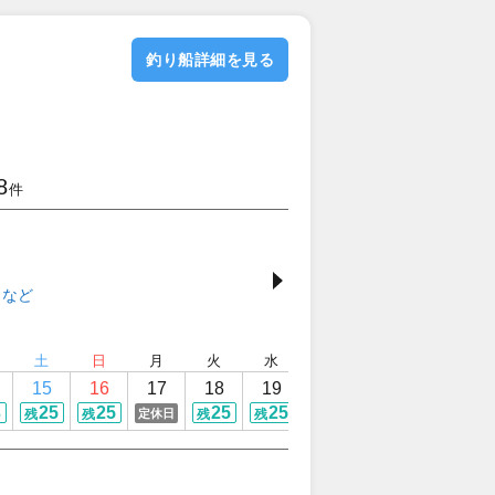
釣り船詳細を見る
8
件
土
日
月
火
水
木
金
土
15
16
17
18
19
20
21
22
3
25
25
25
25
25
25
22
定休日
残
残
残
残
残
残
残