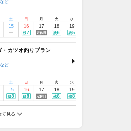
土
日
月
火
水
木
金
土
15
16
17
18
19
20
21
22
7
6
5
8
8
定休日
残
残
残
残
残
ダ・カツオ釣りプラン
土
日
月
火
水
木
金
土
15
16
17
18
19
20
21
22
8
8
8
8
8
8
8
定休日
残
残
残
残
残
残
残
全て見る