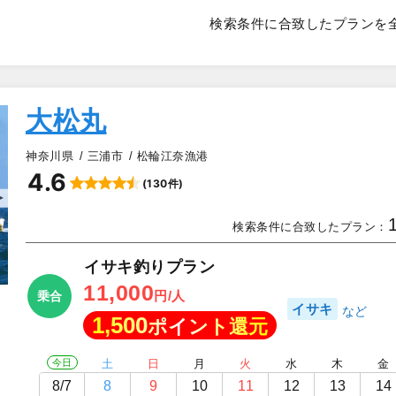
検索条件に合致したプランを
大松丸
神奈川県
三浦市
松輪江奈漁港
4.6
(130件)
▲
検索条件に合致したプラン：
イサキ釣りプラン
11,000
円/人
乗合
イサキ
1,500
ポイント還元
今日
土
日
月
火
水
木
金
8/7
8
9
10
11
12
13
14