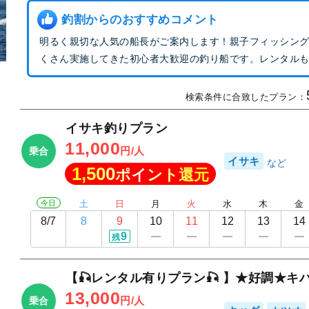
釣割からのおすすめコメント
明るく親切な人気の船長がご案内します！親子フィッシン
くさん実施してきた初心者大歓迎の釣り船です。レンタル
検索条件に合致したプラン：
イサキ釣りプラン
11,000
円/人
乗合
イサキ
1,500
ポイント還元
今日
土
日
月
火
水
木
金
8/7
8
9
10
11
12
13
14
9
残
【🎣レンタル有りプラン🎣 】★好調★
13,000
円/人
乗合