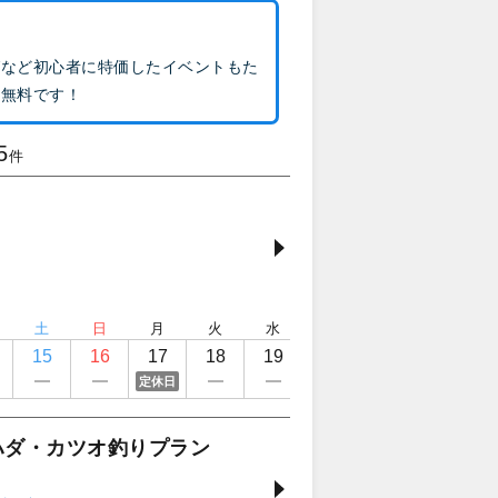
グなど初心者に特価したイベントもた
も無料です！
5
件
土
日
月
火
水
木
金
土
15
16
17
18
19
20
21
22
定休日
キハダ・カツオ釣りプラン