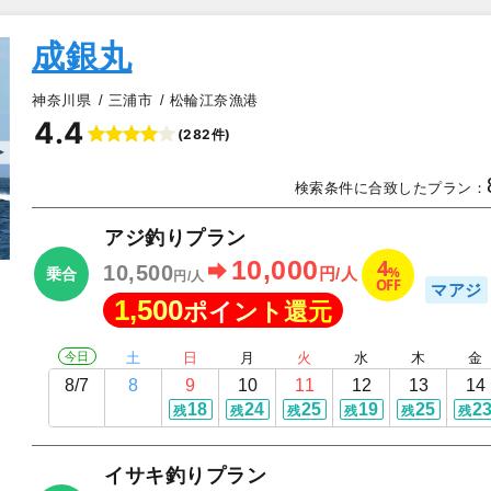
成銀丸
神奈川県
三浦市
松輪江奈漁港
4.4
(282件)
▲
検索条件に合致したプラン：
アジ釣りプラン
4
10,000
10,500
%
円/人
乗合
円/人
OFF
マアジ
1,500
ポイント還元
今日
土
日
月
火
水
木
金
8/7
8
9
10
11
12
13
14
18
24
25
19
25
2
残
残
残
残
残
残
イサキ釣りプラン