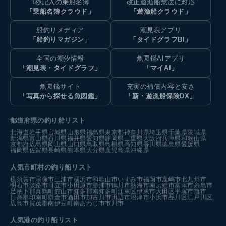
1秒記入の乗船名簿
改正遊漁船業法に対応
「乗船名簿クラウド」
「遊漁船クラウド」
船釣りメディア
潮見表アプリ
「船釣りマガジン」
「タイドグラフBI」
全国の潮汐情報
魚図鑑AIアプリ
「潮見表・タイドグラフ」
「マイAI」
魚図鑑サイト
充実の補償内容と安さ
「写真から探せる魚図鑑」
「新・遊漁船保険DX」
都道府県の釣り船リスト
北海道
岩手県
宮城県
山形県
福島県
東京都
神奈川県
埼玉県
千葉県
茨城県
新潟県
富山県
石川県
福井県
愛知県
静岡県
三重県
大阪府
兵庫県
和歌山県
京都府
広島県
岡山県
山口県
鳥取県
島根県
高知県
香川県
徳島県
愛媛県
福岡県
佐賀県
長崎県
熊本県
大分県
鹿児島県
沖縄県
人気市町村の釣り船リスト
横須賀市
宗像市
三浦市
横浜市
和歌山市
いすみ市
福岡市
鹿嶋市
北九州市
明石市
淡路市
日立市
小田原市
勝浦市
鴨川市
熱海市
南房総市
富津市
糸島市
足柄下郡真鶴町
館山市
知多郡南知多町
江東区
伊東市
大田区
平塚市
旭市
日高郡印南町
鎌倉市
酒田市
加古川市
田辺市
沼津市
小浜市
品川区
江戸川区
広島市
賀茂郡南伊豆町
南あわじ市
市川市
人気港の釣り船リスト