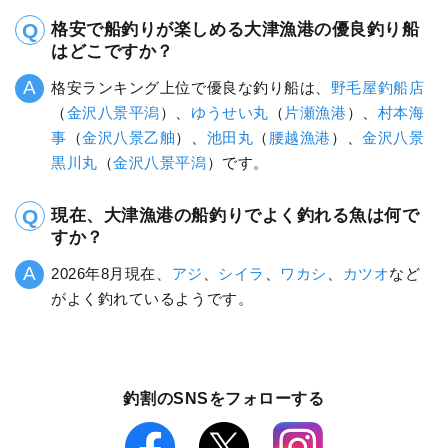
格安で船釣りが楽しめる大津漁港の優良釣り船
はどこですか？
格安ランキング上位で優良な釣り船は、
野毛屋釣船店
（
金沢八景平潟
）、
ゆうせい丸
（
片瀬漁港
）、
村本海
事
（
金沢八景乙舳
）、
池田丸
（
腰越漁港
）、
金沢八景
黒川丸
（
金沢八景平潟
）です。
現在、大津漁港の船釣りでよく釣れる魚は何で
すか？
2026年8月現在、
アジ
、
シイラ
、
ワカシ
、
カツオ
など
がよく釣れているようです。
釣割のSNSをフォローする