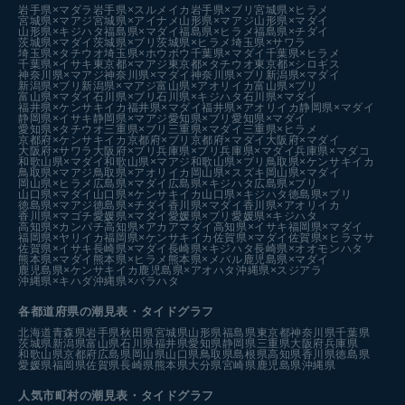
岩手県×マダラ
岩手県×スルメイカ
岩手県×ブリ
宮城県×ヒラメ
宮城県×マアジ
宮城県×アイナメ
山形県×マアジ
山形県×マダイ
山形県×キジハタ
福島県×マダイ
福島県×ヒラメ
福島県×チダイ
茨城県×マダイ
茨城県×ブリ
茨城県×ヒラメ
埼玉県×サワラ
埼玉県×タチウオ
埼玉県×ホウボウ
千葉県×マダイ
千葉県×ヒラメ
千葉県×イサキ
東京都×マアジ
東京都×タチウオ
東京都×シロギス
神奈川県×マアジ
神奈川県×マダイ
神奈川県×ブリ
新潟県×マダイ
新潟県×ブリ
新潟県×マアジ
富山県×アオリイカ
富山県×ブリ
富山県×マダイ
石川県×ブリ
石川県×キジハタ
石川県×マダイ
福井県×ケンサキイカ
福井県×マダイ
福井県×アオリイカ
静岡県×マダイ
静岡県×イサキ
静岡県×マアジ
愛知県×ブリ
愛知県×マダイ
愛知県×タチウオ
三重県×ブリ
三重県×マダイ
三重県×ヒラメ
京都府×ケンサキイカ
京都府×ブリ
京都府×マダイ
大阪府×マダイ
大阪府×サワラ
大阪府×ブリ
兵庫県×ブリ
兵庫県×マダイ
兵庫県×マダコ
和歌山県×マダイ
和歌山県×マアジ
和歌山県×ブリ
鳥取県×ケンサキイカ
鳥取県×マアジ
鳥取県×アオリイカ
岡山県×スズキ
岡山県×マダイ
岡山県×ヒラメ
広島県×マダイ
広島県×キジハタ
広島県×ブリ
山口県×マダイ
山口県×ケンサキイカ
山口県×キジハタ
徳島県×ブリ
徳島県×マアジ
徳島県×チダイ
香川県×マダイ
香川県×アオリイカ
香川県×マゴチ
愛媛県×マダイ
愛媛県×ブリ
愛媛県×キジハタ
高知県×カンパチ
高知県×アカアマダイ
高知県×イサキ
福岡県×マダイ
福岡県×ヤリイカ
福岡県×ケンサキイカ
佐賀県×マダイ
佐賀県×ヒラマサ
佐賀県×イサキ
長崎県×マダイ
長崎県×キジハタ
長崎県×オオモンハタ
熊本県×マダイ
熊本県×ヒラメ
熊本県×メバル
鹿児島県×マダイ
鹿児島県×ケンサキイカ
鹿児島県×アオハタ
沖縄県×スジアラ
沖縄県×キハダ
沖縄県×バラハタ
各都道府県の潮見表
・タイドグラフ
北海道
青森県
岩手県
秋田県
宮城県
山形県
福島県
東京都
神奈川県
千葉県
茨城県
新潟県
富山県
石川県
福井県
愛知県
静岡県
三重県
大阪府
兵庫県
和歌山県
京都府
広島県
岡山県
山口県
鳥取県
島根県
高知県
香川県
徳島県
愛媛県
福岡県
佐賀県
長崎県
熊本県
大分県
宮崎県
鹿児島県
沖縄県
人気市町村の潮見表・タイドグラフ