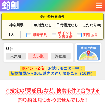
釣り船検索条件
神奈川県
魚指定なし
日付指定なし
こだわり
(0)
ポイント
1人
即時予約
割引あり
２倍３倍
0
件
人気順
安い順
評価順
2
ポイント
倍！
お試しモニター中！
30
16
新規加盟から
日以内の釣り船を見る（
件）