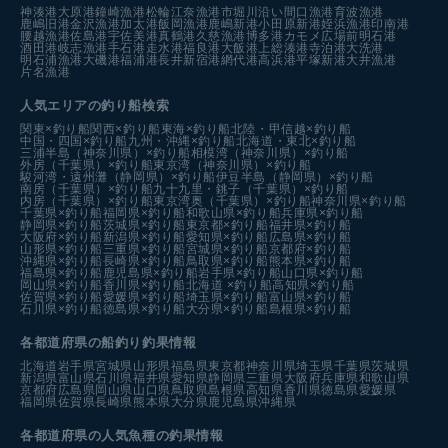
神湊港
大原港
鐘崎漁港
松輪江奈漁港
市堀川沿い
間口漁港
育波漁港
鹿嶋旧港
金沢漁港
加太港
飯岡漁港
鹿嶋新港
小田原新港
姪浜漁港
印南港
腰越漁港
佐島港
宇佐美港
真鶴港
久慈漁港
博多港カモメ広場前
明石港
酒田港
岐志漁港
手石港
走水港
福良港
大飯港
上総湊港
寺泊港
大洗港
明石浦漁港
大磯港
福浦港
長井新宿港
網代港
高浜港
平塚新港
大井漁港
片名漁港
人気エリアの釣り船検索
関東×釣り船
関西×釣り船
東海×釣り船
北陸・甲信越×釣り船
中国・四国×釣り船
九州・沖縄×釣り船
北海道・東北×釣り船
三浦半島（神奈川県）×釣り船
相模湾（神奈川県）×釣り船
外房（千葉県）×釣り船
東京湾（神奈川県）×釣り船
駿河湾・遠州灘（静岡県）×釣り船
伊豆半島（静岡県）×釣り船
南房（千葉県）×釣り船
九十九里・銚子（千葉県）×釣り船
内房（千葉県）×釣り船
東京湾奥（千葉県）×釣り船
神奈川県×釣り船
千葉県×釣り船
福岡県×釣り船
和歌山県×釣り船
兵庫県×釣り船
静岡県×釣り船
茨城県×釣り船
東京都×釣り船
福井県×釣り船
大阪府×釣り船
新潟県×釣り船
愛知県×釣り船
広島県×釣り船
山形県×釣り船
三重県×釣り船
宮城県×釣り船
京都府×釣り船
沖縄県×釣り船
長崎県×釣り船
鳥取県×釣り船
熊本県×釣り船
福島県×釣り船
鹿児島県×釣り船
岩手県×釣り船
山口県×釣り船
岡山県×釣り船
香川県×釣り船
北海道 ×釣り船
高知県×釣り船
佐賀県×釣り船
愛媛県×釣り船
埼玉県×釣り船
富山県×釣り船
石川県×釣り船
徳島県×釣り船
大分県×釣り船
島根県×釣り船
各都道府県の船釣り釣果情報
北海道
岩手県
宮城県
山形県
福島県
東京都
神奈川県
埼玉県
千葉県
茨城県
新潟県
富山県
石川県
福井県
愛知県
静岡県
三重県
大阪府
兵庫県
和歌山県
京都府
広島県
岡山県
山口県
鳥取県
島根県
高知県
香川県
徳島県
愛媛県
福岡県
佐賀県
長崎県
熊本県
大分県
鹿児島県
沖縄県
各都道府県の人気魚種の釣果情報