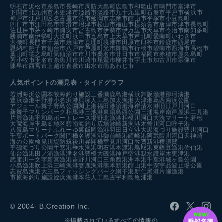
明石市
浜松市
糸島市
長崎市
周防大島町
広島市
和歌山市
鳴門市
富津市
下関市
北九州市
木更津市
姫路市
淡路市
九十九里町
石巻市
平戸市
横浜市
神戸市
江戸川区
名古屋市
呉市
延岡市
志摩市
館山市
平塚市
小豆島町
四日市市
江田島市
常滑市
沼津市
松山市
福山市
横須賀市
唐津市
津市
長島町
佐世保市
茅ヶ崎市
浦安市
宮古島市
伊勢市
伊万里市
天草市
今治市
南知多町
勝浦市
南伊勢町
大洗町
浜田市
五島市
上天草市
芦北町
愛南町
いわき市
大磯町
長門市
千葉市
焼津市
亘理町
境港市
田原市
臼杵市
鈴鹿市
西尾市
恩納村
銚子市
仙台市
八戸市
芦屋町
光市
舞鶴市
行橋市
碧南市
西海市
高松市
葉山町
徳之島町
気仙沼市
市川市
桑名市
廿日市市
福岡市
赤穂市
屋久島町
苫小牧市
玉名市
糸魚川市
川崎市
尾鷲市
柳井市
宇土市
加古川市
宗像市
諫早市
西宮市
上越市
倉敷市
出水市
南あわじ市
人気ポイントの潮見表・タイドグラフ
若洲海浜公園
本牧海釣り施設
三番瀬
鹿島港
横浜
舞阪漁港
那珂湊港
豊浜漁港
宇野港
小名浜港
貝塚人工島
加太漁港
大津港
葛西海浜公園
アジュール舞子
野島公園
閖上港
福田港
須磨海岸
清水港
旧江戸川河口
新舞子マリンパーク
相馬港
三池港
東扇島西公園
三浦海岸
南芦屋浜
二見港
片貝漁港
平和島ボートレース場
野北漁港
相模川河口
大洗マリーナ
若松
大蔵海岸
玉島Ｅ地区
碧南海釣り広場
波崎新漁港
木曽川河口
呼子港
八景島マリーナ
ふれーゆ裏
飯岡漁港
羽田
日立港
大黒海づり施設
豊川河口
千葉ポートパーク
関門橋
名護漁港
御前崎港
師崎港
阿武隈川河口
天神崎
海の公園
検見川堤防
筑後川昇開橋
室見川河口
敦賀新港
横須賀
平磯海づり公園
牛窓港
垂水漁港
明石港
本渡港
鳥取港
東幡豆漁港
佐伯港
仙台漁港
田ノ浦漁港
津名港
豊橋
大磯港
神戸空港親水護岸
木更津港
武庫川一文字
新宮漁港
吉野川河口
三角西港
洲本港
千葉港
城ヶ島公園
小島漁港
吹上浜
三崎漁港
妻鹿漁港
熊本新港
館山港
牛深
宇品波止場公園
志賀島漁港
大三島フィッシングパーク
網干港
新仁尾港
片瀬漁港
市原海釣り施設
姪浜漁港
本荘人工島
古宇利島
亀浦港
© 2004- B.Creation Inc.
※掲載されているすべての情報の