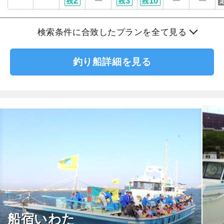
2
3
10
残
残
残
検索条件に合致したプランを全て見る
釣り船詳細を見る
船宿いわた