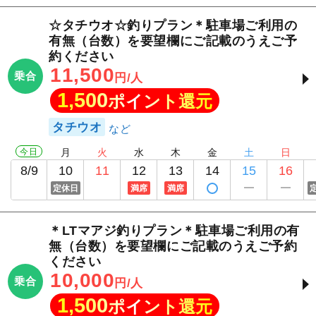
☆タチウオ☆釣りプラン＊駐車場ご利用の
有無（台数）を要望欄にご記載のうえご予
約ください
11,500
乗合
円/人
1,500
ポイント還元
タチウオ
今日
月
火
水
木
金
土
日
8/9
10
11
12
13
14
15
16
定休日
満席
満席
＊LTマアジ釣りプラン＊駐車場ご利用の有
無（台数）を要望欄にご記載のうえご予約
ください
10,000
乗合
円/人
1,500
ポイント還元