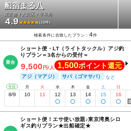
船宿まる八
東京都
大田区
平和島
4.9
(30件)
4
検索条件に合致したプラン：
件
ショート便・LT（ライトタックル）アジ釣
りプラン＝3名からの受付＝
乗合
1,500
ポイント還元
9,500
円/人
アジ（マアジ）
サバ（ゴマサバ）
今日
月
火
水
木
金
土
日
8/9
10
11
12
13
14
15
16
ショート便！エサ使い放題♪東京湾奥シロ
ギス釣りプラン★出船確定★