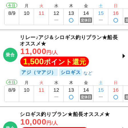
今日
月
火
水
木
金
土
日
8/9
10
11
12
13
14
15
16
定休日
リレー♪アジ＆シロギス釣りプラン★船長
オススメ★
11,000
円/人
乗合
1,500
ポイント還元
アジ（マアジ）
シロギス
今日
月
火
水
木
金
土
日
8/9
10
11
12
13
14
15
16
定休日
シロギス釣りプラン★船長オススメ★
10,000
円/人