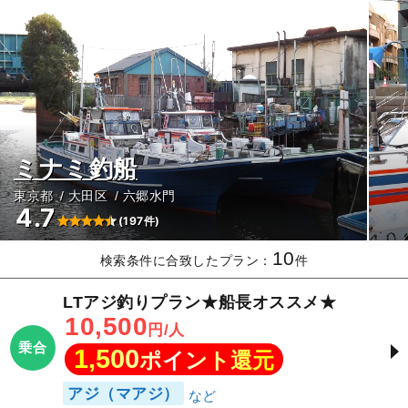
ミナミ釣船
東京都
大田区
六郷水門
4.7
(197件)
10
検索条件に合致したプラン：
件
LTアジ釣りプラン★船長オススメ★
10,500
円/人
乗合
1,500
ポイント還元
アジ（マアジ）