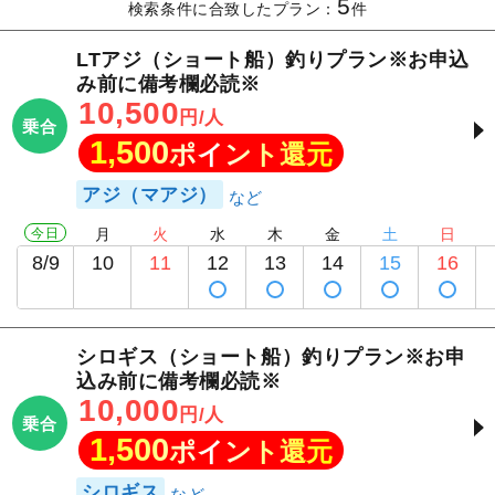
5
検索条件に合致したプラン：
件
LTアジ（ショート船）釣りプラン※お申込
み前に備考欄必読※
10,500
円/人
乗合
1,500
ポイント還元
アジ（マアジ）
今日
月
火
水
木
金
土
日
8/9
10
11
12
13
14
15
16
シロギス（ショート船）釣りプラン※お申
込み前に備考欄必読※
10,000
円/人
乗合
1,500
ポイント還元
シロギス