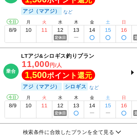
アジ（マアジ）
今日
月
火
水
木
金
土
日
8/9
10
11
12
13
14
15
16
定休日
LTアジ&シロギス釣りプラン
11,000
円/人
乗合
1,500
ポイント還元
アジ（マアジ）
シロギス
今日
月
火
水
木
金
土
日
8/9
10
11
12
13
14
15
16
定休日
検索条件に合致したプランを全て見る