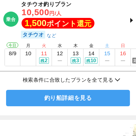
タチウオ釣りプラン
10,500
円/人
乗合
1,500
ポイント還元
タチウオ
今日
月
火
水
木
金
土
日
8/9
10
11
12
13
14
15
16
2
3
10
残
残
残
検索条件に合致したプランを全て見る
釣り船詳細を見る