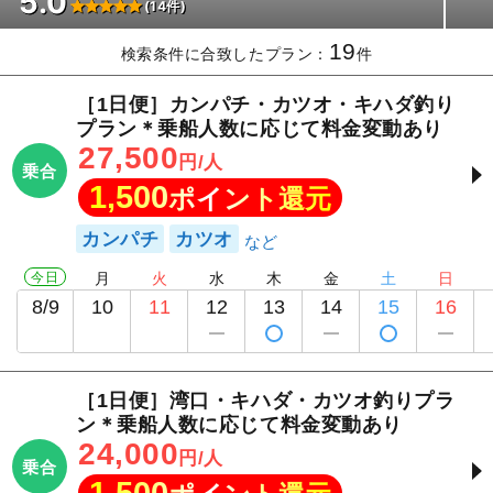
5.0
(14件)
19
検索条件に合致したプラン：
件
［1日便］カンパチ・カツオ・キハダ釣り
プラン＊乗船人数に応じて料金変動あり
27,500
円/人
乗合
1,500
ポイント還元
カンパチ
カツオ
今日
月
火
水
木
金
土
日
8/9
10
11
12
13
14
15
16
［1日便］湾口・キハダ・カツオ釣りプラ
ン＊乗船人数に応じて料金変動あり
24,000
円/人
乗合
1,500