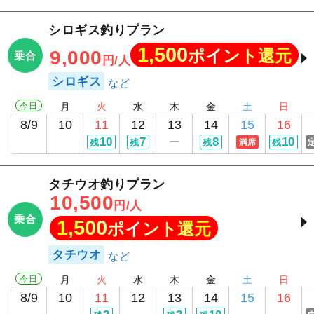
シロギス釣りプラン
1,500
ポイント還元
9,000
乗合
円/人
シロギス
今日
月
火
水
木
金
土
日
8/9
10
11
12
13
14
15
16
10
7
8
10
残
残
残
満席
残
タチウオ釣りプラン
10,500
円/人
乗合
1,500
ポイント還元
タチウオ
今日
月
火
水
木
金
土
日
8/9
10
11
12
13
14
15
16