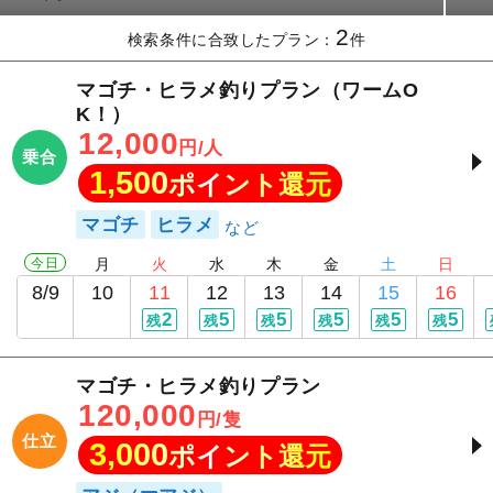
2
検索条件に合致したプラン：
件
マゴチ・ヒラメ釣りプラン（ワームO
K！）
12,000
円/人
乗合
1,500
ポイント還元
マゴチ
ヒラメ
今日
月
火
水
木
金
土
日
8/9
10
11
12
13
14
15
16
2
5
5
5
5
5
残
残
残
残
残
残
マゴチ・ヒラメ釣りプラン
120,000
円/隻
仕立
3,000
ポイント還元