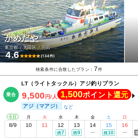
かめだや
東京都
大田区
羽田
4.6
(134件)
7
検索条件に合致したプラン：
件
LT（ライトタックル）アジ釣りプラン
1,500
ポイント還元
9,500
乗合
円/人
アジ（マアジ）
今日
月
火
水
木
金
土
日
8/9
10
11
12
13
14
15
16
7
9
10
残
残
残