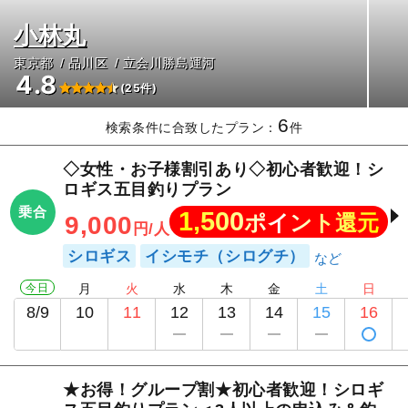
小林丸
東京都
品川区
立会川勝島運河
4.8
(25件)
6
検索条件に合致したプラン：
件
◇女性・お子様割引あり◇初心者歓迎！シ
ロギス五目釣りプラン
乗合
1,500
ポイント還元
9,000
円/人
シロギス
イシモチ（シログチ）
今日
月
火
水
木
金
土
日
8/9
10
11
12
13
14
15
16
★お得！グループ割★初心者歓迎！シロギ