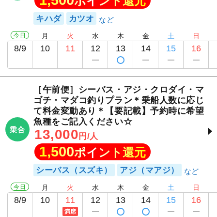
ポイント還元
キハダ
カツオ
今日
月
火
水
木
金
土
日
8/9
10
11
12
13
14
15
16
［午前便］シーバス・アジ・クロダイ・マ
ゴチ・マダコ釣りプラン＊乗船人数に応じ
て料金変動あり＊【要記載】予約時に希望
魚種をご記入ください☆
乗合
13,000
円/人
1,500
ポイント還元
シーバス（スズキ）
アジ（マアジ）
今日
月
火
水
木
金
土
日
8/9
10
11
12
13
14
15
16
満席