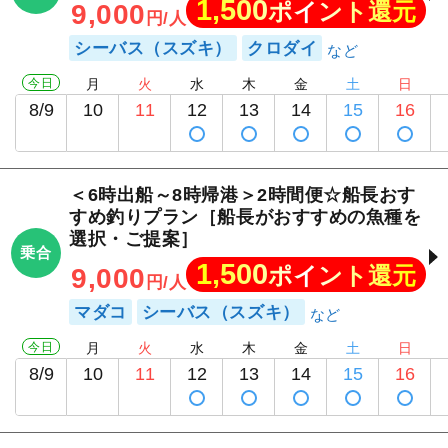
1,500
ポイント還元
9,000
円/人
シーバス（スズキ）
クロダイ
今日
月
火
水
木
金
土
日
8/9
10
11
12
13
14
15
16
＜6時出船～8時帰港＞2時間便☆船長おす
すめ釣りプラン［船長がおすすめの魚種を
選択・ご提案］
乗合
1,500
ポイント還元
9,000
円/人
マダコ
シーバス（スズキ）
今日
月
火
水
木
金
土
日
8/9
10
11
12
13
14
15
16