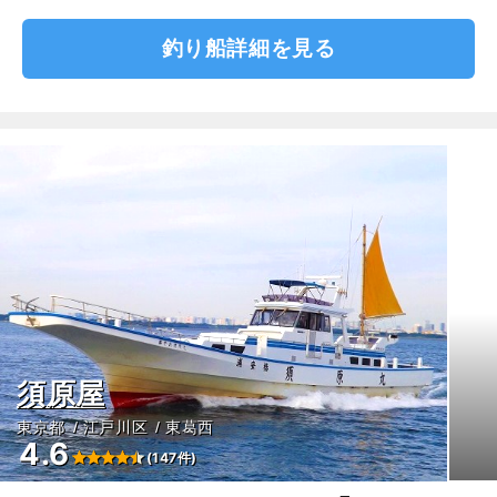
釣り船詳細を見る
須原屋
東京都
江戸川区
東葛西
4.6
(147件)