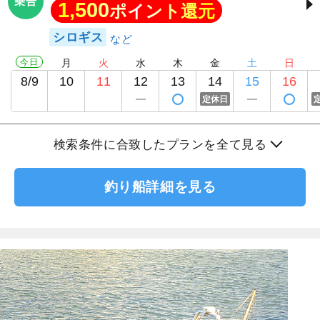
乗合
1,500
ポイント還元
シロギス
今日
月
火
水
木
金
土
日
8/9
10
11
12
13
14
15
16
定休日
検索条件に合致したプランを全て見る
釣り船詳細を見る