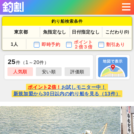
釣り船検索条件
東京都
魚指定なし
日付指定なし
こだわり
(0)
ポイント
1人
即時予約
割引あり
２倍３倍
25
1
20
件
（
～
件）
人気順
安い順
評価順
2
ポイント
倍！
お試しモニター中！
30
13
新規加盟から
日以内の釣り船を見る（
件）