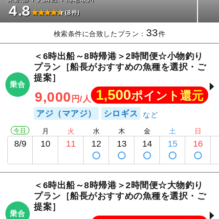
4.8
(8件)
33
検索条件に合致したプラン：
件
＜6時出船～8時帰港＞2時間便☆小物釣り
プラン［船長がおすすめの魚種を選択・ご
提案］
乗合
1,500
ポイント還元
9,000
円/人
アジ（マアジ）
シロギス
今日
月
火
水
木
金
土
日
8/9
10
11
12
13
14
15
16
＜6時出船～8時帰港＞2時間便☆大物釣り
プラン［船長がおすすめの魚種を選択・ご
提案］
乗合