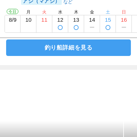
アジ（マアジ）
今日
月
火
水
木
金
土
日
8/9
10
11
12
13
14
15
16
釣り船詳細を見る