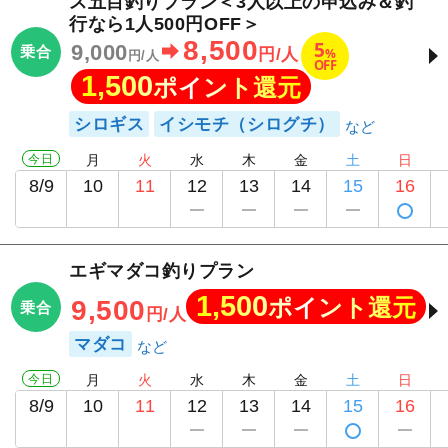
ス五目釣りプラン＜3人以上の申込み＆釣
行なら1人500円OFF＞
8,500
5
9,000
乗合
%
円/人
円/人
OFF
1,500
ポイント還元
シロギス
イシモチ（シログチ）
今日
月
火
水
木
金
土
日
8/9
10
11
12
13
14
15
16
エギマダコ釣りプラン
1,500
ポイント還元
9,500
乗合
円/人
マダコ
今日
月
火
水
木
金
土
日
8/9
10
11
12
13
14
15
16