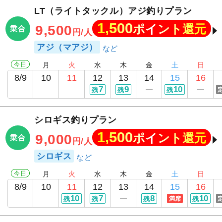
LT（ライトタックル）アジ釣りプラン
1,500
ポイント還元
9,500
乗合
円/人
アジ（マアジ）
今日
月
火
水
木
金
土
日
8/9
10
11
12
13
14
15
16
7
9
10
残
残
残
シロギス釣りプラン
1,500
ポイント還元
9,000
乗合
円/人
シロギス
今日
月
火
水
木
金
土
日
8/9
10
11
12
13
14
15
16
10
7
8
10
残
残
残
満席
残