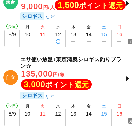
乗合
1,500
ポイント還元
9,000
円/人
シロギス
今日
月
火
水
木
金
土
日
8/9
10
11
12
13
14
15
16
エサ使い放題♪東京湾奥シロギス釣りプラ
ン☆
135,000
円/隻
仕立
3,000
ポイント還元
シロギス
今日
月
火
水
木
金
土
日
8/9
10
11
12
13
14
15
16