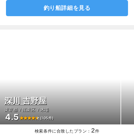
釣り船詳細を見る
深川 吉野屋
東京都
江東区
木場
4.5
(105件)
2
検索条件に合致したプラン：
件