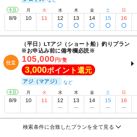
今日
月
火
水
木
金
土
日
8/9
10
11
12
13
14
15
16
（平日）LTアジ（ショート船）釣りプラン
※お申込み前に備考欄必読※
105,000
円/隻
仕立
3,000
ポイント還元
アジ（マアジ）
今日
月
火
水
木
金
土
日
8/9
10
11
12
13
14
15
16
検索条件に合致したプランを全て見る