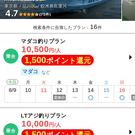
東京都
品川区
鮫洲勝島運河
4.7
(75件)
16
検索条件に合致したプラン：
件
マダコ釣りプラン
10,500
円/人
乗合
1,500
ポイント還元
マダコ
今日
月
火
水
木
金
土
日
8/9
10
11
12
13
14
15
16
定休日
LTアジ釣りプラン
10,000
円/人
乗合
1,500
ポイント還元