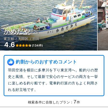
かめだや
[PR]
東京都
大田区
羽田
4.6
(134件)
釣割からのおすすめコメント
羽田空港を横目に多摩川を下り東京湾へ。船釣りの歴
史と風情、そして最新で安心のサービスの両方を一挙
に楽しめる釣り船です。電車釣行派の方もよく利用さ
れる好立地です。
7
検索条件に合致したプラン：
件