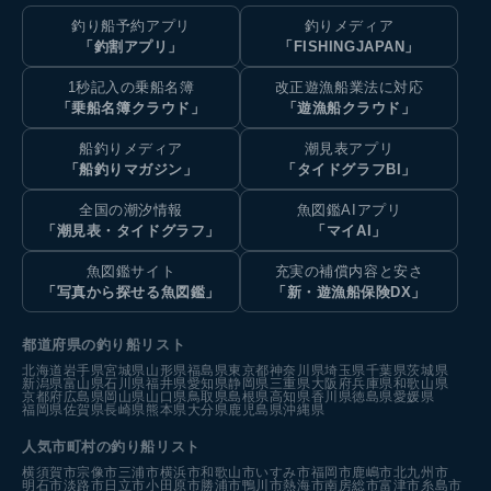
釣り船予約アプリ
釣りメディア
「釣割アプリ」
「FISHINGJAPAN」
1秒記入の乗船名簿
改正遊漁船業法に対応
「乗船名簿クラウド」
「遊漁船クラウド」
船釣りメディア
潮見表アプリ
「船釣りマガジン」
「タイドグラフBI」
全国の潮汐情報
魚図鑑AIアプリ
「潮見表・タイドグラフ」
「マイAI」
魚図鑑サイト
充実の補償内容と安さ
「写真から探せる魚図鑑」
「新・遊漁船保険DX」
都道府県の釣り船リスト
北海道
岩手県
宮城県
山形県
福島県
東京都
神奈川県
埼玉県
千葉県
茨城県
新潟県
富山県
石川県
福井県
愛知県
静岡県
三重県
大阪府
兵庫県
和歌山県
京都府
広島県
岡山県
山口県
鳥取県
島根県
高知県
香川県
徳島県
愛媛県
福岡県
佐賀県
長崎県
熊本県
大分県
鹿児島県
沖縄県
人気市町村の釣り船リスト
横須賀市
宗像市
三浦市
横浜市
和歌山市
いすみ市
福岡市
鹿嶋市
北九州市
明石市
淡路市
日立市
小田原市
勝浦市
鴨川市
熱海市
南房総市
富津市
糸島市