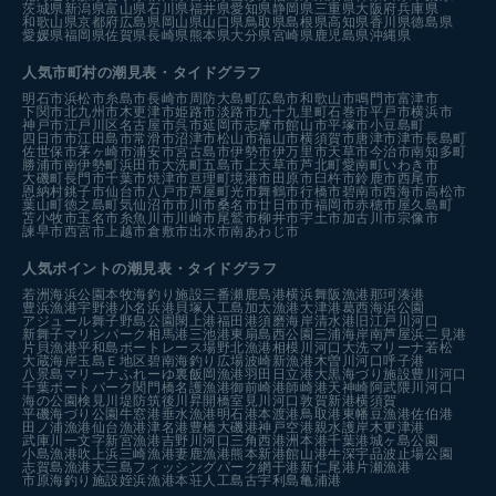
茨城県
新潟県
富山県
石川県
福井県
愛知県
静岡県
三重県
大阪府
兵庫県
和歌山県
京都府
広島県
岡山県
山口県
鳥取県
島根県
高知県
香川県
徳島県
愛媛県
福岡県
佐賀県
長崎県
熊本県
大分県
宮崎県
鹿児島県
沖縄県
人気市町村の潮見表・タイドグラフ
明石市
浜松市
糸島市
長崎市
周防大島町
広島市
和歌山市
鳴門市
富津市
下関市
北九州市
木更津市
姫路市
淡路市
九十九里町
石巻市
平戸市
横浜市
神戸市
江戸川区
名古屋市
呉市
延岡市
志摩市
館山市
平塚市
小豆島町
四日市市
江田島市
常滑市
沼津市
松山市
福山市
横須賀市
唐津市
津市
長島町
佐世保市
茅ヶ崎市
浦安市
宮古島市
伊勢市
伊万里市
天草市
今治市
南知多町
勝浦市
南伊勢町
浜田市
大洗町
五島市
上天草市
芦北町
愛南町
いわき市
大磯町
長門市
千葉市
焼津市
亘理町
境港市
田原市
臼杵市
鈴鹿市
西尾市
恩納村
銚子市
仙台市
八戸市
芦屋町
光市
舞鶴市
行橋市
碧南市
西海市
高松市
葉山町
徳之島町
気仙沼市
市川市
桑名市
廿日市市
福岡市
赤穂市
屋久島町
苫小牧市
玉名市
糸魚川市
川崎市
尾鷲市
柳井市
宇土市
加古川市
宗像市
諫早市
西宮市
上越市
倉敷市
出水市
南あわじ市
人気ポイントの潮見表・タイドグラフ
若洲海浜公園
本牧海釣り施設
三番瀬
鹿島港
横浜
舞阪漁港
那珂湊港
豊浜漁港
宇野港
小名浜港
貝塚人工島
加太漁港
大津港
葛西海浜公園
アジュール舞子
野島公園
閖上港
福田港
須磨海岸
清水港
旧江戸川河口
新舞子マリンパーク
相馬港
三池港
東扇島西公園
三浦海岸
南芦屋浜
二見港
片貝漁港
平和島ボートレース場
野北漁港
相模川河口
大洗マリーナ
若松
大蔵海岸
玉島Ｅ地区
碧南海釣り広場
波崎新漁港
木曽川河口
呼子港
八景島マリーナ
ふれーゆ裏
飯岡漁港
羽田
日立港
大黒海づり施設
豊川河口
千葉ポートパーク
関門橋
名護漁港
御前崎港
師崎港
天神崎
阿武隈川河口
海の公園
検見川堤防
筑後川昇開橋
室見川河口
敦賀新港
横須賀
平磯海づり公園
牛窓港
垂水漁港
明石港
本渡港
鳥取港
東幡豆漁港
佐伯港
田ノ浦漁港
仙台漁港
津名港
豊橋
大磯港
神戸空港親水護岸
木更津港
武庫川一文字
新宮漁港
吉野川河口
三角西港
洲本港
千葉港
城ヶ島公園
小島漁港
吹上浜
三崎漁港
妻鹿漁港
熊本新港
館山港
牛深
宇品波止場公園
志賀島漁港
大三島フィッシングパーク
網干港
新仁尾港
片瀬漁港
市原海釣り施設
姪浜漁港
本荘人工島
古宇利島
亀浦港