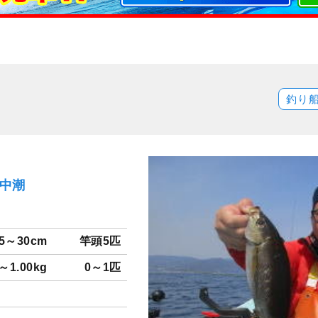
釣り
）中潮
5～30cm
竿頭5匹
0～1.00kg
0～1匹