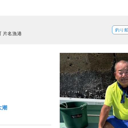
釣り
町 片名漁港
大潮