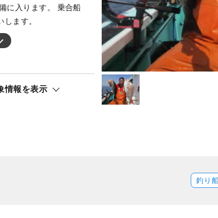
備に入ります。 乗合船
いします。
象情報を表示
釣り