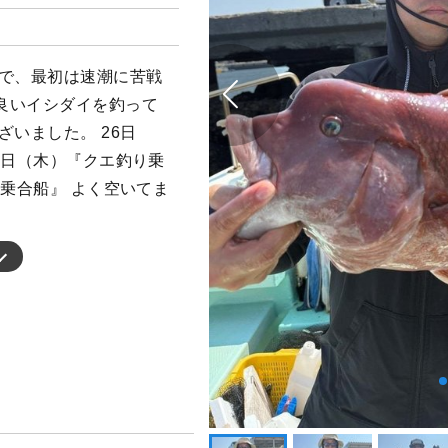
んで、最初は速潮に苦戦
良いイシダイを釣って
ざいました。 26日
8日（木）『クエ釣り乗
り乗合船』 よく空いてま