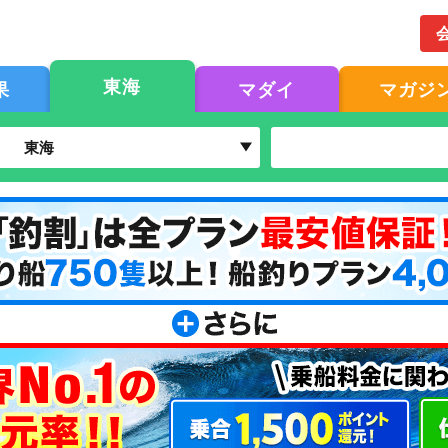
東海
果
マダイ
マガジ
東海