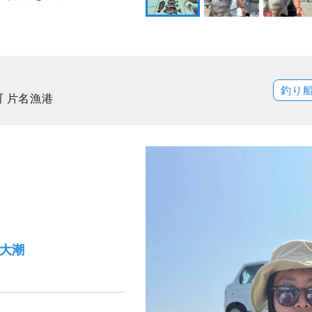
釣り
町 片名漁港
）大潮