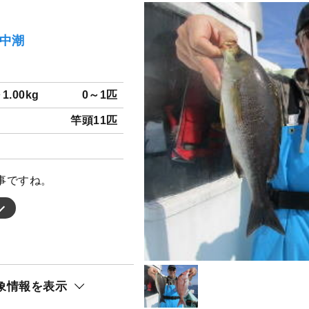
）中潮
～1.00kg
0～1匹
竿頭11匹
事ですね。
象情報を表示