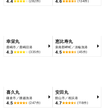
4.4
4.6
(282件)
(134件)
幸栄丸
恵比寿丸
鹿嶋市／鹿嶋旧港
泉南郡岬町／淡輪漁港
4.3
4.5
(335件)
(45件)
喜久丸
安田丸
鎌倉市／腰越漁港
館山市／相浜港
4.5
4.7
(247件)
(118件)