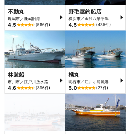
不動丸
野毛屋釣船店
鹿嶋市／鹿嶋旧港
横浜市／金沢八景平潟
4.5
4.5
(566件)
(435件)
林遊船
橘丸
市川市／江戸川放水路
明石市／江井ヶ島漁港
4.6
5.0
(396件)
(27件)