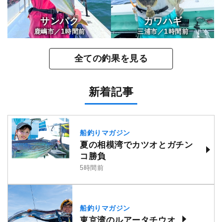
サンパク
カワハギ
1
1
鹿嶋市／
時間前
三浦市／
時間前
全ての釣果を見る
新着記事
船釣りマガジン
夏の相模湾でカツオとガチン
コ勝負
5時間前
船釣りマガジン
東京湾のルアータチウオ