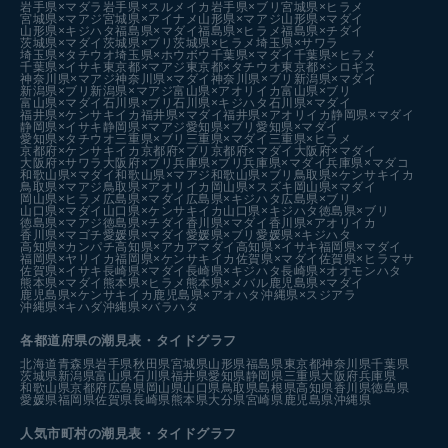
岩手県×マダラ
岩手県×スルメイカ
岩手県×ブリ
宮城県×ヒラメ
宮城県×マアジ
宮城県×アイナメ
山形県×マアジ
山形県×マダイ
山形県×キジハタ
福島県×マダイ
福島県×ヒラメ
福島県×チダイ
茨城県×マダイ
茨城県×ブリ
茨城県×ヒラメ
埼玉県×サワラ
埼玉県×タチウオ
埼玉県×ホウボウ
千葉県×マダイ
千葉県×ヒラメ
千葉県×イサキ
東京都×マアジ
東京都×タチウオ
東京都×シロギス
神奈川県×マアジ
神奈川県×マダイ
神奈川県×ブリ
新潟県×マダイ
新潟県×ブリ
新潟県×マアジ
富山県×アオリイカ
富山県×ブリ
富山県×マダイ
石川県×ブリ
石川県×キジハタ
石川県×マダイ
福井県×ケンサキイカ
福井県×マダイ
福井県×アオリイカ
静岡県×マダイ
静岡県×イサキ
静岡県×マアジ
愛知県×ブリ
愛知県×マダイ
愛知県×タチウオ
三重県×ブリ
三重県×マダイ
三重県×ヒラメ
京都府×ケンサキイカ
京都府×ブリ
京都府×マダイ
大阪府×マダイ
大阪府×サワラ
大阪府×ブリ
兵庫県×ブリ
兵庫県×マダイ
兵庫県×マダコ
和歌山県×マダイ
和歌山県×マアジ
和歌山県×ブリ
鳥取県×ケンサキイカ
鳥取県×マアジ
鳥取県×アオリイカ
岡山県×スズキ
岡山県×マダイ
岡山県×ヒラメ
広島県×マダイ
広島県×キジハタ
広島県×ブリ
山口県×マダイ
山口県×ケンサキイカ
山口県×キジハタ
徳島県×ブリ
徳島県×マアジ
徳島県×チダイ
香川県×マダイ
香川県×アオリイカ
香川県×マゴチ
愛媛県×マダイ
愛媛県×ブリ
愛媛県×キジハタ
高知県×カンパチ
高知県×アカアマダイ
高知県×イサキ
福岡県×マダイ
福岡県×ヤリイカ
福岡県×ケンサキイカ
佐賀県×マダイ
佐賀県×ヒラマサ
佐賀県×イサキ
長崎県×マダイ
長崎県×キジハタ
長崎県×オオモンハタ
熊本県×マダイ
熊本県×ヒラメ
熊本県×メバル
鹿児島県×マダイ
鹿児島県×ケンサキイカ
鹿児島県×アオハタ
沖縄県×スジアラ
沖縄県×キハダ
沖縄県×バラハタ
各都道府県の潮見表
・タイドグラフ
北海道
青森県
岩手県
秋田県
宮城県
山形県
福島県
東京都
神奈川県
千葉県
茨城県
新潟県
富山県
石川県
福井県
愛知県
静岡県
三重県
大阪府
兵庫県
和歌山県
京都府
広島県
岡山県
山口県
鳥取県
島根県
高知県
香川県
徳島県
愛媛県
福岡県
佐賀県
長崎県
熊本県
大分県
宮崎県
鹿児島県
沖縄県
人気市町村の潮見表・タイドグラフ