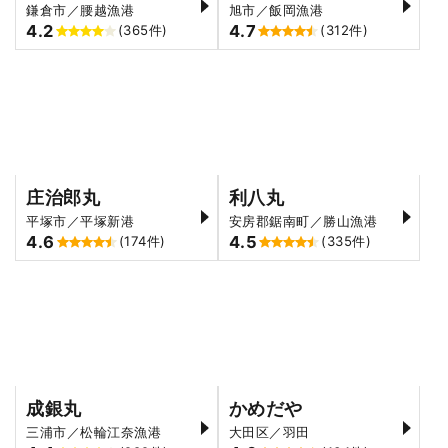
鎌倉市／腰越漁港
旭市／飯岡漁港
4.2
4.7
(365件)
(312件)
庄治郎丸
利八丸
平塚市／平塚新港
安房郡鋸南町／勝山漁港
4.6
4.5
(174件)
(335件)
成銀丸
かめだや
三浦市／松輪江奈漁港
大田区／羽田