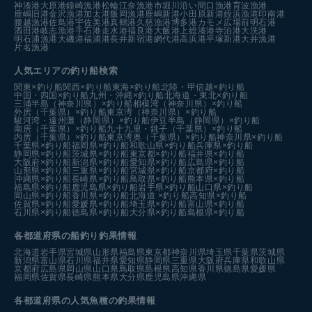
神湊港
大原港
鐘崎漁港
松輪江奈漁港
市堀川沿い
間口漁港
育波漁港
鹿嶋旧港
金沢漁港
加太港
飯岡漁港
鹿嶋新港
小田原新港
姪浜漁港
印南港
腰越漁港
佐島港
宇佐美港
真鶴港
久慈漁港
博多港カモメ広場前
明石港
酒田港
岐志漁港
手石港
走水港
福良港
大飯港
上総湊港
寺泊港
大洗港
明石浦漁港
大磯港
福浦港
長井新宿港
網代港
高浜港
平塚新港
大井漁港
片名漁港
人気エリアの釣り船検索
関東×釣り船
関西×釣り船
東海×釣り船
北陸・甲信越×釣り船
中国・四国×釣り船
九州・沖縄×釣り船
北海道・東北×釣り船
三浦半島（神奈川県）×釣り船
相模湾（神奈川県）×釣り船
外房（千葉県）×釣り船
東京湾（神奈川県）×釣り船
駿河湾・遠州灘（静岡県）×釣り船
伊豆半島（静岡県）×釣り船
南房（千葉県）×釣り船
九十九里・銚子（千葉県）×釣り船
内房（千葉県）×釣り船
東京湾奥（千葉県）×釣り船
神奈川県×釣り船
千葉県×釣り船
福岡県×釣り船
和歌山県×釣り船
兵庫県×釣り船
静岡県×釣り船
茨城県×釣り船
東京都×釣り船
福井県×釣り船
大阪府×釣り船
新潟県×釣り船
愛知県×釣り船
広島県×釣り船
山形県×釣り船
三重県×釣り船
宮城県×釣り船
京都府×釣り船
沖縄県×釣り船
長崎県×釣り船
鳥取県×釣り船
熊本県×釣り船
福島県×釣り船
鹿児島県×釣り船
岩手県×釣り船
山口県×釣り船
岡山県×釣り船
香川県×釣り船
北海道 ×釣り船
高知県×釣り船
佐賀県×釣り船
愛媛県×釣り船
埼玉県×釣り船
富山県×釣り船
石川県×釣り船
徳島県×釣り船
大分県×釣り船
島根県×釣り船
各都道府県の船釣り釣果情報
北海道
岩手県
宮城県
山形県
福島県
東京都
神奈川県
埼玉県
千葉県
茨城県
新潟県
富山県
石川県
福井県
愛知県
静岡県
三重県
大阪府
兵庫県
和歌山県
京都府
広島県
岡山県
山口県
鳥取県
島根県
高知県
香川県
徳島県
愛媛県
福岡県
佐賀県
長崎県
熊本県
大分県
鹿児島県
沖縄県
各都道府県の人気魚種の釣果情報