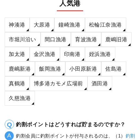
人気港
神湊港
大原港
鐘崎漁港
松輪江奈漁港
市堀川沿い
間口漁港
育波漁港
鹿嶋旧港
加太港
金沢漁港
印南港
姪浜漁港
鹿嶋新港
飯岡漁港
小田原新港
佐島港
真鶴港
博多港カモメ広場前
酒田港
久慈漁港
釣割ポイントはどうすれば貯まるのですか？
釣割会員に釣割ポイントが付与されるのは、（1）
釣割