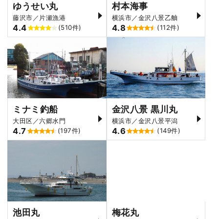
ゆうせい丸
村本海事
藤沢市／片瀬漁港
横浜市／金沢八景乙舳
4.4
4.8
(510件)
(112件)
ミナミ釣船
金沢八景 黒川丸
大田区／六郷水門
横浜市／金沢八景平潟
4.7
4.6
(197件)
(149件)
池田丸
梅花丸