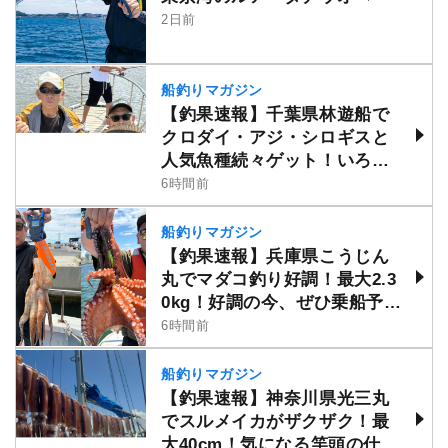
2日前
船釣りマガジン
【釣果速報】千葉県林遊船で
クロダイ・アジ・シロギスと
人気魚種続々ゲット！いろい
ろな魚との出会いを楽しみた
6時間前
い人は即予約を！
船釣りマガジン
【釣果速報】兵庫県こうじん
丸でマダコ釣り好調！最大2.3
0kg！好調の今、ぜひ乗船予約
を！
6時間前
船釣りマガジン
【釣果速報】神奈川県光三丸
でスルメイカがザクザク！最
大40cm！気になる竿頭の仕掛