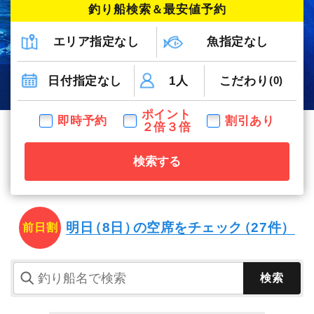
釣り船検索
＆
最安値予約
エリア指定なし
魚指定なし
日付指定なし
1人
こだわり
(0)
ポイント
即時予約
割引あり
２倍３倍
検索する
明日
（8日）
の空席を
チェック
（27件）
前日割
検索