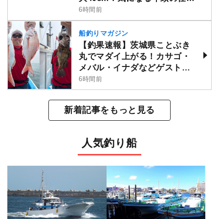
けは？
6時間前
船釣りマガジン
【釣果速報】茨城県ことぶき
丸でマダイ上がる！カサゴ・
メバル・イナダなどゲストも
多種多様！充実の釣行をお約
6時間前
束します！
新着記事をもっと見る
人気釣り船