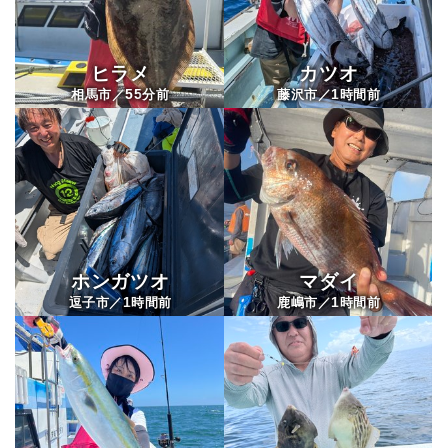
ヒラメ
カツオ
55
1
相馬市／
分前
藤沢市／
時間前
ホンガツオ
マダイ
1
1
逗子市／
時間前
鹿嶋市／
時間前