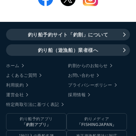
釣り船予約サイト「釣割」について
釣り船（遊漁船）業者様へ
ホーム
釣割からのお知らせ
よくあるご質問
お問い合わせ
利用規約
プライバシーポリシー
運営会社
採用情報
特定商取引法に基づく表記
釣り船予約アプリ
釣りメディア
「釣割アプリ」
「FISHINGJAPAN」
1秒記入の乗船名簿
改正遊漁船業法に対応