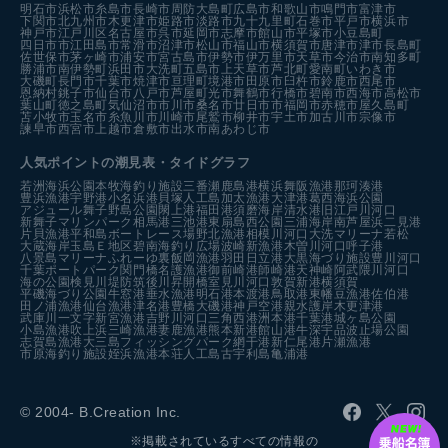
明石市
浜松市
糸島市
長崎市
周防大島町
広島市
和歌山市
鳴門市
富津市
下関市
北九州市
木更津市
姫路市
淡路市
九十九里町
石巻市
平戸市
横浜市
神戸市
江戸川区
名古屋市
呉市
延岡市
志摩市
館山市
平塚市
小豆島町
四日市市
江田島市
常滑市
沼津市
松山市
福山市
横須賀市
唐津市
津市
長島町
佐世保市
茅ヶ崎市
浦安市
宮古島市
伊勢市
伊万里市
天草市
今治市
南知多町
勝浦市
南伊勢町
浜田市
大洗町
五島市
上天草市
芦北町
愛南町
いわき市
大磯町
長門市
千葉市
焼津市
亘理町
境港市
田原市
臼杵市
鈴鹿市
西尾市
恩納村
銚子市
仙台市
八戸市
芦屋町
光市
舞鶴市
行橋市
碧南市
西海市
高松市
葉山町
徳之島町
気仙沼市
市川市
桑名市
廿日市市
福岡市
赤穂市
屋久島町
苫小牧市
玉名市
糸魚川市
川崎市
尾鷲市
柳井市
宇土市
加古川市
宗像市
諫早市
西宮市
上越市
倉敷市
出水市
南あわじ市
人気ポイントの潮見表・タイドグラフ
若洲海浜公園
本牧海釣り施設
三番瀬
鹿島港
横浜
舞阪漁港
那珂湊港
豊浜漁港
宇野港
小名浜港
貝塚人工島
加太漁港
大津港
葛西海浜公園
アジュール舞子
野島公園
閖上港
福田港
須磨海岸
清水港
旧江戸川河口
新舞子マリンパーク
相馬港
三池港
東扇島西公園
三浦海岸
南芦屋浜
二見港
片貝漁港
平和島ボートレース場
野北漁港
相模川河口
大洗マリーナ
若松
大蔵海岸
玉島Ｅ地区
碧南海釣り広場
波崎新漁港
木曽川河口
呼子港
八景島マリーナ
ふれーゆ裏
飯岡漁港
羽田
日立港
大黒海づり施設
豊川河口
千葉ポートパーク
関門橋
名護漁港
御前崎港
師崎港
天神崎
阿武隈川河口
海の公園
検見川堤防
筑後川昇開橋
室見川河口
敦賀新港
横須賀
平磯海づり公園
牛窓港
垂水漁港
明石港
本渡港
鳥取港
東幡豆漁港
佐伯港
田ノ浦漁港
仙台漁港
津名港
豊橋
大磯港
神戸空港親水護岸
木更津港
武庫川一文字
新宮漁港
吉野川河口
三角西港
洲本港
千葉港
城ヶ島公園
小島漁港
吹上浜
三崎漁港
妻鹿漁港
熊本新港
館山港
牛深
宇品波止場公園
志賀島漁港
大三島フィッシングパーク
網干港
新仁尾港
片瀬漁港
市原海釣り施設
姪浜漁港
本荘人工島
古宇利島
亀浦港
© 2004- B.Creation Inc.
※掲載されているすべての情報の