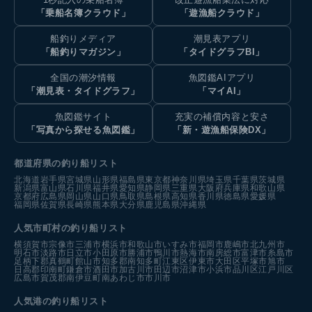
「乗船名簿クラウド」
「遊漁船クラウド」
船釣りメディア
潮見表アプリ
「船釣りマガジン」
「タイドグラフBI」
全国の潮汐情報
魚図鑑AIアプリ
「潮見表・タイドグラフ」
「マイAI」
魚図鑑サイト
充実の補償内容と安さ
「写真から探せる魚図鑑」
「新・遊漁船保険DX」
都道府県の釣り船リスト
北海道
岩手県
宮城県
山形県
福島県
東京都
神奈川県
埼玉県
千葉県
茨城県
新潟県
富山県
石川県
福井県
愛知県
静岡県
三重県
大阪府
兵庫県
和歌山県
京都府
広島県
岡山県
山口県
鳥取県
島根県
高知県
香川県
徳島県
愛媛県
福岡県
佐賀県
長崎県
熊本県
大分県
鹿児島県
沖縄県
人気市町村の釣り船リスト
横須賀市
宗像市
三浦市
横浜市
和歌山市
いすみ市
福岡市
鹿嶋市
北九州市
明石市
淡路市
日立市
小田原市
勝浦市
鴨川市
熱海市
南房総市
富津市
糸島市
足柄下郡真鶴町
館山市
知多郡南知多町
江東区
伊東市
大田区
平塚市
旭市
日高郡印南町
鎌倉市
酒田市
加古川市
田辺市
沼津市
小浜市
品川区
江戸川区
広島市
賀茂郡南伊豆町
南あわじ市
市川市
人気港の釣り船リスト