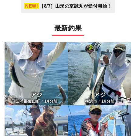
NEW!
［8/7］山形の京誠丸が受付開始！
最新釣果
アジ
アジ
14
16
三浦郡葉山町／
分前
横浜市／
分前